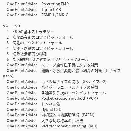
One Point Advice Precutting EMR
One Point Advice Tip-in EMR
One Point Advice ESMR-L/EMR-C
5章 ESD
1 ESDの基本ストラテジー
2 病変局在別のコツとピットフォール
3 局注のコツとピットフォール
4 切開・剝離のコツとピットフォール
5 切除後潰瘍底の縫縮
6 高度線維化例に対するコツとピットフォール
One Point Advice スコープ操作性不良に対する対策
One Point Advice 蠕動・呼吸性変動が強い場合の対策（ITナイフ
nano）
One Point Advice はさみ型ナイフの特徴（SBナイフJr2）
One Point Advice バイポーラニードルナイフの特徴
One Point Advice 各種牽引手技のコツとピットフォール
One Point Advice Pocket-creation method（PCM）
One Point Advice トンネル法
One Point Advice Hybrid ESD
One Point Advice 内視鏡的内輪筋切除術（PAEM）
One Point Advice 大きな切除標本の回収法
One Point Advice Red dichromatic imaging（RDI）