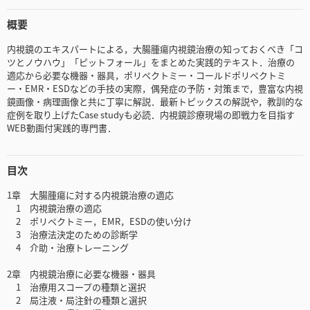
概要
内視鏡のエキスパートによる，大腸腫瘍内視鏡治療の知っておくべき「コ
ツとノウハウ」「ピットフォール」をまとめた実践的テキスト．治療の
適応から必要な機器・器具，ポリペクトミー・コールドポリペクトミ
ー・EMR・ESDなどの手技の実際，偶発症の予防・対策まで，豊富な内視
鏡画像・病理画像と共に丁寧に解説．最新トピックスの解説や，教訓的な
症例を取り上げたCase studyも必読．内視鏡診療現場の即戦力を目指す
WEB動画付実践的専門書．
目次
1章 大腸腫瘍に対する内視鏡治療の適応
1 内視鏡治療の適応
2 ポリペクトミー，EMR，ESDの使い分け
3 治療法決定のための診断学
4 介助・治療トレーニング
2章 内視鏡治療に必要な機器・器具
1 治療用スコープの種類と選択
2 局注液・局注針の種類と選択