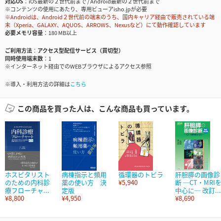
対応OS
iOS最新の２世代前まで / Android最新の２世代前まで
※コンテンツの使用にあたり、専用ビューアisho.jpが必要
※Androidは、Android２世代前の端末のうち、国内キャリア経由で販売されている端
末（Xperia、GALAXY、AQUOS、ARROWS、Nexusなど）にて動作確認しています
必要メモリ容量
180 MB以上
ご利用方法
アクセス型配信サービス（買切型）
同時使用端末数
1
※インターネット経由でのWEBブラウザによるアクセス参照
※導入・利用方法の詳細は
こちら
この商品を買った人は、こんな商品も買っています。
ホスピタリスト
病棟指示と頻用
循環器のトビラ
肝胆膵の画像診
のための内科診
薬の使い方 決
¥5,940
断 ─CT・MRI
療フローチャ...
定版
中心に─ 改訂...
¥8,800
¥4,950
¥8,690