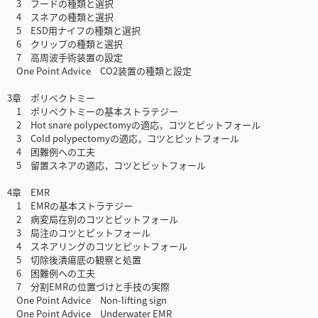
3 フードの種類と選択
4 スネアの種類と選択
5 ESD用ナイフの種類と選択
6 クリップの種類と選択
7 高周波手術装置の設定
One Point Advice CO2装置の種類と設定
3章 ポリペクトミー
1 ポリペクトミーの基本ストラテジー
2 Hot snare polypectomyの適応，コツとピットフォール
3 Cold polypectomyの適応，コツとピットフォール
4 困難例への工夫
5 留置スネアの適応，コツとピットフォール
4章 EMR
1 EMRの基本ストラテジー
2 病変局在別のコツとピットフォール
3 局注のコツとピットフォール
4 スネアリングのコツとピットフォール
5 切除後潰瘍底の観察と処置
6 困難例への工夫
7 分割EMRの位置づけと手技の実際
One Point Advice Non-lifting sign
One Point Advice Underwater EMR