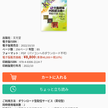
出版社
文光堂
電子版ISBN
電子版発売日
2022/10/10
ページ数
256ページ
判型
B5
フォーマット
PDF（パソコンへのダウンロード不可）
¥8,800
電子版販売価格：
(本体¥8,000＋税10％)
印刷版ISBN
978-4-8306-2114-7
印刷版発行年月
2022/10
カートに入れる
ちょっと立ち読み
ご利用方法
ダウンロード型配信サービス（買切型）
同時使用端末数
2