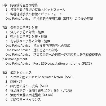
6章 内視鏡的全層切除術
1 各種全層切除術の特徴とピットフォール
2 各種縫縮手技の特徴とピットフォール
One Point Advice 内視鏡的全層切除術（EFTR）の今後の展望
7章 偶発症の予防と対策
1 穿孔の予防と対策・処置
2 後出血の予防と対策・処置
3 術後狭窄の予防と対策・処置
One Point Advice 抗血栓薬内服患者への対応
One Point Advice 透析患者への対応
One Point Advice 超高齢患者への対応─超高齢者大腸内視鏡検査の
risk management─
One Point Advice Post-ESD coagulation syndrome（PECS）
8章 最新トピックス
1 20mmを超えるsessile serrated lesion（SSL）
2 直腸NET
3 肛門管の扁平上皮癌（SCC）
4 根治度判定・追加手術をどうするか（pT1癌）
5 潰瘍性大腸炎関連腫瘍（UCAN）
6 切除後サーベイランス