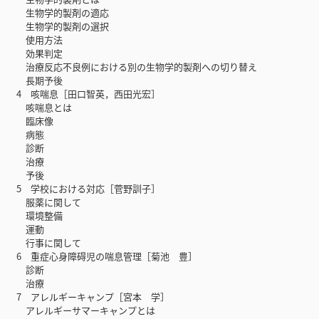
生物学的製剤の適応
生物学的製剤の選択
使用方法
効果判定
治療反応不良例における別の生物学的製剤への切り替え
長期予後
4 咳喘息［田口智英，西田光宏］
咳喘息とは
臨床像
病態
診断
治療
予後
5 学校における対応［菅野訓子］
服薬に関して
環境整備
運動
行事に関して
6 重症心身障碍児の喘息管理［菊池 豊］
診断
治療
7 アレルギーキャンプ［宮本 学］
アレルギーサマーキャンプとは