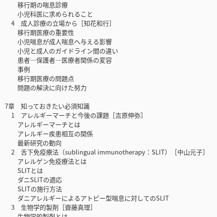
移行期の喘息診療
小児科医に求められること
4 成人診療の立場から［知花和行］
移行期医療の重要性
小児喘息が成人喘息へ与える影響
小児と成人のガイドライン間の違い
患者―保護者―医療者関係の変容
事例
移行期医療の問題点
問題の解決に向けた努力
7章 知っておきたい必須知識
1 アレルギーマーチと今後の課題［吉原伸弥］
アレルギーマーチとは
アレルギー疾患相互の関係
最新研究の動向
2 舌下免疫療法（sublingual immunotherapy：SLIT）［中山元子］
アレルゲン免疫療法とは
SLITとは
ダニSLITの適応
SLITの施行方法
ダニアレルギーによるアトピー型喘息に対してのSLIT
3 生物学的製剤［齋藤真理］
生物学的製剤とは