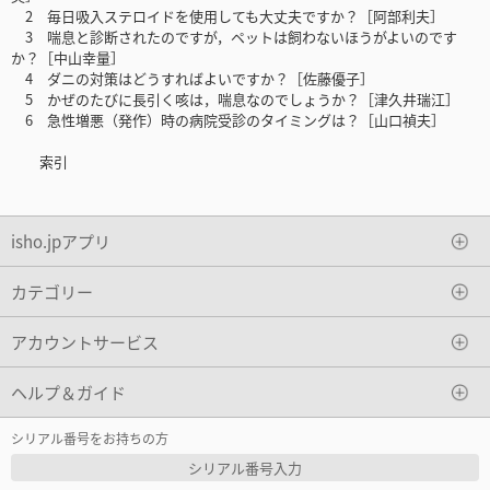
2 毎日吸入ステロイドを使用しても大丈夫ですか？［阿部利夫］
3 喘息と診断されたのですが，ペットは飼わないほうがよいのです
か？［中山幸量］
4 ダニの対策はどうすればよいですか？［佐藤優子］
5 かぜのたびに長引く咳は，喘息なのでしょうか？［津久井瑞江］
6 急性増悪（発作）時の病院受診のタイミングは？［山口禎夫］
索引
isho.jpアプリ
カテゴリー
アカウントサービス
ヘルプ＆ガイド
シリアル番号をお持ちの方
シリアル番号入力