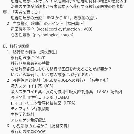
思春期喘息に移行しやすい危険因子や思春期特有の喘息の悪化因子
治療の主体が保護者から患者本人へ移行する移行期医療の患者指
導：「患者を育てる」
思春期喘息の治療：JPGLからJGL，治療薬の違い
2 主な鑑別（診断）のポイント［福田典正］
声帯機能不全（vocal cord dysfunction：VCD）
心因性咳嗽（psychological cough）
D．移行期医療
1 移行期の特徴［清水泰生］
移行期医療について
移行期喘息患者の特徴
なぜ喘息診療において移行期医療を考えることが必要か？
いつから準備し，いつ成人診療に移行するのか
2 長期管理と薬剤（JPGLからJGLへの移行）［石井とも］
吸入ステロイド薬（ICS）
吸入ステロイド薬／長時間作用性吸入β2刺激薬（LABA）配合剤
長時間作用性抗コリン薬（LAMA）
ロイコトリエン受容体拮抗薬（LTRA）
テオフィリン徐放製剤
生物学的製剤
アレルゲン免疫療法
3 小児診療の立場から［高柳文貴］
移行期の喘息の実態