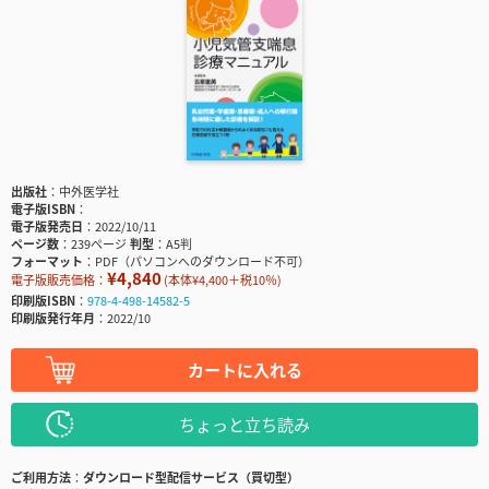
出版社
中外医学社
電子版ISBN
電子版発売日
2022/10/11
ページ数
239ページ
判型
A5判
フォーマット
PDF（パソコンへのダウンロード不可）
¥4,840
電子版販売価格：
(本体¥4,400＋税10％)
印刷版ISBN
978-4-498-14582-5
印刷版発行年月
2022/10
カートに入れる
ちょっと立ち読み
ご利用方法
ダウンロード型配信サービス（買切型）