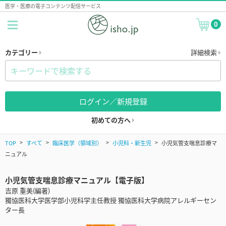
医学・医療の電子コンテンツ配信サービス
0
カテゴリー
詳細検索
ログイン／新規登録
初めての方へ
TOP
すべて
臨床医学（領域別）
小児科・新生児
小児気管支喘息診療マ
ニュアル
小児気管支喘息診療マニュアル【電子版】
吉原 重美(編著)
獨協医科大学医学部小児科学主任教授 獨協医科大学病院アレルギーセン
ター長