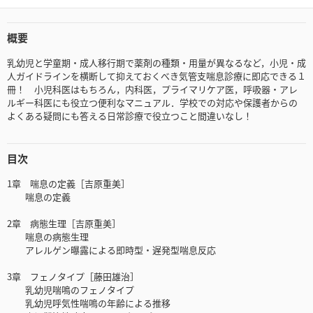
概要
乳幼児と学童期・成人移行期で薬剤の種類・用量が異なるなど，小児・成
人ガイドラインを横断して抑えておくべき気管支喘息診療に即応できる１
冊！ 小児科医はもちろん，内科医，プライマリケア医，呼吸器・アレ
ルギー科医にも役立つ便利なマニュアル．学校での対応や保護者からの
よくある疑問にも答える日常診療で役立つこと間違いなし！
目次
1章 喘息の定義［吉原重美］
喘息の定義
2章 病態生理［吉原重美］
喘息の病態生理
アレルゲン曝露による即時型・遅発型喘息反応
3章 フェノタイプ［藤田雄治］
乳幼児喘鳴のフェノタイプ
乳幼児呼気性喘鳴の年齢による推移