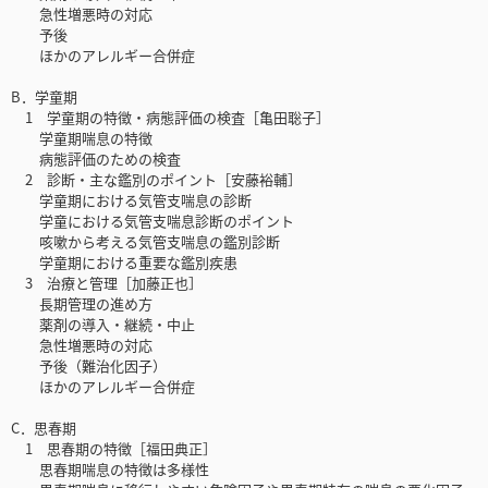
急性増悪時の対応
予後
ほかのアレルギー合併症
B．学童期
1 学童期の特徴・病態評価の検査［亀田聡子］
学童期喘息の特徴
病態評価のための検査
2 診断・主な鑑別のポイント［安藤裕輔］
学童期における気管支喘息の診断
学童における気管支喘息診断のポイント
咳嗽から考える気管支喘息の鑑別診断
学童期における重要な鑑別疾患
3 治療と管理［加藤正也］
長期管理の進め方
薬剤の導入・継続・中止
急性増悪時の対応
予後（難治化因子）
ほかのアレルギー合併症
C．思春期
1 思春期の特徴［福田典正］
思春期喘息の特徴は多様性