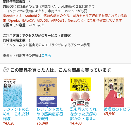
同時使用端末数
3
対応OS
iOS最新の２世代前まで / Android最新の２世代前まで
※コンテンツの使用にあたり、専用ビューアisho.jpが必要
※Androidは、Android２世代前の端末のうち、国内キャリア経由で販売されている端
末（Xperia、GALAXY、AQUOS、ARROWS、Nexusなど）にて動作確認しています
必要メモリ容量
28 MB以上
ご利用方法
アクセス型配信サービス（買切型）
同時使用端末数
1
※インターネット経由でのWEBブラウザによるアクセス参照
※導入・利用方法の詳細は
こちら
この商品を買った人は、こんな商品も買っています。
レジデントのた
レジデントのた
誰も教えてくれ
循環器のトビラ
めの これだけ
めの感染症診療
なかった皮疹の
¥5,940
輸液
の鉄則
診かた・考え...
¥4,620
¥5,940
¥4,400