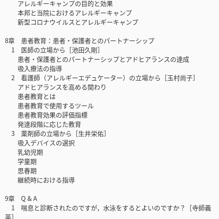
アレルギーキャンプの目的と効果
本邦と当院におけるアレルギーキャンプ
新型コロナウイルスとアレルギーキャンプ
8章 患者教育：患者・保護者とのパートナーシップ
1 医師の立場から［池田久剛］
患者・保護者とのパートナーシップとアドヒアランスの達成
吸入療法の指導
2 看護師（アレルギーエデュケーター）の立場から［玉村尚子］
アドヒアランスを高める関わり
患者教育とは
患者教育で使用するツール
患者教育効果の評価指標
発達段階に応じた教育
3 薬剤師の立場から［生井栄佑］
吸入デバイスの選択
乳幼児期
学童期
思春期
継続時における指導
9章 Q & A
1 喘息と診断されたのですが，水泳をするとよいのですか？［寺師義
英］