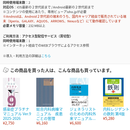
同時使用端末数
2
対応OS
iOS最新の２世代前まで / Android最新の２世代前まで
※コンテンツの使用にあたり、専用ビューアisho.jpが必要
※Androidは、Android２世代前の端末のうち、国内キャリア経由で販売されている端
末（Xperia、GALAXY、AQUOS、ARROWS、Nexusなど）にて動作確認しています
必要メモリ容量
232 MB以上
ご利用方法
アクセス型配信サービス（買切型）
同時使用端末数
1
※インターネット経由でのWEBブラウザによるアクセス参照
※導入・利用方法の詳細は
こちら
この商品を買った人は、こんな商品も買っています。
感染症プラチナ
総合内科病棟マ
ジェネラリスト
内科レジデント
マニュアル Ver.9
ニュアル 疾患
のための内科外
の鉄則 第4版
2025-2026
ごとの管理
来マニュアル...
¥5,280
¥2,750
¥6,160
¥6,600