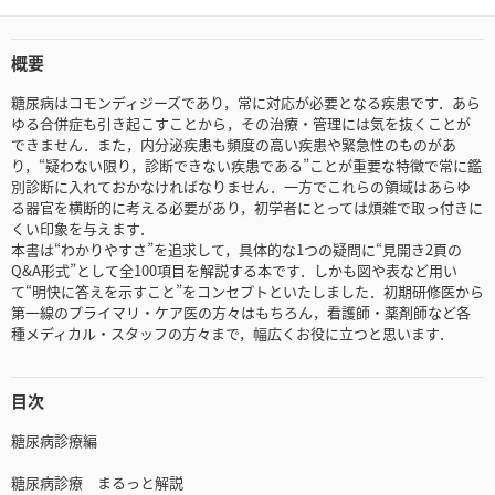
概要
糖尿病はコモンディジーズであり，常に対応が必要となる疾患です．あら
ゆる合併症も引き起こすことから，その治療・管理には気を抜くことが
できません．また，内分泌疾患も頻度の高い疾患や緊急性のものがあ
り，“疑わない限り，診断できない疾患である”ことが重要な特徴で常に鑑
別診断に入れておかなければなりません．一方でこれらの領域はあらゆ
る器官を横断的に考える必要があり，初学者にとっては煩雑で取っ付きに
くい印象を与えます．
本書は“わかりやすさ”を追求して，具体的な1つの疑問に“見開き2頁の
Q&A形式”として全100項目を解説する本です．しかも図や表など用い
て“明快に答えを示すこと”をコンセプトといたしました．初期研修医から
第一線のプライマリ・ケア医の方々はもちろん，看護師・薬剤師など各
種メディカル・スタッフの方々まで，幅広くお役に立つと思います．
目次
糖尿病診療編
糖尿病診療 まるっと解説