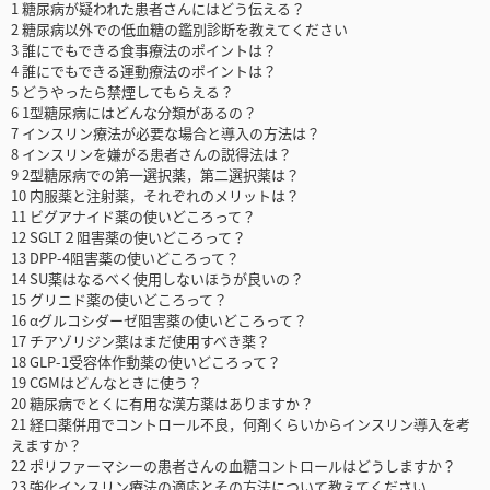
1 糖尿病が疑われた患者さんにはどう伝える？
2 糖尿病以外での低血糖の鑑別診断を教えてください
3 誰にでもできる食事療法のポイントは？
4 誰にでもできる運動療法のポイントは？
5 どうやったら禁煙してもらえる？
6 1型糖尿病にはどんな分類があるの？
7 インスリン療法が必要な場合と導入の方法は？
8 インスリンを嫌がる患者さんの説得法は？
9 2型糖尿病での第一選択薬，第二選択薬は？
10 内服薬と注射薬，それぞれのメリットは？
11 ビグアナイド薬の使いどころって？
12 SGLT２阻害薬の使いどころって？
13 DPP-4阻害薬の使いどころって？
14 SU薬はなるべく使用しないほうが良いの？
15 グリニド薬の使いどころって？
16 αグルコシダーゼ阻害薬の使いどころって？
17 チアゾリジン薬はまだ使用すべき薬？
18 GLP-1受容体作動薬の使いどころって？
19 CGMはどんなときに使う？
20 糖尿病でとくに有用な漢方薬はありますか？
21 経口薬併用でコントロール不良，何剤くらいからインスリン導入を考
えますか？
22 ポリファーマシーの患者さんの血糖コントロールはどうしますか？
23 強化インスリン療法の適応とその方法について教えてください