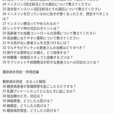
24 インスリン1回注射法とその適応について教えてください
25 混合型インスリン2回注射法とその適応について教えてください
26 インスリンを打っているのに効きが悪くなったとき，想定すべきこと
は？
27 インスリン療法ってやめられるの？
28 シックデイ時の対応のポイントは？
29 高齢者での血糖コントロールの目標について教えてください
30 高血糖になりやすい薬剤について教えてください
31 やる気がない患者さんを元気づけるには？
32 マルチモビディティの患者さんの治療はどうすべき？
33 旅行や災害時などの備え，どう指導する？
34 他職種・他施設スタッフと協働するコツは？
35 サプリメントや民間療法が好きな患者さんへの対応のコツは？
糖尿病合併症・併発症編
糖尿病合併症 まるっと解説
36 糖尿病患者が意識障害を起こしたらどうする？
37 乳酸アシドーシスってどんなときに起こるの？
38 低血糖のとき，対応は？
39 神経障害，どうしたら防げる？
40 網膜症，どうしたら防げる？
41 糖尿病性腎症，どうしたら防げる？