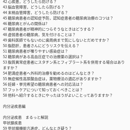
42 心疾患，どうしたら防げる？
43 脳血管障害，どうしたら防げる？
44 末梢血管障害，どうしたら防げる？
45 糖尿病患者の認知症予防，認知症患者の糖尿病治療のコツは？
46 糖尿病とがんの関係は?
47 糖尿病患者が精神的につらそうなときはどうする？
48 虚弱患者の糖尿病，気を付けることは？
49 歯科医師でもないのに歯周病まで気にしないとだめですか？
50 脂肪肝，患者さんにどうリスクを伝える？
51 糖尿病患者が罹りやすい感染症は？
52 糖尿病がある高血圧症での治療薬の選択は？
53 脂質異常症患者にスタチン系とフィブラート系を併用する場合はあり
ますか？
54 肥満症患者へ外科的治療を勧めるのはどんなとき？
55 無症候性高尿酸血症は，薬物療法の適応がありますか？
56 妊婦・挙児希望の糖尿病患者への対応法は？
57 フットケアについて知っておくべきことは？
58 他科へ紹介するときにやったほうがよいことってありますか？
内分泌疾患編
内分泌疾患 まるっと解説
甲状腺疾患
59 甲状腺機能亢進症，どんなとき疑う？