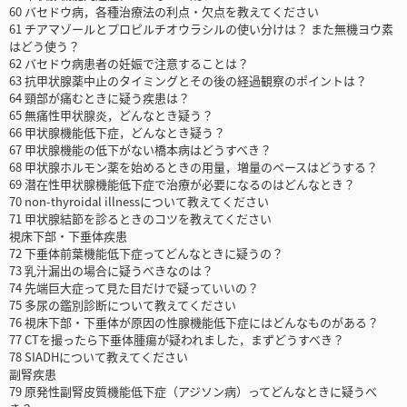
60 バセドウ病，各種治療法の利点・欠点を教えてください
61 チアマゾールとプロピルチオウラシルの使い分けは？ また無機ヨウ素
はどう使う？
62 バセドウ病患者の妊娠で注意することは？
63 抗甲状腺薬中止のタイミングとその後の経過観察のポイントは？
64 頸部が痛むときに疑う疾患は？
65 無痛性甲状腺炎，どんなとき疑う？
66 甲状腺機能低下症，どんなとき疑う？
67 甲状腺機能の低下がない橋本病はどうすべき？
68 甲状腺ホルモン薬を始めるときの用量，増量のペースはどうする？
69 潜在性甲状腺機能低下症で治療が必要になるのはどんなとき？
70 non-thyroidal illnessについて教えてください
71 甲状腺結節を診るときのコツを教えてください
視床下部・下垂体疾患
72 下垂体前葉機能低下症ってどんなときに疑うの？
73 乳汁漏出の場合に疑うべきなのは？
74 先端巨大症って見た目だけで疑っていいの？
75 多尿の鑑別診断について教えてください
76 視床下部・下垂体が原因の性腺機能低下症にはどんなものがある？
77 CTを撮ったら下垂体腫瘍が疑われました，まずどうすべき？
78 SIADHについて教えてください
副腎疾患
79 原発性副腎皮質機能低下症（アジソン病）ってどんなときに疑うべ