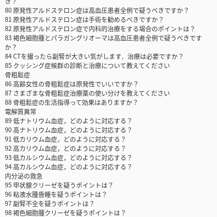
き？
80 原発性アルドステロン症は高血圧患者全例で疑うべきですか？
81 原発性アルドステロン症は手術を勧めるべきですか？
82 原発性アルドステロン症で内科的治療をする場合のポイントは？
83 褐色細胞腫とパラガングリオーマは高血圧患者全例で疑うべきです
か？
84 CTを撮ったら副腎が大きい気がします．治療は必要ですか？
85 クッシング症候群の診断と治療について教えてください
骨粗鬆症
86 高齢女性の骨粗鬆症は原発性でいいですか？
87 さまざまな骨粗鬆症治療薬の使い分けを教えてください
88 骨粗鬆症の生活指導って効果はありますか？
電解質異常
89 低ナトリウム血症，どのように対応する？
90 高ナトリウム血症，どのように対応する？
91 低カリウム血症，どのように対応する？
92 高カリウム血症，どのように対応する？
93 低カルシウム血症，どのように対応する？
94 高カルシウム血症，どのように対応する？
内分泌の救急
95 甲状腺クリーゼを疑うポイントは？
96 粘液水腫昏睡を疑うポイントは？
97 副腎不全を疑うポイントは？
98 褐色細胞腫クリーゼを疑うポイントは？