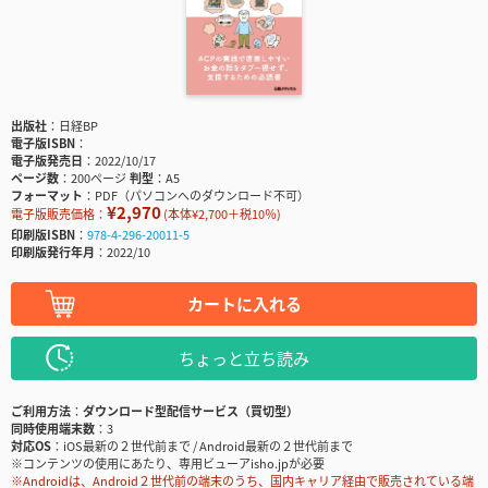
出版社
日経BP
電子版ISBN
電子版発売日
2022/10/17
ページ数
200ページ
判型
A5
フォーマット
PDF（パソコンへのダウンロード不可）
¥2,970
電子版販売価格：
(本体¥2,700＋税10％)
印刷版ISBN
978-4-296-20011-5
印刷版発行年月
2022/10
カートに入れる
ちょっと立ち読み
ご利用方法
ダウンロード型配信サービス（買切型）
同時使用端末数
3
対応OS
iOS最新の２世代前まで / Android最新の２世代前まで
※コンテンツの使用にあたり、専用ビューアisho.jpが必要
※Androidは、Android２世代前の端末のうち、国内キャリア経由で販売されている端