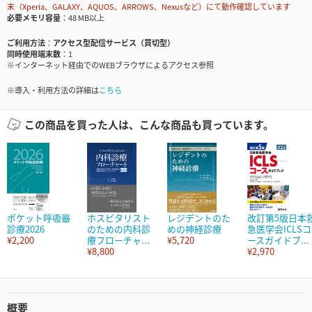
末（Xperia、GALAXY、AQUOS、ARROWS、Nexusなど）にて動作確認しています
必要メモリ容量
48 MB以上
ご利用方法
アクセス型配信サービス（買切型）
同時使用端末数
1
※インターネット経由でのWEBブラウザによるアクセス参照
※導入・利用方法の詳細は
こちら
この商品を買った人は、こんな商品も買っています。
ポケット呼吸器
ホスピタリスト
レジデントのた
改訂第5版日本
診療2026
のための内科診
めの神経診療
急医学会ICLSコ
¥2,200
療フローチャ...
¥5,720
ースガイドブ...
¥8,800
¥2,970
概要