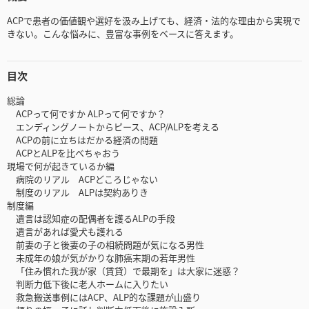
ACPで患者の価値観や選好を汲み上げても、経済・法的な理由から実現で
きない。こんな悩みに、豊富な事例をベースに答えます。
目次
総論
ACPって何ですか ALPって何ですか？
エンディングノートからピース、ACP/ALPを考える
ACPの前に立ちはだかる経済の問題
ACPとALPを比べちゃおう
現場で何が起きているか編
病院のリアル ACPどころじゃない
制度のリアル ALPは契約ありき
制度編
遺言は認知症の配偶者を護るALPの手段
遺言があれば愛犬も護れる
前妻の子と後妻の子の相続問題が気になる男性
未成年の娘が気がかりな肺癌末期の若年男性
「住み慣れた我が家（賃貸）で最期を」は大家に迷惑？
判断力低下後に老人ホームに入りたい
救急搬送事例にはACP、ALP的な課題が山盛り