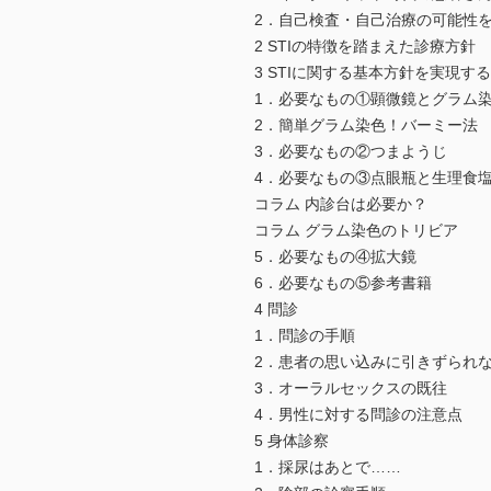
2．自己検査・自己治療の可能性
2 STIの特徴を踏まえた診療方針
3 STIに関する基本方針を実現
1．必要なもの①顕微鏡とグラム
2．簡単グラム染色！バーミー法
3．必要なもの②つまようじ
4．必要なもの③点眼瓶と生理食
コラム 内診台は必要か？
コラム グラム染色のトリビア
5．必要なもの④拡大鏡
6．必要なもの⑤参考書籍
4 問診
1．問診の手順
2．患者の思い込みに引きずられ
3．オーラルセックスの既往
4．男性に対する問診の注意点
5 身体診察
1．採尿はあとで……