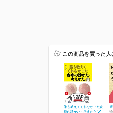
この商品を買った人
誰も教えてくれなかった皮
循
疹の診かた・考えかた[W...
杉