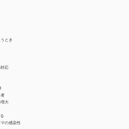
違うとき
の対応
療
患者
の増大
える
ーマの感染性