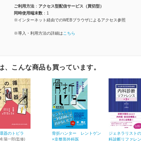
ご利用方法
アクセス型配信サービス（買切型）
同時使用端末数
1
※インターネット経由でのWEBブラウザによるアクセス参照
※導入・利用方法の詳細は
こちら
は、こんな商品も買っています。
環器のトビラ
骨折ハンター レントゲン
ジェネラリスト
崎 陽一郎(監修)
×非整形外科医
科診断リファレン