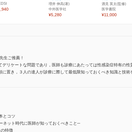
EDSI
増井 伸高(著)
酒見 英太(監修)
,940
中外医学社
医学書院
¥5,280
¥11,000
繁先生ご推薦！
てデリケートな問題であり，医師も診療にあたっては性感染症特有の性
頭に置き，３人の達人が診療に際して最低限知っておくべき知識と技術
基本とコツ
ンターネット時代に医師が知っておくべきこと─
んの特徴