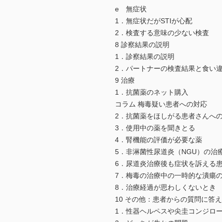
e 無症状
1．無症状だがSTIが心配
2．検査する意味の少ない検査
8 診察結果の説明
1．診察結果の説明
2．パートナーの検査結果と食い
9 治療
1．抗菌薬のネット購入
コラム 梅毒疑い患者への対応
2．抗菌薬をほしがる患者さんへ
3．使用中の薬を聞きとる
4．腎機能の評価が必要な薬
5．非淋菌性尿道炎（NGU）の治
6．尿道炎治療後も症状を訴える
7．梅毒の治療中の一時的な潰瘍
8．治療経過が思わしくないとき
10 その他：患者からの質問に答
1．性器ヘルペスや尖圭コンジロ