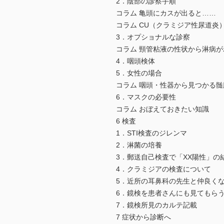
2．陰部の診察手順
コラム 亀頭にカスが出ると……
コラム CU（クラミジア性尿道炎
3．オプショナルな診察
コラム 頸管粘液の性状から淋病
4．咽頭検体
5．女性の場合
コラム 咽頭・性器から見つかる
6．マスクの必要性
コラム おぼえておきたい知識
6 検査
1．STI検査のジレンマ
2．淋菌の培養
3．郵送自己検査で「XX陽性」の
4．クラミジアの検査について
5．近所の耳鼻科の先生と仲良く
6．鏡検を患者さんにも見てもら
7．鏡検所見のカルテ記載
7 症状から診断へ