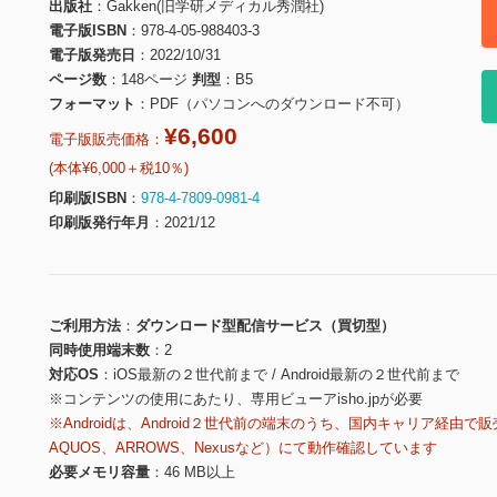
出版社
Gakken(旧学研メディカル秀潤社)
電子版ISBN
978-4-05-988403-3
電子版発売日
2022/10/31
ページ数
148ページ
判型
B5
フォーマット
PDF（パソコンへのダウンロード不可）
¥6,600
電子版販売価格：
(本体¥6,000＋税10％)
印刷版ISBN
978-4-7809-0981-4
印刷版発行年月
2021/12
ご利用方法
ダウンロード型配信サービス（買切型）
同時使用端末数
2
対応OS
iOS最新の２世代前まで / Android最新の２世代前まで
※コンテンツの使用にあたり、専用ビューアisho.jpが必要
※Androidは、Android２世代前の端末のうち、国内キャリア経由で販
AQUOS、ARROWS、Nexusなど）にて動作確認しています
必要メモリ容量
46 MB以上