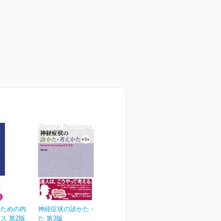
のための内
神経症状の診かた・考えか
ス 第2版
た 第3版