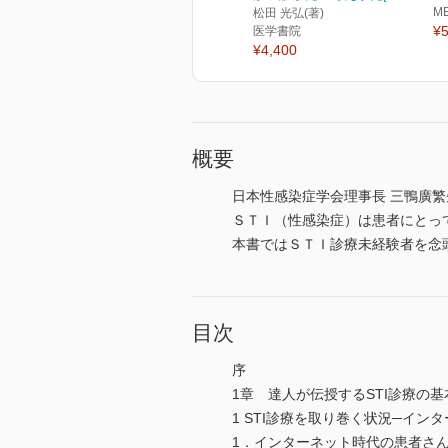
M
松田 光弘(著)
¥5
医学書院
¥4,400
概要
日本性感染症学会理事長 三鴨廣
ＳＴＩ（性感染症）は患者にとっ
本書ではＳＴＩ診療未経験者を念
目次
序
1章 達人が伝授するSTI診療の
1 STI診療を取り巻く状況─イ
1．インターネット時代の患者さ