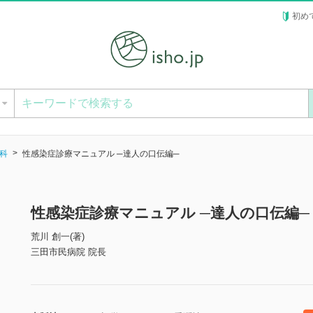
初め
ー
科
性感染症診療マニュアル ─達人の口伝編─
性感染症診療マニュアル ─達人の口伝編─
荒川 創一(著)
三田市民病院 院長