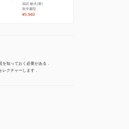
福武 敏夫(著)
医学書院
¥5,940
質を知っておく必要がある．
をレクチャーします．