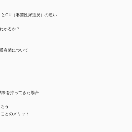
）とGU（淋菌性尿道炎）の違い
がわかるか？
髄膜炎菌について
結果を持ってきた場合
なろう
うことのメリット