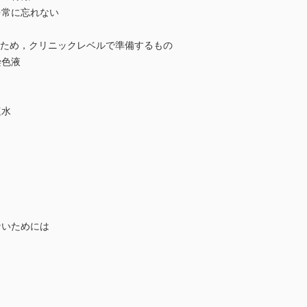
を常に忘れない
するため，クリニックレベルで準備するもの
染色液
塩水
ないためには