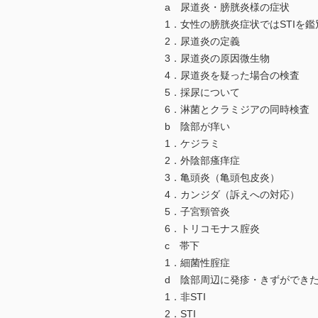
a 尿道炎・膀胱炎様の症状
1．女性の膀胱炎症状ではSTIを
2．尿道炎の定義
3．尿道炎の原因微生物
4．尿道炎を疑った場合の検査
5．採尿について
6．淋菌とクラミジアの同時検査
b 陰部が痒い
1．ケジラミ
2．外陰部瘙痒症
3．亀頭炎（亀頭包皮炎）
4．カンジダ（訴えへの対応）
5．子宮頸管炎
6．トリコモナス腟炎
c 帯下
1．細菌性腟症
d 陰部周辺に発疹・きずができ
1．非STI
2．STI