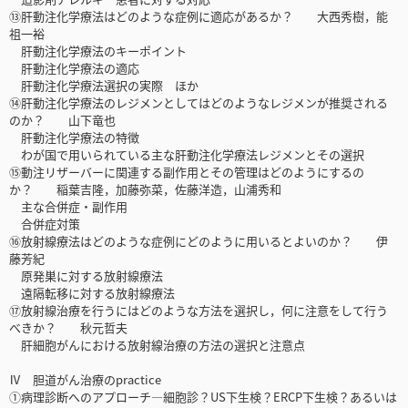
⑬肝動注化学療法はどのような症例に適応があるか？ 大西秀樹，能
祖一裕
肝動注化学療法のキーポイント
肝動注化学療法の適応
肝動注化学療法選択の実際 ほか
⑭肝動注化学療法のレジメンとしてはどのようなレジメンが推奨される
のか？ 山下竜也
肝動注化学療法の特徴
わが国で用いられている主な肝動注化学療法レジメンとその選択
⑮動注リザーバーに関連する副作用とその管理はどのようにするの
か？ 稲葉吉隆，加藤弥菜，佐藤洋造，山浦秀和
主な合併症・副作用
合併症対策
⑯放射線療法はどのような症例にどのように用いるとよいのか？ 伊
藤芳紀
原発巣に対する放射線療法
遠隔転移に対する放射線療法
⑰放射線治療を行うにはどのような方法を選択し，何に注意をして行う
べきか？ 秋元哲夫
肝細胞がんにおける放射線治療の方法の選択と注意点
Ⅳ 胆道がん治療のpractice
①病理診断へのアプローチ―細胞診？US下生検？ERCP下生検？あるいは