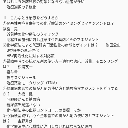
ではむしろ臨床試験の対象とならない患者が多い
治療選択の多様化
Ⅱ こんなとき治療をどうするか
①閉塞性黄疸合併例での化学療法のタイミングとマネジメントは？
福冨 晃
減黄時の化学療法のタイミング
閉塞性黄疸例に対し注意すべき薬剤とそのマネジメント
②化学療法によるB型肝炎再活性化の病態とポイントは？ 池田公史
B型肝炎の再活性化
HBV再活性化に対する対応策
③腎障害時での抗がん剤の使い方─適切な適応，減量，モニタリング
は？ 松浦友一
投与量
投与スケジュール
治療薬物モニタリング（TDM）
④糖尿病患者での抗がん剤の使い方と糖尿病マネジメントをどうする
か？ 大橋 健
肝胆膵がんと糖尿病
糖尿病を見逃さない
化学療法中の血糖コントロールの目標 ほか
⑤心筋梗塞既往，心不全患者での抗がん剤の使い方とマネジメント
は？ 吉野秀朗
化学療法中に心機能に注目しなければならない理由