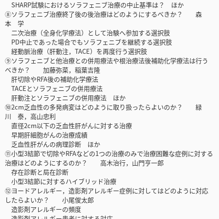
SHARP試験におけるソラフェニブ治療の中止基準は？ ほか
⑧ソラフェニブ治療終了後の後治療はどのようにするべきか？ 森
本 学
二次治療（全身化学療法）として治験へ参加する選択肢
PD中止であった場合でもソラフェニブを継続する選択肢
経動脈治療（肝動注，TACE）を再度行う選択肢
⑨ソラフェニブと他治療との併用療法や根治療法後補助化学療法は行う
べきか？ 加藤弥菜，稲葉吉隆
肝切除やRFA後の補助化学療法
TACEとソラフェニブの併用療法
肝動注とソラフェニブの併用療法 ほか
⑩2cm乏血性の多発病変はどのように取り扱ったらよいのか？ 緑
川 泰，高山忠利
直径2cm以下の乏血性肝がんに対する治療
早期肝細胞がんの治療成績
乏血性肝がんの病理診断 ほか
⑪小型3結節で切除やRFAなどの1つの治療のみで治療困難な症例に対する
治療はどのようにするのか？ 高木治行，山門亨一郎
存在診断と局在診断
小型3結節に対するハイブリッド治療
⑫ヨードアレルギー，造影剤アレルギー症例に対してはどのように対応
したらよいか？ 小尾俊太郎
造影剤アレルギーの頻度
造影剤アレルギー患者に対する対応