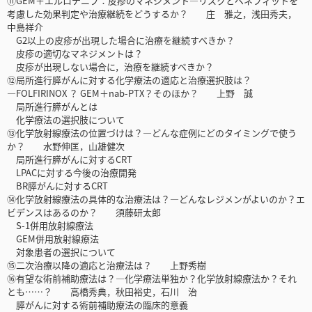
⑪GEM＋エルロチニブ：皮疹のマネジメント―リスクとベネフィットを
考慮した効果判定や治療継続をどうするか？ 庄 雅之，浅田秀夫，
中島祥介
G2以上の皮疹が出現した場合に治療を継続すべきか？
皮疹の適切なマネジメントは？
皮疹が出現しない場合に，治療を継続すべきか？
⑫局所進行膵がんに対する化学療法の適応と治療選択肢は？
―FOLFIRINOX ？ GEM＋nab-PTX？そのほか？ 上野 誠
局所進行膵がんとは
化学療法の選択肢について
⑬化学放射線療法の位置づけは？―どんな症例にどのタイミングで使う
か？ 水野伸匡，山雄健次
局所進行膵がんに対するCRT
LPACに対する今後の治療開発
BR膵がんに対するCRT
⑭化学放射線療法の具体的な治療法は？―どんなレジメンがよいのか？エ
ビデンスはあるのか？ 須藤研太郎
S-1併用放射線療法
GEM併用放射線療法
対象患者の選択について
⑮二次治療以降の適応と治療法は？ 上野秀樹
⑯有望な術前補助療法は？―化学療法単独か？化学放射線療法か？それ
とも……？ 高橋秀典，秋田裕史，石川 治
膵がんに対する術前補助療法の臨床的意義