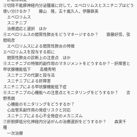
③切除不能膵神経内分泌腫瘍に対して，エベロリムスとスニチニブはどう
使い分けるか？ 藤山 隆，五十嵐久人，伊藤鉄英
エベロリムス
スニチニブ
治療適応と選択 ほか
④エベロリムスの間質性肺炎をどうマネージするか？ 齋藤好信，弦
間昭彦
エベロリムスによる間質性肺炎の特徴
エベロリムスを投与する前に
間質性肺炎の診断上の注意点 ほか
⑤スニチニブの特徴的副作用のマネジメントをどうするか？―肝障害と
甲状腺機能低下 高橋秀明
スニチニブの代謝と投与法
スニチニブによる肝障害
スニチニブによる甲状腺機能低下症
⑥スニチニブの心機能への注意点とモニタリングをどうするか？ 吉
野秀朗
心機能のモニタリングをどうするか？
心血管系副作用の発症リスクと対応
スニチニブによる心不全発症のメカニズム
⑦肝胆膵低分化神経内分泌がんの治療選択をどうするか？ 森実千
種
一次治療