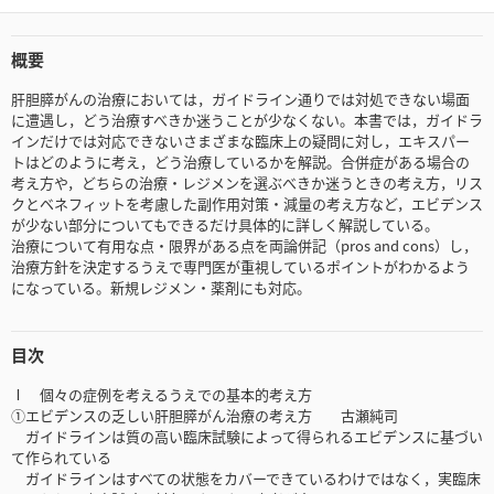
概要
肝胆膵がんの治療においては，ガイドライン通りでは対処できない場面
に遭遇し，どう治療すべきか迷うことが少なくない。本書では，ガイドラ
インだけでは対応できないさまざまな臨床上の疑問に対し，エキスパー
トはどのように考え，どう治療しているかを解説。合併症がある場合の
考え方や，どちらの治療・レジメンを選ぶべきか迷うときの考え方，リス
クとベネフィットを考慮した副作用対策・減量の考え方など，エビデンス
が少ない部分についてもできるだけ具体的に詳しく解説している。
治療について有用な点・限界がある点を両論併記（pros and cons）し，
治療方針を決定するうえで専門医が重視しているポイントがわかるよう
になっている。新規レジメン・薬剤にも対応。
目次
Ⅰ 個々の症例を考えるうえでの基本的考え方
①エビデンスの乏しい肝胆膵がん治療の考え方 古瀬純司
ガイドラインは質の高い臨床試験によって得られるエビデンスに基づい
て作られている
ガイドラインはすべての状態をカバーできているわけではなく，実臨床