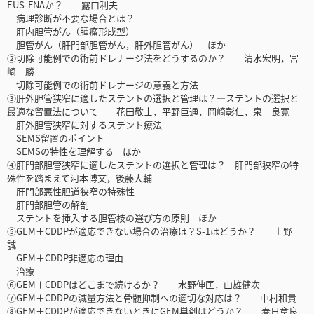
EUS-FNAか？ 露口利夫
病理診断が不要な場合とは？
肝内胆管がん（腫瘤形成型）
胆管がん（肝門部胆管がん，肝外胆管がん） ほか
②切除可能例での術前ドレナージ法をどうするのか？ 清水宏明，宮
崎 勝
切除可能例での術前ドレナージの意義と方法
③肝外胆管狭窄に適したステントの選択と管理は？―ステントの選択と
最適な留置法について 花田敬士，平野巨通，岡崎彰仁，泉 良寛
肝外胆管狭窄に対するステント療法
SEMS留置のポイント
SEMSの特性を理解する ほか
④肝門部胆管狭窄に適したステントの選択と管理は？―肝門部狭窄の特
殊性を踏まえて河本博文，後藤大輔
肝門部悪性胆道狭窄の特殊性
肝門部胆管の解剖
ステントを挿入する胆管枝の選び方の原則 ほか
⑤GEM＋CDDPが適応できない場合の治療は？S-1はどうか？ 上野
誠
GEM＋CDDP非適応の理由
治療
⑥GEM＋CDDPはどこまで続けるか？ 水野伸匡，山雄健次
⑦GEM＋CDDPの減量方法と骨髄抑制への適切な対応は？ 中村和貴
⑧GEM＋CDDPが適応できないときにGEM単剤はどうか？ 春日章良