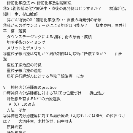
術前化学療法 vs. 術前化学放射線療法
⑰S-1術後補助化学療法中・直後の再発例はどうするか？ 梶浦新也，
細川 歩，杉山敏郎
膵がん術後のS-1補助化学療法中・直後の再発例の治療
⑱膵がんのダウンステージによる切除は可能か？ 柳本泰明，里井壯
平，權 雅憲
ダウンステージングによる切除手術の意義・成績
切除手術のタイミング
メリットとデメリット
⑲重粒子線治療は有用か？局所制御は切除術に匹敵するか？ 山田
滋
重粒子線治療の特徴
重粒子線治療の適応
局所進行膵がんに対する重粒子線治療 ほか
Ⅵ 神経内分泌腫瘍のpractice
①膵神経内分泌腫瘍に対するTACEの位置づけ 奥山浩之
肝転移を有するNETの治療選択
TA（C）Eの適応
方法 ほか
②膵神経内分泌腫瘍に対する局所療法（切除もしくはRFA）の位置づけ
は？ 大塚隆生，木村英世，田中雅夫
原発病変
肝転移病変