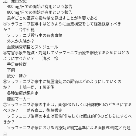
之，池田公史
400mg/日での開始が有用という報告
800mg/日での開始が有用という報告
患者ごとの至適な投与量を見出すことが重要である
④ソラフェニブ投与中はどのように血液検査をして経過観察すべき
か？ 今中和穗
ソラフェニブ投与中の有害事象
外来か入院か？
血液検査項目とスケジュール
⑤有害事象を軽減・対処してソラフェニブ治療を継続するためにはどの
ようにすべきか？ 清水 怜
手足症候群
下痢
疲労 ほか
⑥ソラフェニブ治療中に抗腫瘍効果の評価はどのようにしていくの
か？ 上嶋一臣，工藤正俊
各種治療効果判定
腫瘍マーカー
⑦ソラフェニブ治療の中止は，画像PDもしくは臨床的PDのどちらにする
べきか？ 葛谷貞二，後藤秀実
ソラフェニブ治療の中止は画像PDもしくは臨床的PDのどちらにするべ
きか？
ソラフェニブ治療における治療効果判定基準による画像PD判定と問題
点