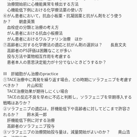
治療開始前に心機能異常を検出する方法
心機能低下例における化学療法薬の使い方
⑥がん患者において，抗血小板薬・抗凝固薬と抗がん剤をどう使う
か？ 朝倉英策
血栓症の分類と治療の考え方
がん患者における抗血小板療法
がん患者におけるワルファリン治療 ほか
⑦高齢者に対する化学療法の適応と抗がん剤の選択は？ 長島文夫
高齢者のPS評価は困難なことが多い
投与方法や薬物相互作用を考慮する
患者本人の意思決定能力が十分でないときどうするか？
Ⅲ 肝細胞がん治療のpractice
①TACE治療中に再発を繰り返す場合，どの時期にソラフェニブを考慮す
べきか？ 片山和宏
TACE治療効果が期待しにくい場合
TACEの反応不良を早めに不応と判断し，ソラフェニブを早期導入する
戦略はありか？
②ソラフェニブの適応は，肝機能低下や高齢者に対してどこまで許容さ
れるか？ 鈴木英一郎
肝機能低下例に対する治療
高齢者のソラフェニブ投与
③ソラフェニブの治療開始投与量は，減量開始がよいのか？ 奥山浩