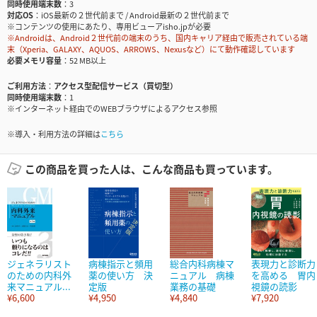
同時使用端末数
3
対応OS
iOS最新の２世代前まで / Android最新の２世代前まで
※コンテンツの使用にあたり、専用ビューアisho.jpが必要
※Androidは、Android２世代前の端末のうち、国内キャリア経由で販売されている端
末（Xperia、GALAXY、AQUOS、ARROWS、Nexusなど）にて動作確認しています
必要メモリ容量
52 MB以上
ご利用方法
アクセス型配信サービス（買切型）
同時使用端末数
1
※インターネット経由でのWEBブラウザによるアクセス参照
※導入・利用方法の詳細は
こちら
この商品を買った人は、こんな商品も買っています。
ジェネラリスト
病棟指示と頻用
総合内科病棟マ
表現力と診断力
のための内科外
薬の使い方 決
ニュアル 病棟
を高める 胃内
来マニュアル...
定版
業務の基礎
視鏡の読影
¥6,600
¥4,950
¥4,840
¥7,920