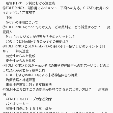
胆管ドレナージ例における注意点
⑥FOLFIRINOX：副作用マネジメント―下痢への対応，G-CSFの使用のタ
イミングは？戸髙明子
下痢
G-CSFの使用について
⑦FOLFIRINOXのmodifyの考え方―どの薬剤を，どう減量するか？ 尾
阪将人
Modifiedレジメンが必要か？そのメリットは？
どのようにModifyするのか？その根拠は？
⑧FOLFIRINOXとGEM+nab-PTXの使い分け―使い分けのポイントは何
か？ 井岡達也
有効性からみた比較
安全性からみた比較
⑨FOLFIRINOXとGEM＋nab-PTXの末梢神経障害への対応―いつ，どのよ
うな対応が必要か？篠崎英司
L-OHPおよびnab-PTXによる末梢神経障害の特徴
治療戦略と神経障害
末梢神経障害に対する支持療法
⑩GEM＋エルロチニブの効果が期待できる適応と使い方は？ 高橋秀
明
GEM＋エルロチニブの治療効果
バイオマーカー
間質性肺炎に対する注意 ほか