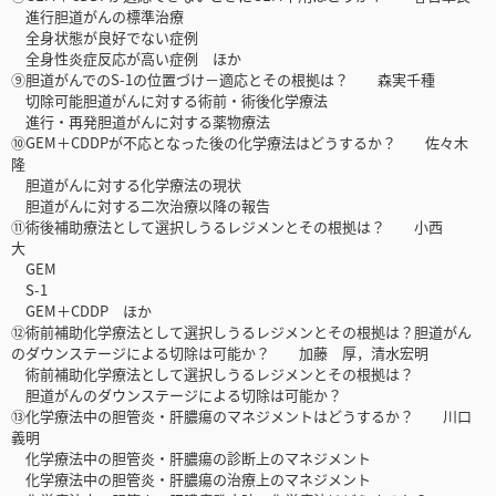
進行胆道がんの標準治療
全身状態が良好でない症例
全身性炎症反応が高い症例 ほか
⑨胆道がんでのS-1の位置づけ－適応とその根拠は？ 森実千種
切除可能胆道がんに対する術前・術後化学療法
進行・再発胆道がんに対する薬物療法
⑩GEM＋CDDPが不応となった後の化学療法はどうするか？ 佐々木
隆
胆道がんに対する化学療法の現状
胆道がんに対する二次治療以降の報告
⑪術後補助療法として選択しうるレジメンとその根拠は？ 小西
大
GEM
S-1
GEM＋CDDP ほか
⑫術前補助化学療法として選択しうるレジメンとその根拠は？胆道がん
のダウンステージによる切除は可能か？ 加藤 厚，清水宏明
術前補助化学療法として選択しうるレジメンとその根拠は？
胆道がんのダウンステージによる切除は可能か？
⑬化学療法中の胆管炎・肝膿瘍のマネジメントはどうするか？ 川口
義明
化学療法中の胆管炎・肝膿瘍の診断上のマネジメント
化学療法中の胆管炎・肝膿瘍の治療上のマネジメント