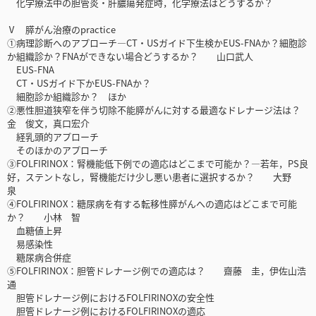
化学療法中の胆管炎・肝膿瘍発症時，化学療法はどうするか？
Ⅴ 膵がん治療のpractice
①病理診断へのアプローチ―CT・USガイド下生検かEUS-FNAか？細胞診
か組織診か？FNAができない場合どうするか？ 山口武人
EUS-FNA
CT・USガイド下かEUS-FNAか？
細胞診か組織診か？ ほか
②悪性胆道狭窄を伴う切除不能膵がんに対する最適なドレナージ法は？
金 俊文，真口宏介
経乳頭的アプローチ
そのほかのアプローチ
③FOLFIRINOX：腎機能低下例での適応はどこまで可能か？―若年，PS良
好，ステントなし，腎機能だけ少し悪い患者に選択するか？ 大野
泉
④FOLFIRINOX：糖尿病を有する転移性膵がんへの適応はどこまで可能
か？ 小林 智
血糖値上昇
易感染性
糖尿病合併症
⑤FOLFIRINOX：胆管ドレナージ例での適応は？ 齋藤 圭，伊佐山浩
通
胆管ドレナージ例におけるFOLFIRINOXの安全性
胆管ドレナージ例におけるFOLFIRINOXの適応