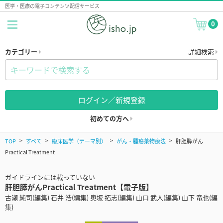
医学・医療の電子コンテンツ配信サービス
0
カテゴリー
詳細検索
ログイン／新規登録
初めての方へ
TOP
すべて
臨床医学（テーマ別）
がん・腫瘍薬物療法
肝胆膵がん
Practical Treatment
ガイドラインには載っていない
肝胆膵がんPractical Treatment【電子版】
古瀬 純司(編集) 石井 浩(編集) 奥坂 拓志(編集) 山口 武人(編集) 山下 竜也(編
集)