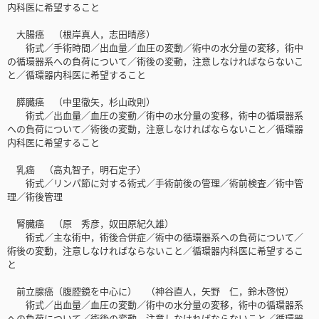
内科医に希望すること
大腸癌 （根岸真人，志田晴彦）
術式／手術時間／出血量／血圧の変動／術中の水分量の変移，術中
の循環器系への負荷について／術後の変動，注意しなければならないこ
と／循環器内科医に希望すること
膵臓癌 （中里徹矢，杉山政則）
術式／出血量／血圧の変動／術中の水分量の変移，術中の循環器系
への負荷について／術後の変動，注意しなければならないこと／循環器
内科医に希望すること
乳癌 （高丸智子，明石定子）
術式／リンパ節に対する術式／手術前後の管理／術前検査／術中管
理／術後管理
腎臓癌 （原 秀彦，奴田原紀久雄）
術式／主な術中，術後合併症／術中の循環器系への負荷について／
術後の変動，注意しなければならないこと／循環器内科医に希望するこ
と
前立腺癌（腹腔鏡を中心に） （神谷直人，矢野 仁，鈴木啓悦）
術式／出血量／血圧の変動／術中の水分量の変移，術中の循環器系
への負荷について／術後の変動，注意しなければならないこと／循環器