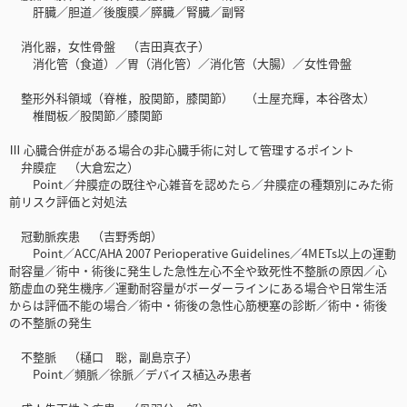
肝臓／胆道／後腹膜／膵臓／腎臓／副腎
消化器，女性骨盤 （吉田真衣子）
消化管（食道）／胃（消化管）／消化管（大腸）／女性骨盤
整形外科領域（脊椎，股関節，膝関節） （土屋充輝，本谷啓太）
椎間板／股関節／膝関節
Ⅲ 心臓合併症がある場合の非心臓手術に対して管理するポイント
弁膜症 （大倉宏之）
Point／弁膜症の既往や心雑音を認めたら／弁膜症の種類別にみた術
前リスク評価と対処法
冠動脈疾患 （吉野秀朗）
Point／ACC/AHA 2007 Perioperative Guidelines／4METs以上の運動
耐容量／術中・術後に発生した急性左心不全や致死性不整脈の原因／心
筋虚血の発生機序／運動耐容量がボーダーラインにある場合や日常生活
からは評価不能の場合／術中・術後の急性心筋梗塞の診断／術中・術後
の不整脈の発生
不整脈 （樋口 聡，副島京子）
Point／頻脈／徐脈／デバイス植込み患者