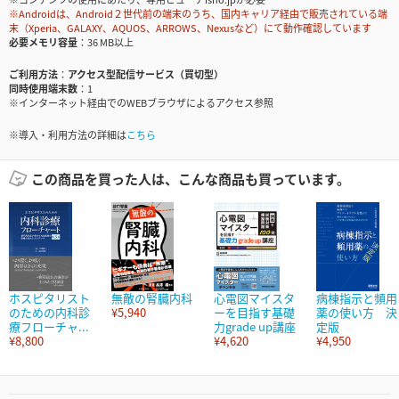
※Androidは、Android２世代前の端末のうち、国内キャリア経由で販売されている端
末（Xperia、GALAXY、AQUOS、ARROWS、Nexusなど）にて動作確認しています
必要メモリ容量
36 MB以上
ご利用方法
アクセス型配信サービス（買切型）
同時使用端末数
1
※インターネット経由でのWEBブラウザによるアクセス参照
※導入・利用方法の詳細は
こちら
この商品を買った人は、こんな商品も買っています。
ホスピタリスト
無敵の腎臓内科
心電図マイスタ
病棟指示と頻用
のための内科診
¥5,940
ーを目指す基礎
薬の使い方 決
療フローチャ...
力grade up講座
定版
¥8,800
¥4,620
¥4,950