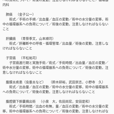
内科
肺癌 （金子公一）
術式／手術の手順／出血量／血圧の変動／術中の水分量の変移，術
中の循環器系への負荷について／術後の変動，注意しなければならない
こと
肝臓癌 （青笹季文，山本順司）
術式／肝離断中の呼吸・循環管理／出血量／術後の変動，注意しな
ければならないこと
子宮癌 （平松祐司）
子宮癌進行期と実施手術／術式／手術時間／出血量／血圧の変動／
術中水分量の変移，術中の循環器系への負荷について／術後の変動，注
意しなければならないこと
腹膜炎疾患（虫垂炎など） （鈴木研裕，武田崇志，小野寺 久）
術式／出血量／血圧の変動／術中の水分量の変移，術中の循環器系
への負荷について／術後の変動，注意しなければならないこと
腹腔鏡下胆嚢摘出術 （小泉 大，佐田尚宏，安田是和）
術式／手術時間／出血の有無，量／血圧の変動／術中の水分量の変
移，術中の循環器系への負荷について／術後の変動，注意しなければな