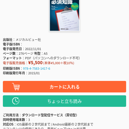
出版社
メジカルビュー社
電子版ISBN
電子版発売日
2022/11/01
ページ数
276ページ
判型
A5
フォーマット
PDF（パソコンへのダウンロード不可）
¥5,500
電子版販売価格：
(本体¥5,000＋税10％)
印刷版ISBN
978-4-7583-1417-6
印刷版発行年月
2015/01
カートに入れる
ちょっと立ち読み
ご利用方法
ダウンロード型配信サービス（買切型）
同時使用端末数
3
対応OS
iOS最新の２世代前まで / Android最新の２世代前まで
※コンテンツの使用にあたり、専用ビューアisho.jpが必要