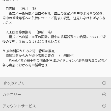
白内障 （石井 清）
術式／手術時間／出血の有無／血圧の変動／術中の水分量の変移，
術中の循環器系への負荷について／術後の変動，注意しなければならな
いこと
人工股関節置換術 （伊藤 浩）
術式／出血量／血圧の変動，術中の循環器系への負荷について／術
後の変動，注意しなければならないこと
Ⅴ 麻酔科医からみた術中管理の要点
麻酔科医からみた術中管理の要点 （山田達也）
Point／非心臓手術の周術期管理ガイドライン／周術期管理の実際／
各心疾患における術中循環管理
isho.jpアプリ
カテゴリー
アカウントサービス