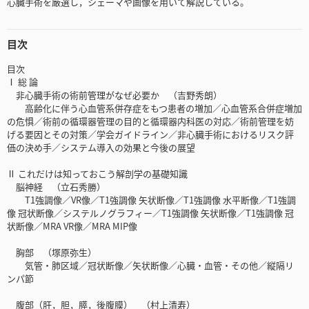
心臓手術を厳選し，シェーマや画像を用いて解説している。
目次
目次
Ⅰ 総 論
非心臓手術の術前管理がなぜ必要か （吉野秀朗）
高齢化に伴う心血管系併存症をもつ患者の増加／心血管系合併症増加
の危惧／術前の循環器管理の目的と循環器内科医の対応／術前管理を妨
げる要因とその対策／学会ガイドライン／非心臓手術におけるリスク評
価の決め手／システム導入の効果と今後の展望
Ⅱ これだけは知っておこう解剖学の基礎知識
脳神経 （立石秀勝）
T1強調像／VR像／T1強調像 矢状断像／T1強調像 水平断像／T1強調
像 冠状断像／システルノグラフィー／T1強調像 矢状断像／T1強調像 冠
状断像／MRA VR像／MRA MIP像
胸部 （塚原弥生）
気管・肺区域／冠状断像／矢状断像／心臓・血管・その他／縦隔リ
ンパ節
腹部（肝，胆，膵，後腹膜） （村上清寿）