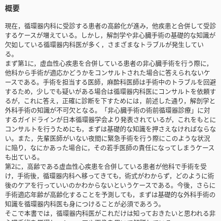
概要
現在，循環器内科に受診する患者の高齢化が進み，他疾患と合併して受診
するケースが増えている。しかし，解剖学や非心臓手術の基礎的な知識が
欠如している循環器内科医が多く，さまざまなトラブルが発生してい
る。
まず第1に，虚血性心疾患を合併している患者の非心臓手術を行う際に，
他科から手術が適応かどうかをコンサルトされた場合に答えられないケ
ースである。手術を担当する医師，麻酔科医師は手術中のトラブルを回避
するため，少しでも疑いがある場合は循環器内科医にコンサルトを依頼す
るが，これに答え，正確に診断を下すためには，前述した通り，解剖学と
外科手術の知識が不可欠となる。「非心臓手術の術前循環器診療」に対
するガイドラインが日本循環器学会より発表されているが，これをもとに
コンサルトを行うためにも，まずは基礎的な知識を押さえなければならな
い。また，先輩医師がいない夜間に緊急手術を行う際にこのような状況
に陥り，なにかあった場合に，その若手医師の責任になってしまうケース
も出ている。
第2に，高齢である虚血性心疾患を合併している患者が他科で手術を受
け，手術後，循環器内科へ移ってきても，術式がわからず，どのように術
後のケアを行っていいのかわからないというケースである。今後，さらに
手術適応年齢が高齢化することを予測しても，まずは基礎的な外科手術の
知識を循環器内科医も身につけることが必須であろう。
そこで本書では，循環器内科医がこれだけは知っておきたいと思われる非