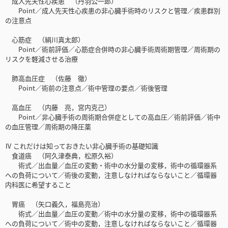
成人先天性心疾患 （丹羽公一郎）
Point／成人先天性心疾患の非心臓手術時のリスクと管理／疾患群別
の注意点
心筋症 （絹川真太郎）
Point／術前評価／心筋症合併時の非心臓手術周術期管理／周術期の
リスクを軽減させる治療
肺高血圧症 （佐藤 徹）
Point／術前の注意点／術中管理の要点／術後管理
高血圧 （内藤 亮，宮内克己）
Point／非心臓手術の周術期合併症としての高血圧／術前評価／術中
の血圧管理／周術期の降圧薬
Ⅳ これだけは知っておきたい非心臓手術の基礎知識
食道癌 （阿久津泰典，松原久裕）
術式／出血量／血圧の変動・術中の水分量の変移，術中の循環器系
への負荷について／術後の変動，注意しなければならないこと／循環器
内科医に希望すること
胃癌 （矢口義久，福島亮治）
術式／出血量／血圧の変動／術中の水分量の変移，術中の循環器系
への負荷について／術中の変動，注意しなければならないこと／循環器