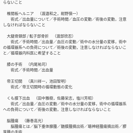
らないこと
椎間板ヘルニア （渡邉和之，紺野愼一）
術式／出血量について／手術時間／血圧の変動／術後の変動，注意
しなければならないこと
大腿骨頸部 / 転子部骨折 （渡部欣忍）
術式／手術時間／出血量／血圧の変動／術中の水分量の変移，術中
の循環器系への負荷について／術後の変動，注意しなければならないこ
と／循環器内科医に希望すること
膝の手術 （内尾祐司）
術式／手術時間／出血量
帝王切開 （真川祥一，池田智明）
術式／帝王切開時の循環動態の変化
くも膜下出血 （田中雅樹，佐藤栄志，塩川芳昭）
術式／出血量／血圧の変動／術中の水分量の変移，術中の循環器系
への負荷について／術後の変動，注意しなければならないこと
脳腫瘍 （藤巻高光）
脳腫瘍とは／脳下垂体腺腫／髄膜腫摘出術／聴神経腫瘍摘出術／膠
芽腫の手術