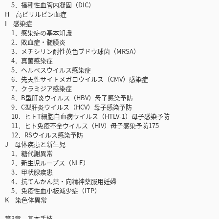
5．播種性血管内凝固（DIC）
H 高ビリルビン血症
I 感染症
1．感染症の基本知識
2．敗血症・髄膜炎
3．メチシリン耐性黄色ブドウ球菌（MRSA）
4．真菌感染症
5．ヘルペスウイルス感染症
6．先天性サイトメガロウイルス（CMV）感染症
7．クラミジア感染症
8．B型肝炎ウイルス（HBV）母子感染予防
9．C型肝炎ウイルス（HCV）母子感染予防
10．ヒトT細胞白血病ウイルス（HTLV-1）母子感染予防
11．ヒト免疫不全ウイルス（HIV）母子感染予防175
12．RSウイルス感染予防
J 母体疾患と新生児
1．糖代謝異常
2．新生児ループス（NLE）
3．甲状腺疾患
4．抗てんかん薬・向精神薬服用妊婦
5．免疫性血小板減少症（ITP）
K 染色体異常
第3章 基本手技