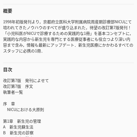
概要
1998年初版発刊より，京都府立医科大学附属病院周産期診療部NICUにて
培われてきたノウハウのすべてが盛り込まれた，待望の改訂第7版発刊！
「小児科医がNICUで診療するための実践的な1冊」を基本コンセプトに，
実践的な内容から新生児を専門とする医療従事者にも役立つより深い内
容まで含み，情報も最新にアップデート．新生児医療にかかわるすべての
スタッフに必携の1冊．
目次
改訂第7版 発刊によせて
改訂第7版 序文
執筆者一覧
序 章
NICUにおける大原則
第1章 新生児の管理
A 新生児蘇生法
B 新生児の診察