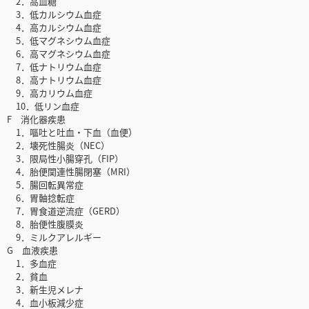
2．高血糖
3．低カルシウム血症
4．高カルシウム血症
5．低マグネシウム血症
6．高マグネシウム血症
7．低ナトリウム血症
8．高ナトリウム血症
9．高カリウム血症
10．低リン血症
F 消化器疾患
1．嘔吐と吐血・下血（血便）
2．壊死性腸炎（NEC）
3．限局性小腸穿孔（FIP）
4．胎便関連性腸閉塞（MRI）
5．腸回転異常症
6．胃軸捻転症
7．胃食道逆流症（GERD）
8．胎便性腹膜炎
9．ミルクアレルギー
G 血液疾患
1．多血症
2．貧血
3．新生児メレナ
4．血小板減少症