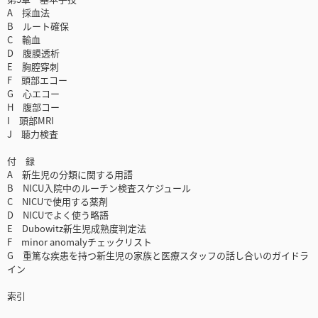
A 採血法
B ルート確保
C 輸血
D 腹膜透析
E 胸腔穿刺
F 頭部エコー
G 心エコー
H 腹部コー
I 頭部MRI
J 聴力検査
付 録
A 新生児の分類に関する用語
B NICU入院中のルーチン検査スケジュール
C NICUで使用する薬剤
D NICUでよく使う略語
E Dubowitz新生児成熟度判定法
F minor anomalyチェックリスト
G 重篤な疾患を持つ新生児の家族と医療スタッフの話し合いのガイドラ
イン
索引