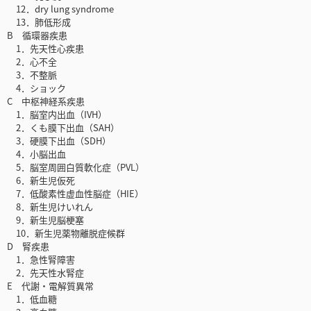
12．dry lung syndrome
13．肺低形成
B 循環器疾患
1．先天性心疾患
2．心不全
3．不整脈
4．ショック
C 中枢神経系疾患
1．脳室内出血（IVH）
2．くも膜下出血（SAH）
3．硬膜下出血（SDH）
4．小脳出血
5．脳室周囲白質軟化症（PVL）
6．新生児仮死
7．低酸素性虚血性脳症（HIE）
8．新生児けいれん
9．新生児脳梗塞
10．新生児薬物離脱症候群
D 腎疾患
1．急性腎障害
2．先天性水腎症
E 代謝・電解質異常
1．低血糖