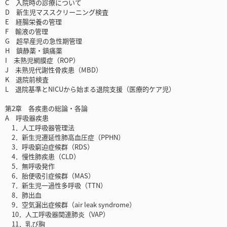
C 入院時の診療について
D 新生児マススクリーニング検査
E 経腸栄養の管理
F 輸液の管理
G 超早産児の急性期管理
H 鎮静薬・鎮痛薬
I 未熟児網膜症（ROP）
J 未熟児代謝性骨疾患（MBD）
K 退院前検査
L 退院基準とNICUから始まる退院支援（医療的ケア児）
第2章 各疾患の総論・各論
A 呼吸器疾患
1．人工呼吸器管理法
2．新生児遷延性肺高血圧症（PPHN）
3．呼吸窮迫症候群（RDS）
4．慢性肺疾患（CLD）
5．無呼吸発作
6．胎便吸引症候群（MAS）
7．新生児一過性多呼吸（TTN）
8．肺出血
9．空気漏出症候群（air leak syndrome）
10．人工呼吸器関連肺炎（VAP）
11．乳び胸