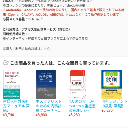
対応OS
iOS最新の２世代前まで / Android最新の２世代前まで
※コンテンツの使用にあたり、専用ビューアisho.jpが必要
※Androidは、Android２世代前の端末のうち、国内キャリア経由で販売されている端
末（Xperia、GALAXY、AQUOS、ARROWS、Nexusなど）にて動作確認しています
必要メモリ容量
28 MB以上
ご利用方法
アクセス型配信サービス（買切型）
同時使用端末数
1
※インターネット経由でのWEBブラウザによるアクセス参照
※導入・利用方法の詳細は
こちら
この商品を買った人は、こんな商品も買っています。
産婦人科外来処
ホスピタリスト
ICU医の素 By
内科レジデント
方マニュアル 第
のための内科診
system×重症患
の鉄則 第4版
6版
療フローチャ...
者管理レシピ
¥5,280
¥3,740
¥8,800
¥5,280