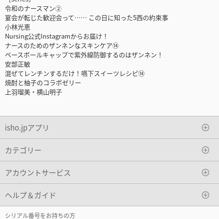
令和のナースマン②
宴会が転じた歓迎会って…… この日に知った5西の約束事
小林光恵
Nursing公式Instagramからお届け！
ナースのためのザンネンなスキンケア⑭
ベースボールキャップで紫外線防御するのはザンネン！
安部正敏
混ぜてレンチンするだけ！嚥下スイーツレシピ⑭
焼酎と柚子のコラボゼリー
上羽瑠美・横山明子
isho.jpアプリ
カテゴリー
アカウントサービス
ヘルプ＆ガイド
シリアル番号をお持ちの方