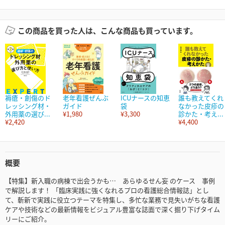
この商品を買った人は、こんな商品も買っています。
褥瘡・創傷のド
老年看護ぜんぶ
ICUナースの知恵
誰も教えてくれ
レッシング材・
ガイド
袋
なかった皮疹の
外用薬の選び...
¥1,980
¥3,300
診かた・考え...
¥2,420
¥4,400
概要
【特集】新入職の病棟で出会うかも… あらゆるせん妄 のケース 事例
で解説します！ 「臨床実践に強くなれるプロの看護総合情報誌」とし
て、斬新で実践に役立つテーマを特集し、多忙な業務で見失いがちな看護
ケアや技術などの最新情報をビジュアル豊富な誌面で深く掘り下げタイム
リーにご紹介。