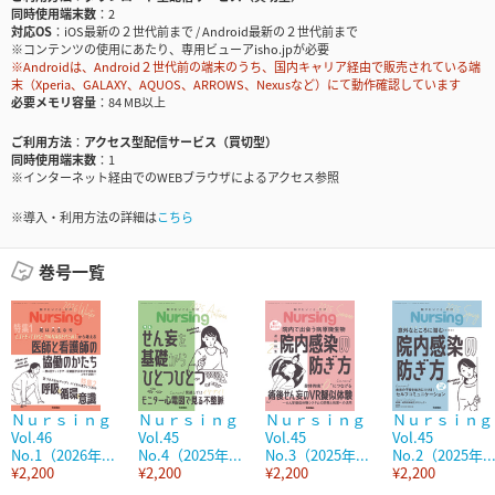
同時使用端末数
2
対応OS
iOS最新の２世代前まで / Android最新の２世代前まで
※コンテンツの使用にあたり、専用ビューアisho.jpが必要
※Androidは、Android２世代前の端末のうち、国内キャリア経由で販売されている端
末（Xperia、GALAXY、AQUOS、ARROWS、Nexusなど）にて動作確認しています
必要メモリ容量
84 MB以上
ご利用方法
アクセス型配信サービス（買切型）
同時使用端末数
1
※インターネット経由でのWEBブラウザによるアクセス参照
※導入・利用方法の詳細は
こちら
巻号一覧
Ｎｕｒｓｉｎｇ
Ｎｕｒｓｉｎｇ
Ｎｕｒｓｉｎｇ
Ｎｕｒｓｉｎｇ
Vol.46
Vol.45
Vol.45
Vol.45
No.1（2026年...
No.4（2025年...
No.3（2025年...
No.2（2025年..
¥2,200
¥2,200
¥2,200
¥2,200