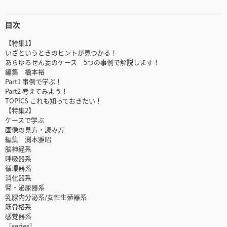
目次
【特集1】
いざというときのヒントが見つかる！
あらゆるせん妄のケース 5つの事例で解説します！
編集 橋本裕
Part1 事例で学ぶ！
Part2 考えてみよう！
TOPICS これも知っておきたい！
【特集2】
ケースで学ぶ
画像の見方・読み方
編集 渕本雅昭
脳神経系
呼吸器系
循環器系
消化器系
腎・泌尿器系
乳腺内分泌系/女性生殖器系
筋骨格系
感覚器系
［series］