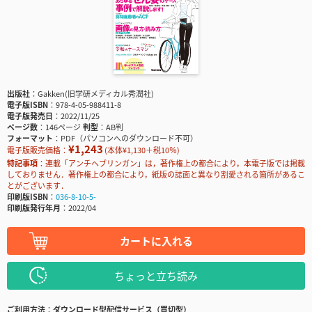
出版社
Gakken(旧学研メディカル秀潤社)
電子版ISBN
978-4-05-988411-8
電子版発売日
2022/11/25
ページ数
146ページ
判型
AB判
フォーマット
PDF（パソコンへのダウンロード不可）
¥1,243
電子版販売価格：
(本体¥1,130＋税10％)
特記事項
連載「アンチヘブリンガン」は，著作権上の都合により，本電子版では掲載
しておりません．著作権上の都合により，紙版の誌面と異なり割愛される箇所があるこ
とがございます．
印刷版ISBN
036-8-10-5-
印刷版発行年月
2022/04
カートに入れる
ちょっと立ち読み
ご利用方法
ダウンロード型配信サービス（買切型）