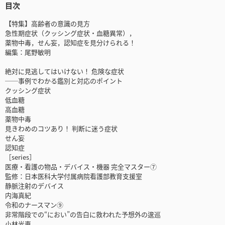
目次
【特集】高齢者の意識の見方
急性期症状（クッシング症状・血糖異常），
薬物中毒，せん妄，認知症を見分けられる！
編集：尾野敏明
絶対に見逃してはいけない！ 危険な症状
──事例でわかる鑑別と対応のポイント
クッシング症状
低血糖
高血糖
薬物中毒
見きわめのコツあり！ 判断に迷う症状
せん妄
認知症
［series］
医療・看護の物品・デバイス・機器 完全マスター⑦
監修：日本医科大学付属病院看護部教育支援室
静脈注射のデバイス
内海真紀
令和のナースマン⑨
非常階段での“におい”の告白に救われた予想外の逡巡
小林光恵