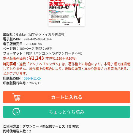
出版社
Gakken(旧学研メディカル秀潤社)
電子版ISBN
978-4-05-988419-4
電子版発売日
2023/01/07
ページ数
100ページ
判型
AB判
フォーマット
PDF（パソコンへのダウンロード不可）
¥1,243
電子版販売価格：
(本体¥1,130＋税10％)
特記事項
連載「アンチヘブリンガン」は，著作権上の都合により，本電子版では掲載
しておりません．著作権上の都合により，紙版の誌面と異なり割愛される箇所があるこ
とがございます．
印刷版ISBN
036-8-11-2-
印刷版発行年月
2022/11
カートに入れる
ちょっと立ち読み
ご利用方法
ダウンロード型配信サービス（買切型）
同時使用端末数
2