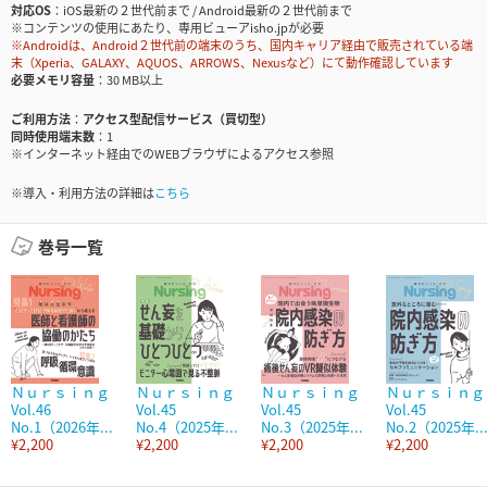
対応OS
iOS最新の２世代前まで / Android最新の２世代前まで
※コンテンツの使用にあたり、専用ビューアisho.jpが必要
※Androidは、Android２世代前の端末のうち、国内キャリア経由で販売されている端
末（Xperia、GALAXY、AQUOS、ARROWS、Nexusなど）にて動作確認しています
必要メモリ容量
30 MB以上
ご利用方法
アクセス型配信サービス（買切型）
同時使用端末数
1
※インターネット経由でのWEBブラウザによるアクセス参照
※導入・利用方法の詳細は
こちら
巻号一覧
Ｎｕｒｓｉｎｇ
Ｎｕｒｓｉｎｇ
Ｎｕｒｓｉｎｇ
Ｎｕｒｓｉｎｇ
Vol.46
Vol.45
Vol.45
Vol.45
No.1（2026年...
No.4（2025年...
No.3（2025年...
No.2（2025年..
¥2,200
¥2,200
¥2,200
¥2,200