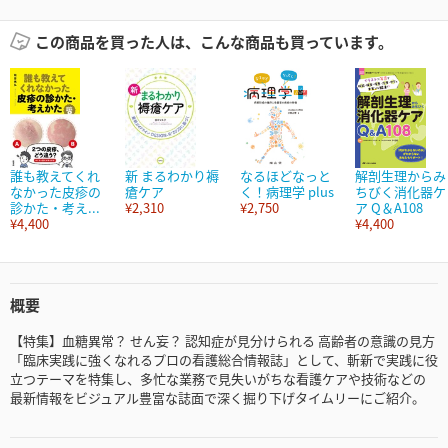
この商品を買った人は、こんな商品も買っています。
誰も教えてくれ
新 まるわかり褥
なるほどなっと
解剖生理からみ
なかった皮疹の
瘡ケア
く！病理学 plus
ちびく消化器ケ
診かた・考え...
¥2,310
¥2,750
ア Q＆A108
¥4,400
¥4,400
概要
【特集】血糖異常？ せん妄？ 認知症が見分けられる 高齢者の意識の見方
「臨床実践に強くなれるプロの看護総合情報誌」として、斬新で実践に役
立つテーマを特集し、多忙な業務で見失いがちな看護ケアや技術などの
最新情報をビジュアル豊富な誌面で深く掘り下げタイムリーにご紹介。