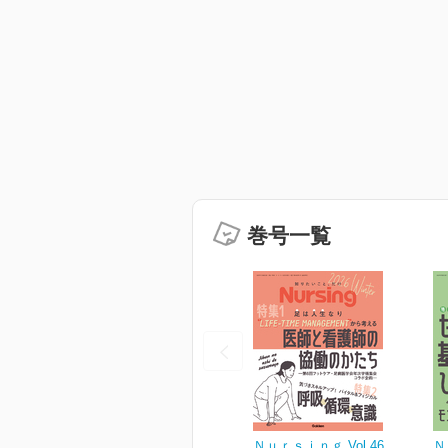
巻号一覧
Ｎｕｒｓｉｎｇ Vol.46
Ｎ