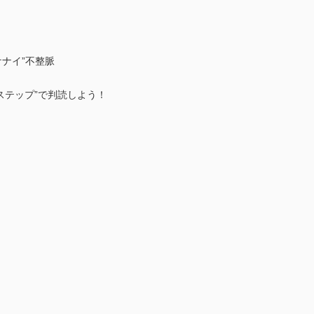
ケナイ”不整脈
ステップ”で判読しよう！