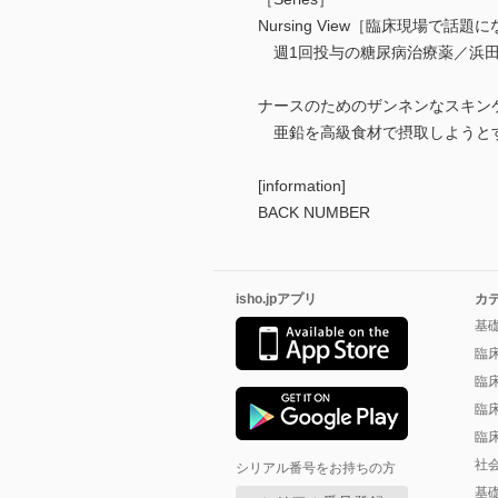
Nursing View［臨床現場で話
週1回投与の糖尿病治療薬／浜
ナースのためのザンネンなスキンケ
亜鉛を高級食材で摂取しようと
[information]
BACK NUMBER
isho.jpアプリ
カ
基
臨
臨
臨
臨
社
シリアル番号をお持ちの方
基