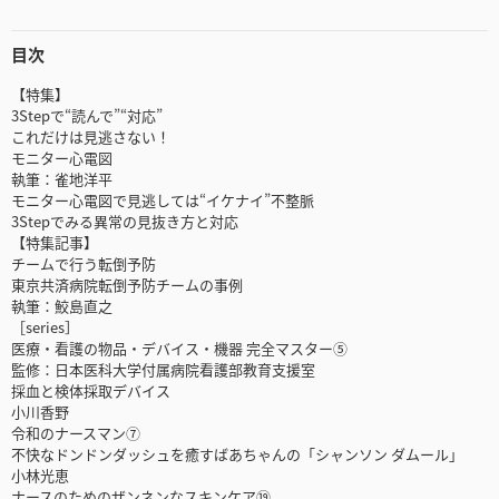
目次
【特集】
3Stepで“読んで”“対応”
これだけは見逃さない！
モニター心電図
執筆：雀地洋平
モニター心電図で見逃しては“イケナイ”不整脈
3Stepでみる異常の見抜き方と対応
【特集記事】
チームで行う転倒予防
東京共済病院転倒予防チームの事例
執筆：鮫島直之
［series］
医療・看護の物品・デバイス・機器 完全マスター⑤
監修：日本医科大学付属病院看護部教育支援室
採血と検体採取デバイス
小川香野
令和のナースマン⑦
不快なドンドンダッシュを癒すばあちゃんの「シャンソン ダムール」
小林光恵
ナースのためのザンネンなスキンケア⑲