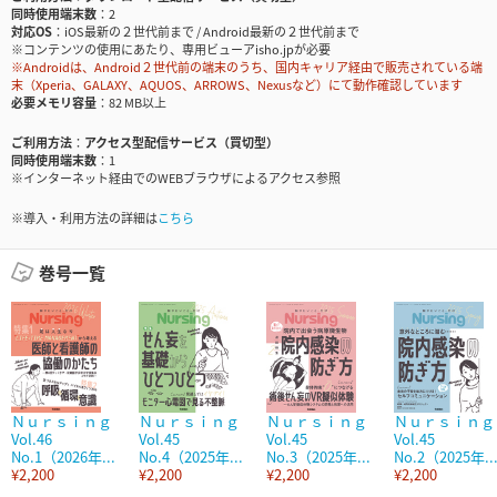
同時使用端末数
2
対応OS
iOS最新の２世代前まで / Android最新の２世代前まで
※コンテンツの使用にあたり、専用ビューアisho.jpが必要
※Androidは、Android２世代前の端末のうち、国内キャリア経由で販売されている端
末（Xperia、GALAXY、AQUOS、ARROWS、Nexusなど）にて動作確認しています
必要メモリ容量
82 MB以上
ご利用方法
アクセス型配信サービス（買切型）
同時使用端末数
1
※インターネット経由でのWEBブラウザによるアクセス参照
※導入・利用方法の詳細は
こちら
巻号一覧
Ｎｕｒｓｉｎｇ
Ｎｕｒｓｉｎｇ
Ｎｕｒｓｉｎｇ
Ｎｕｒｓｉｎｇ
Vol.46
Vol.45
Vol.45
Vol.45
No.1（2026年...
No.4（2025年...
No.3（2025年...
No.2（2025年..
¥2,200
¥2,200
¥2,200
¥2,200