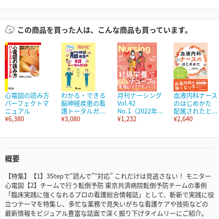
この商品を買った人は、こんな商品も買っています。
心電図の読み方
わかる・できる
月刊ナーシング
血液内科ナース
パーフェクトマ
脳神経疾患の看
Vol.42
のはじめかた
ニュアル
護トータルガ...
No.1（2022年...
配属されたと...
¥6,380
¥3,080
¥1,232
¥2,640
概要
【特集】【1】3Stepで“読んで”“対応” これだけは見逃さない！ モニター
心電図【2】チームで行う転倒予防 東京共済病院転倒予防チームの事例
「臨床実践に強くなれるプロの看護総合情報誌」として、斬新で実践に役
立つテーマを特集し、多忙な業務で見失いがちな看護ケアや技術などの
最新情報をビジュアル豊富な誌面で深く掘り下げタイムリーにご紹介。