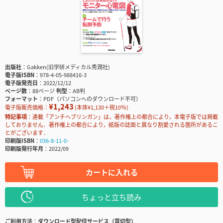
出版社
Gakken(旧学研メディカル秀潤社)
電子版ISBN
978-4-05-988416-3
電子版発売日
2022/12/12
ページ数
88ページ
判型
AB判
フォーマット
PDF（パソコンへのダウンロード不可）
¥1,243
電子版販売価格：
(本体¥1,130＋税10％)
特記事項
連載「アンチヘブリンガン」は，著作権上の都合により，本電子版では掲載
しておりません．著作権上の都合により，紙版の誌面と異なり割愛される箇所があるこ
とがございます．
印刷版ISBN
036-8-11-0-
印刷版発行年月
2022/09
カートに入れる
ちょっと立ち読み
ご利用方法
ダウンロード型配信サービス（買切型）