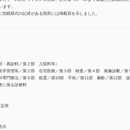
います。
に別紙様式の記述がある箇所には掲載頁を示しました。
初・再診料／第２部 入院料等）
医学管理等／第２部 在宅医療／第３部 検査／第４部 画像診断／第
専門療法／第９部 処置／第10部 手術／第11部 麻酔／第12部 放
者に係る診療料
算定表
告示