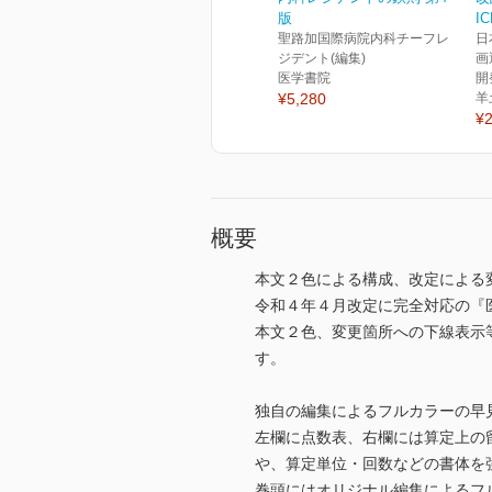
版
I
聖路加国際病院内科チーフレ
日
ジデント(編集)
画
医学書院
開
¥5,280
羊
¥2
概要
本文２色による構成、改定による
令和４年４月改定に完全対応の『
本文２色、変更箇所への下線表示
す。
独自の編集によるフルカラーの早
左欄に点数表、右欄には算定上の
や、算定単位・回数などの書体を
巻頭にはオリジナル編集によるフ