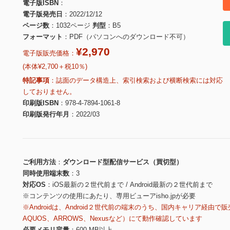
電子版ISBN
電子版発売日
2022/12/12
ページ数
1032ページ
判型
B5
フォーマット
PDF（パソコンへのダウンロード不可）
¥2,970
電子版販売価格：
(本体¥2,700＋税10％)
特記事項
誌面のデータ構造上、索引検索および横断検索には対応
しておりません。
印刷版ISBN
978-4-7894-1061-8
印刷版発行年月
2022/03
ご利用方法
ダウンロード型配信サービス（買切型）
同時使用端末数
3
対応OS
iOS最新の２世代前まで / Android最新の２世代前まで
※コンテンツの使用にあたり、専用ビューアisho.jpが必要
※Androidは、Android２世代前の端末のうち、国内キャリア経由で販
AQUOS、ARROWS、Nexusなど）にて動作確認しています
必要メモリ容量
600 MB以上