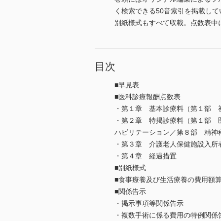
く検索できる50音索引を掲載して
別紙様式もすべて収載。点数表中
目次
■早見表
■医科診療報酬点数表
・第１章 基本診療料（第１部 
・第２章 特掲診療料（第１部 
ハビリテーション／第８部 精神科
・第３章 介護老人保健施設入所
・第４章 経過措置
■別紙様式
■食事療養及び生活療養の費用額
■関係告示
・掲示事項等関係告示
・複数手術に係る費用の特例関係