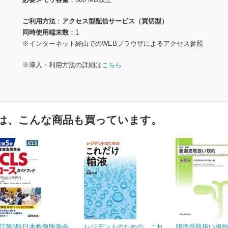
ご利用方法
アクセス型配信サービス（買切型）
同時使用端末数
1
※インターネット経由でのWEBブラウザによるアクセス参照
※導入・利用方法の詳細は
こちら
は、こんな商品も買っています。
訂第5版日本救急医学会
レジデントのための これ
胆道癌取扱い規約