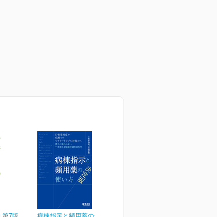
 第7版
病棟指示と頻用薬の使い