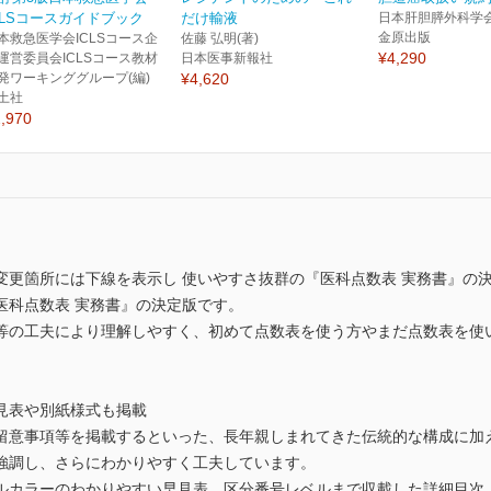
CLSコースガイドブック
だけ輸液
日本肝胆膵外科学会
金原出版
本救急医学会ICLSコース企
佐藤 弘明(著)
¥4,290
運営委員会ICLSコース教材
日本医事新報社
発ワーキンググループ(編)
¥4,620
土社
,970
変更箇所には下線を表示し 使いやすさ抜群の『医科点数表 実務書』の
医科点数表 実務書』の決定版です。
等の工夫により理解しやすく、初めて点数表を使う方やまだ点数表を使
見表や別紙様式も掲載
留意事項等を掲載するといった、長年親しまれてきた伝統的な構成に加
強調し、さらにわかりやすく工夫しています。
ルカラーのわかりやすい早見表、区分番号レベルまで収載した詳細目次