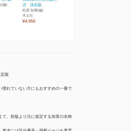
(編)
方 決定版
松原 知康(編)
羊土社
¥4,950
決定版
い慣れていない方にもおすすめの一冊で
えて、前版より注に規定する加算の名称
、巻末には区分番号・掲載ページを素早