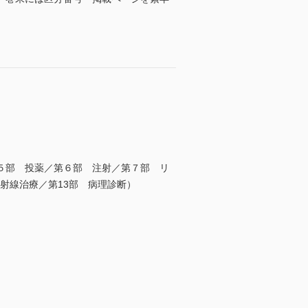
５部 投薬／第６部 注射／第７部 リ
射線治療／第13部 病理診断）