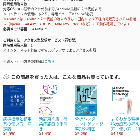
同時使用端末数
3
対応OS
iOS最新の２世代前まで / Android最新の２世代前まで
※コンテンツの使用にあたり、専用ビューアisho.jpが必要
※Androidは、Android２世代前の端末のうち、国内キャリア経由で販売されている端
末（Xperia、GALAXY、AQUOS、ARROWS、Nexusなど）にて動作確認しています
必要メモリ容量
54 MB以上
ご利用方法
アクセス型配信サービス（買切型）
同時使用端末数
1
※インターネット経由でのWEBブラウザによるアクセス参照
※導入・利用方法の詳細は
こちら
この商品を買った人は、こんな商品も買っています。
病棟指示と頻用
新訂第４版 感
骨折ハンター
よくわかる精神
薬の使い方 決
染症診療の手引
レントゲン×非
科治療薬の考え
定版
き
整形外科医
方，使い方 4
¥4,950
¥1,430
¥5,280
¥4,180