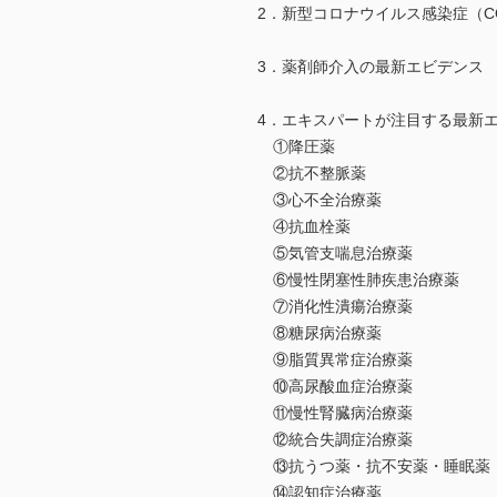
2．新型コロナウイルス感染症（CO
3．薬剤師介入の最新エビデンス
4．エキスパートが注目する最新
①降圧薬
②抗不整脈薬
③心不全治療薬
④抗血栓薬
⑤気管支喘息治療薬
⑥慢性閉塞性肺疾患治療薬
⑦消化性潰瘍治療薬
⑧糖尿病治療薬
⑨脂質異常症治療薬
⑩高尿酸血症治療薬
⑪慢性腎臓病治療薬
⑫統合失調症治療薬
⑬抗うつ薬・抗不安薬・睡眠薬
⑭認知症治療薬