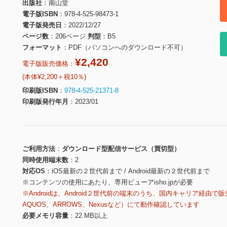
出版社
南山堂
電子版ISBN
978-4-525-98473-1
電子版発売日
2022/12/27
ページ数
206ページ
判型
B5
フォーマット
PDF（パソコンへのダウンロード不可）
¥2,420
電子版販売価格：
(本体¥2,200＋税10％)
印刷版ISBN
978-4-525-21371-8
印刷版発行年月
2023/01
ご利用方法
ダウンロード型配信サービス（買切型）
同時使用端末数
2
対応OS
iOS最新の２世代前まで / Android最新の２世代前まで
※コンテンツの使用にあたり、専用ビューアisho.jpが必要
※Androidは、Android２世代前の端末のうち、国内キャリア経由で販
AQUOS、ARROWS、Nexusなど）にて動作確認しています
必要メモリ容量
22 MB以上