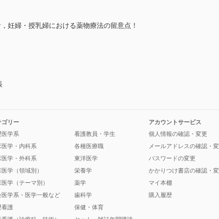
者，妊婦・授乳婦における薬物療法の留意点！
帳
テゴリー
アカウントサービス
礎医学系
看護教員・学生
個人情報の確認・変更
床医学・内科系
各種医療職
メールアドレスの確認・変
床医学・外科系
東洋医学
パスワードの変更
床医学（領域別）
栄養学
かかりつけ書店の確認・変
床医学（テーマ別）
薬学
マイ本棚
会医学系・医学一般など
歯科学
購入履歴
礎看護
保健・体育