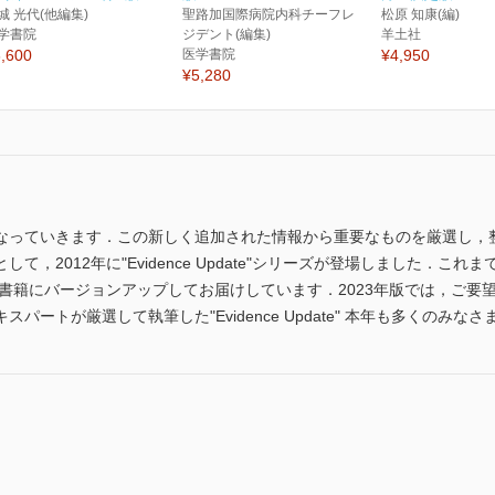
城 光代(他編集)
聖路加国際病院内科チーフレ
松原 知康(編)
学書院
ジデント(編集)
羊土社
,600
医学書院
¥4,950
¥5,280
なっていきます．この新しく追加された情報から重要なものを厳選し，
て，2012年に"Evidence Update"シリーズが登場しました．こ
刊書籍にバージョンアップしてお届けしています．2023年版では，ご
パートが厳選して執筆した"Evidence Update" 本年も多くのみ