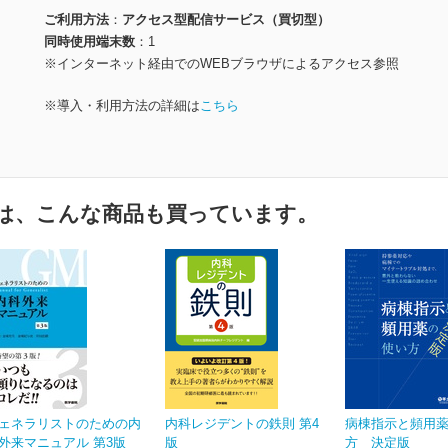
ご利用方法
アクセス型配信サービス（買切型）
同時使用端末数
1
※インターネット経由でのWEBブラウザによるアクセス参照
※導入・利用方法の詳細は
こちら
は、こんな商品も買っています。
ェネラリストのための内
内科レジデントの鉄則 第4
病棟指示と頻用
外来マニュアル 第3版
版
方 決定版