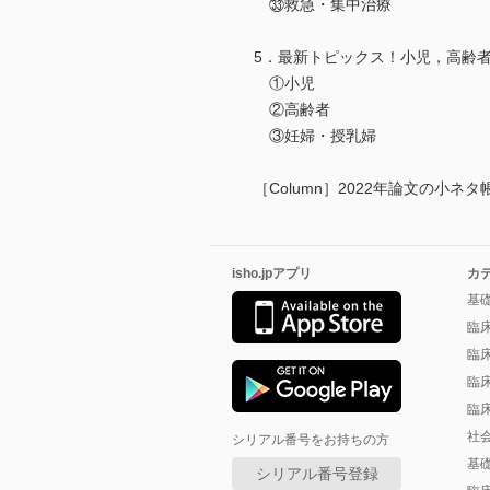
㉝救急・集中治療
5．最新トピックス！小児，高齢
①小児
②高齢者
③妊婦・授乳婦
［Column］2022年論文の小ネタ
isho.jpアプリ
カ
基
臨
臨
臨
臨
社
シリアル番号をお持ちの方
基
シリアル番号登録