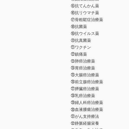
⑮抗てんかん薬
⑯抗リウマチ薬
⑰骨粗鬆症治療薬
⑱抗菌薬
⑲抗ウイルス薬
⑳抗真菌薬
㉑ワクチン
㉒鎮痛薬
㉓肺癌治療薬
㉔胃癌治療薬
㉕大腸癌治療薬
㉖前立腺癌治療薬
㉗膵臓癌治療薬
㉘乳癌治療薬
㉙婦人科癌治療薬
㉚血液腫瘍治療薬
㉛がん支持療法
㉜静脈経腸栄養