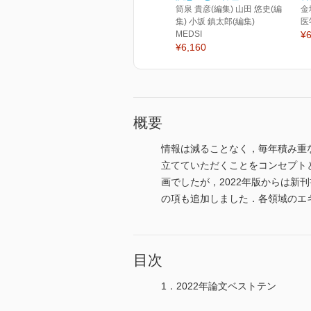
筒泉 貴彦(編集) 山田 悠史(編
金
集) 小坂 鎮太郎(編集)
医
MEDSI
¥6
¥6,160
概要
情報は減ることなく，毎年積み重
立てていただくことをコンセプトとし
画でしたが，2022年版からは新
の項も追加しました．各領域のエキス
目次
1．2022年論文ベストテン