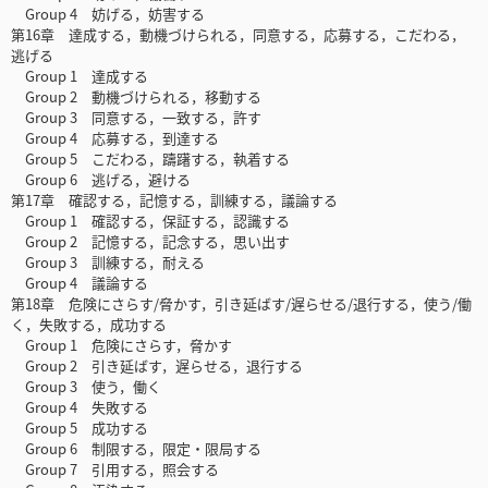
Group 4 妨げる，妨害する
第16章 達成する，動機づけられる，同意する，応募する，こだわる，
逃げる
Group 1 達成する
Group 2 動機づけられる，移動する
Group 3 同意する，一致する，許す
Group 4 応募する，到達する
Group 5 こだわる，躊躇する，執着する
Group 6 逃げる，避ける
第17章 確認する，記憶する，訓練する，議論する
Group 1 確認する，保証する，認識する
Group 2 記憶する，記念する，思い出す
Group 3 訓練する，耐える
Group 4 議論する
第18章 危険にさらす/脅かす，引き延ばす/遅らせる/退行する，使う/働
く，失敗する，成功する
Group 1 危険にさらす，脅かす
Group 2 引き延ばす，遅らせる，退行する
Group 3 使う，働く
Group 4 失敗する
Group 5 成功する
Group 6 制限する，限定・限局する
Group 7 引用する，照会する