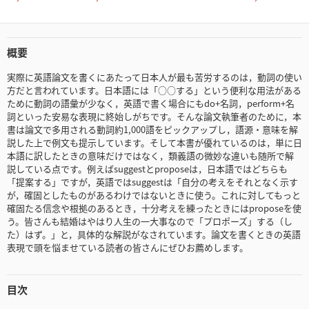
概要
実際に英語論文を書くにあたって日本人が最も苦労するのは，動詞の使い
方だと言われています。日本語には「○○する」という便利な用法がある
ために動詞の語彙が少なく，英語で書く場合にもdo+名詞，perform+名
詞といった安易な表現に終始しがちです。そんな論文執筆者のために，本
書は論文で多用される動詞約1,000語をピックアップし，語源・意味を解
説した上で例文も提示しています。そして本書が優れているのは，単に日
本語に訳したときの意味だけではなく，類義語の微妙な違いも随所で解
説している点です。例えばsuggestとproposeは，日本語ではどちらも
「提案する」ですが，英語ではsuggestは「自分の考えをそれとなく示す
が，確固としたものがあるわけではないときに使う。これに対してもっと
確固たる信念や根拠のあるとき，十分考えを練ったときにはproposeを使
う。皆さんも結婚はやはり人生の一大事なので「プロポーズ」する（し
た）はず。」と，具体的な解説がなされています。論文を書くときの英語
表現で頭を悩ませている読者の皆さんにぜひお薦めします。
目次