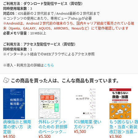
ご利用方法
ダウンロード型配信サービス（買切型）
同時使用端末数
3
対応OS
iOS最新の２世代前まで / Android最新の２世代前まで
※コンテンツの使用にあたり、専用ビューアisho.jpが必要
※Androidは、Android２世代前の端末のうち、国内キャリア経由で販売されている端
末（Xperia、GALAXY、AQUOS、ARROWS、Nexusなど）にて動作確認しています
必要メモリ容量
10 MB以上
ご利用方法
アクセス型配信サービス（買切型）
同時使用端末数
1
※インターネット経由でのWEBブラウザによるアクセス参照
※導入・利用方法の詳細は
こちら
この商品を買った人は、こんな商品も買っています。
病棟指示と頻用
外科レジデント
ICU頻用薬 使い
もう困らない 
薬の使い方 決
のための 肝胆膵
方のリアル
急・当直＜新装
定版
のベーシック...
¥5,500
改訂版＞当直...
¥4,950
¥5,500
¥3,960