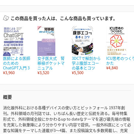
この商品を買った人は、こんな商品も買っています。
医師による医師
女子医大式 腎
3DCTで解剖から
ICU思考のつく
のための
移植ポケットマ
学ぶ腹部エコー
かた
ChatGPT入門 3
ニュアル
の基本とコツ
¥4,840
¥3,960
¥3,520
¥5,500
概要
消化器外科における各種デバイスの使い方とピットフォール 1937年創
刊。外科領域の月刊誌では、いちばん長い歴史と伝統を誇る。毎号特集
形式で、外科領域全般にかかわるup to dateなテーマを選び最先端の情報
を充実した執筆陣により分かりやすい内容で提供。一般外科医にとって必
要な知識をテーマした連載が3～4篇、また投稿論文も多数掲載し、充実