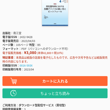
出版社
南江堂
電子版ISSN
2432-9428
電子版発売日
2023/04/03
ページ数
105ページ
判型
B5
フォーマット
PDF（パソコンへのダウンロード不可）
¥3,080
電子版販売価格：
(本体¥2,800＋税10％)
特記事項
本商品は紙版の誌面を電子化したものです。広告や次号予告などは紙版発売
時の内容になります。
印刷版ISSN
0016-593X
印刷版発行年月
2023/04
カートに入れる
ちょっと立ち読み
ご利用方法
ダウンロード型配信サービス（買切型）
同時使用端末数
3