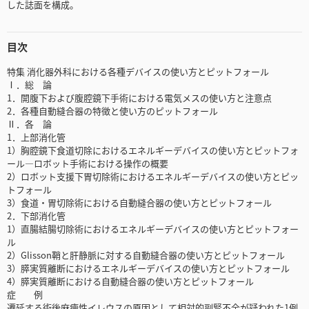
した誌面を構成。
目次
特集 消化器外科における各種デバイスの使い方とピットフォール
Ⅰ．総 論
1．開腹下および腹腔鏡下手術における電気メスの使い方と注意点
2．各種自動縫合器の特徴と使い方のピットフォール
Ⅱ．各 論
1．上部消化管
1）胸腔鏡下食道切除におけるエネルギーデバイスの使い方とピットフォ
ール―ロボット手術における操作の概要
2）ロボット支援下胃切除術におけるエネルギーデバイスの使い方とピッ
トフォール
3）食道・胃切除術における自動縫合器の使い方とピットフォール
2．下部消化管
1）直腸結腸切除術におけるエネルギーデバイスの使い方とピットフォー
ル
2）Glisson鞘と肝静脈に対する自動縫合器の使い方とピットフォール
3）膵実質離断におけるエネルギーデバイスの使い方とピットフォール
4）膵実質離断における自動縫合器の使い方とピットフォール
症 例
遷延する術後麻痺性イレウスの原因として相対的副腎不全が疑われた1例