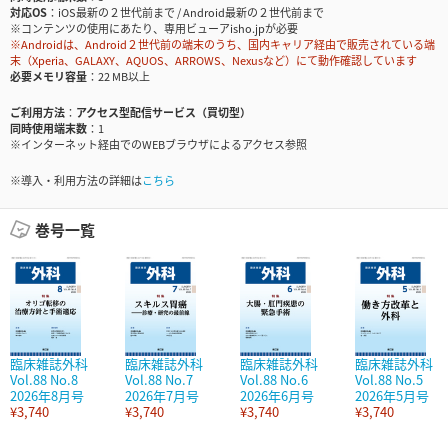
対応OS
iOS最新の２世代前まで / Android最新の２世代前まで
※コンテンツの使用にあたり、専用ビューアisho.jpが必要
※Androidは、Android２世代前の端末のうち、国内キャリア経由で販売されている端
末（Xperia、GALAXY、AQUOS、ARROWS、Nexusなど）にて動作確認しています
必要メモリ容量
22 MB以上
ご利用方法
アクセス型配信サービス（買切型）
同時使用端末数
1
※インターネット経由でのWEBブラウザによるアクセス参照
※導入・利用方法の詳細は
こちら
巻号一覧
臨床雑誌外科
臨床雑誌外科
臨床雑誌外科
臨床雑誌外科
Vol.88 No.8
Vol.88 No.7
Vol.88 No.6
Vol.88 No.5
2026年8月号
2026年7月号
2026年6月号
2026年5月号
¥3,740
¥3,740
¥3,740
¥3,740