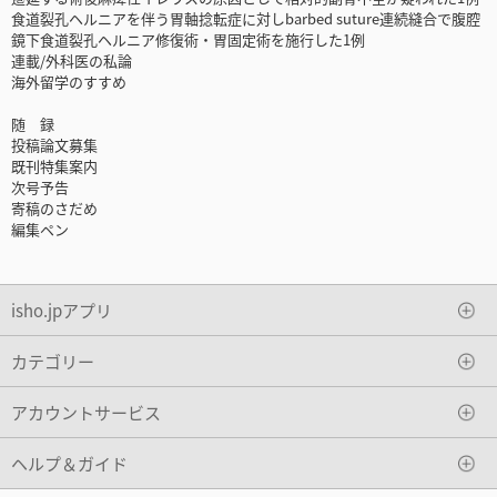
食道裂孔ヘルニアを伴う胃軸捻転症に対しbarbed suture連続縫合で腹腔
鏡下食道裂孔ヘルニア修復術・胃固定術を施行した1例
連載/外科医の私論
海外留学のすすめ
随 録
投稿論文募集
既刊特集案内
次号予告
寄稿のさだめ
編集ペン
isho.jpアプリ
カテゴリー
アカウントサービス
ヘルプ＆ガイド