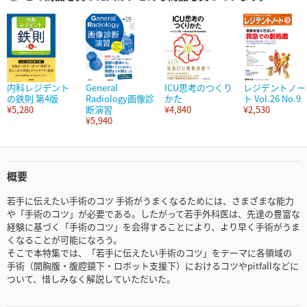
内科レジデント
General
ICU思考のつくり
レジデントノー
の鉄則 第4版
Radiology画像診
かた
ト Vol.26 No.9
¥5,280
断演習
¥4,840
¥2,530
¥5,940
概要
若手に伝えたい手術のコツ 手術がうまくなるためには、さまざまな能力
や「手術のコツ」が必要である。したがって若手外科医は、先達の豊富な
経験に基づく「手術のコツ」を会得することにより、より早く手術がうま
くなることが可能になろう。
そこで本特集では、「若手に伝えたい手術のコツ」をテーマに各領域の
手術（開胸腹・腹腔鏡下・ロボット支援下）におけるコツやpitfallなどに
ついて、惜しみなく解説していただいた。