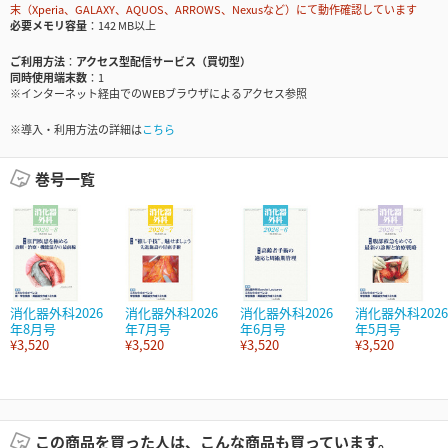
末（Xperia、GALAXY、AQUOS、ARROWS、Nexusなど）にて動作確認しています
必要メモリ容量
142 MB以上
ご利用方法
アクセス型配信サービス（買切型）
同時使用端末数
1
※インターネット経由でのWEBブラウザによるアクセス参照
※導入・利用方法の詳細は
こちら
巻号一覧
消化器外科2026
消化器外科2026
消化器外科2026
消化器外科2026
年8月号
年7月号
年6月号
年5月号
¥3,520
¥3,520
¥3,520
¥3,520
この商品を買った人は、こんな商品も買っています。