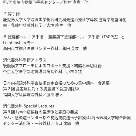
科/同病院内視鏡下手術センター／松村 直樹 他
７ 膵手術
鹿児島大学大学院医歯学総合研究科先進治療科学専攻 腫瘍学講座消化
器・乳腺甲状腺外科学／大塚 隆生 他
８ 鼠径部ヘルニア手術 ―腹腔鏡下鼠径部ヘルニア手術（TAPP法）と
Lichtenstein法―
島田市立総合医療センター外科／和田 英俊 他
消化器外科手術アトラス
後腹膜アプローチによるロボット支援下結腸右半切除術
帝京大学医学部附属溝口病院外科／小林 宏寿
日本内視鏡外科学会技術認定合格のための集中講座―食道編―
第２回 食道癌に対する胸腔鏡下食道切除術
福岡大学筑紫病院外科／渡部 雅人
消化器外科 Special Lectures
第９回 Lynch症候群の臨床像と診療の要点
がん・感染症センター都立駒込病院遺伝子診療科/埼玉医科大学総合医療
センター消化管・一般外科／山口 達郎 他