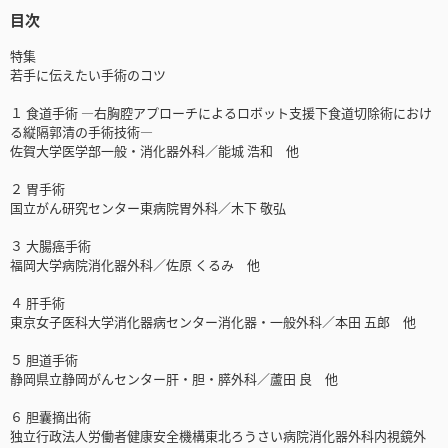
目次
特集
若手に伝えたい手術のコツ
１ 食道手術 ―右胸腔アプローチによるロボット支援下食道切除術におけ
る縦隔郭清の手術技術―
佐賀大学医学部一般・消化器外科／能城 浩和 他
２ 胃手術
国立がん研究センター東病院胃外科／木下 敬弘
３ 大腸癌手術
福岡大学病院消化器外科／佐原 くるみ 他
４ 肝手術
東京女子医科大学消化器病センター消化器・一般外科／本田 五郎 他
５ 胆道手術
静岡県立静岡がんセンター肝・胆・膵外科／蘆田 良 他
６ 胆囊摘出術
独立行政法人労働者健康安全機構東北ろうさい病院消化器外科内視鏡外