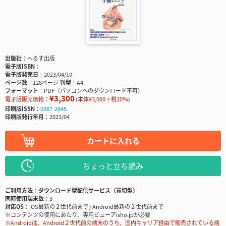
出版社
へるす出版
電子版ISBN
電子版発売日
2023/04/10
ページ数
128ページ
判型
A4
フォーマット
PDF（パソコンへのダウンロード不可）
¥3,300
電子版販売価格：
(本体¥3,000＋税10％)
印刷版ISSN
0387-2645
印刷版発行年月
2023/04
カートに入れる
ちょっと立ち読み
ご利用方法
ダウンロード型配信サービス（買切型）
同時使用端末数
3
対応OS
iOS最新の２世代前まで / Android最新の２世代前まで
※コンテンツの使用にあたり、専用ビューアisho.jpが必要
※Androidは、Android２世代前の端末のうち、国内キャリア経由で販売されている端