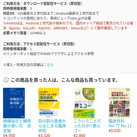
ご利用方法
ダウンロード型配信サービス（買切型）
同時使用端末数
3
対応OS
iOS最新の２世代前まで / Android最新の２世代前まで
※コンテンツの使用にあたり、専用ビューアisho.jpが必要
※Androidは、Android２世代前の端末のうち、国内キャリア経由で販売されている端
末（Xperia、GALAXY、AQUOS、ARROWS、Nexusなど）にて動作確認しています
必要メモリ容量
10 MB以上
ご利用方法
アクセス型配信サービス（買切型）
同時使用端末数
1
※インターネット経由でのWEBブラウザによるアクセス参照
※導入・利用方法の詳細は
こちら
この商品を買った人は、こんな商品も買っています。
病棟指示と頻用
目の前の患者か
こういうことだ
臨床外科
薬の使い方 決
らはじまる臨床
ったのか!! 肺エ
Vol.77 No.11
定版
研究
コー
¥9,020
¥4,950
¥3,520
¥2,860