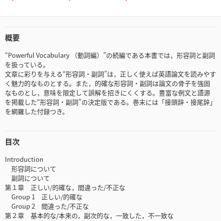
概要
“Powerful Vocabulary （動詞編）”の続編である本書では，形容詞と副詞
を扱っている。
文章に彩りを与える“形容詞・副詞”は，正しく使えば英語論文を読みやす
く魅力的なものとする。また，的確な形容詞・副詞は論文の骨子を強固
なものとし，意味を限定して誤解を招きにくくする。豊富な例文と語源
を掲載した“形容詞・副詞”の決定版である。巻末には「接頭辞・接尾辞」
を網羅した付録つき。
目次
Introduction
形容詞について
副詞について
第１章 正しい/的確な，間違った/不正な
Group 1 正しい/的確な
Group 2 間違った/不正な
第２章 基本的な/本来の，副次的な，一致した，不一致な