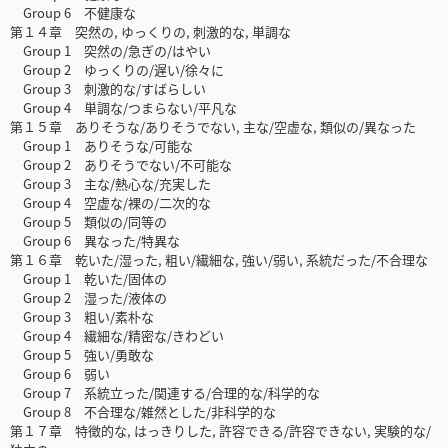
Group 6 不健康な
第１４章 突然の, ゆっくりの, 刺激的な, 単調な
Group 1 突然の/急ぎの/はやい
Group 2 ゆっくりの/遅い/徐々に
Group 3 刺激的な/すばらしい
Group 4 単調な/つまらない/平凡な
第１５章 ありそうな/ありそうでない, 主な/空虚な, 類似の/異なった
Group 1 ありそうな/可能な
Group 2 ありそうでない/不可能な
Group 3 主な/熱心な/充実した
Group 4 空虚な/裸の/二次的な
Group 5 類似の/同等の
Group 6 異なった/特異な
第１６章 乾いた/湿った, 粗い/繊細な, 強い/弱い, 系統だった/不合理な
Group 1 乾いた/固体の
Group 2 湿った/液体の
Group 3 粗い/素朴な
Group 4 繊細な/精密な/きわどい
Group 5 強い/勇敢な
Group 6 弱い
Group 7 系統立った/関連する/合理的な/科学的な
Group 8 不合理な/雑然とした/非科学的な
第１７章 特徴的な, はっきりした, 許容できる/許容できない, 実験的な/