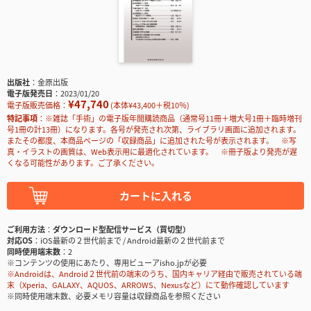
出版社
金原出版
電子版発売日
2023/01/20
¥47,740
電子版販売価格：
(本体¥43,400＋税10％)
特記事項
※雑誌「手術」の電子版年間購読商品（通常号11冊＋増大号1冊＋臨時増刊
号1冊の計13冊）になります。各号が発売され次第、ライブラリ画面に追加されます。
またその都度、本商品ページの「収録商品」に追加された号が表示されます。 ※写
真・イラストの画質は、Web表示用に最適化されています。 ※冊子版より発売が遅
くなる可能性があります。ご了承ください。
カートに入れる
ご利用方法
ダウンロード型配信サービス（買切型）
対応OS
iOS最新の２世代前まで / Android最新の２世代前まで
同時使用端末数
2
※コンテンツの使用にあたり、専用ビューアisho.jpが必要
※Androidは、Android２世代前の端末のうち、国内キャリア経由で販売されている端
末（Xperia、GALAXY、AQUOS、ARROWS、Nexusなど）にて動作確認しています
※同時使用端末数、必要メモリ容量は収録商品を参照ください