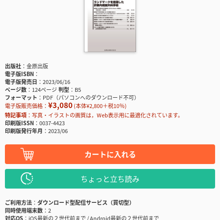
出版社
金原出版
電子版ISBN
電子版発売日
2023/06/16
ページ数
124ページ
判型
B5
フォーマット
PDF（パソコンへのダウンロード不可）
¥3,080
電子版販売価格：
(本体¥2,800＋税10％)
特記事項
写真・イラストの画質は，Web表示用に最適化されています。
印刷版ISSN
0037-4423
印刷版発行年月
2023/06
カートに入れる
ちょっと立ち読み
ご利用方法
ダウンロード型配信サービス（買切型）
同時使用端末数
2
対応OS
iOS最新の２世代前まで / Android最新の２世代前まで