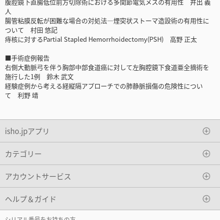
腹腔鏡下直腸低位前方切除術における多関節電気メスの有用性 井出 義
人
腸管粘膜反転が困難な場合の対処法―煙突状ストーマ造設術の有用性に
ついて 村田 悠記
痔核に対するPartial Stapled Hemorrhoidectomy(PSH) 高野 正太
■手術症例報告
右側大動脈弓を伴う胸部中部食道癌に対して左胸腔鏡下食道亜全摘術を
施行した1例 鈴木 武文
経験症例から考える経縦隔アプローチでの肺静脈損傷の危険性につい
て 利野 靖
isho.jpアプリ
カテゴリー
アカウントサービス
ヘルプ＆ガイド
シリアル番号をお持ちの方