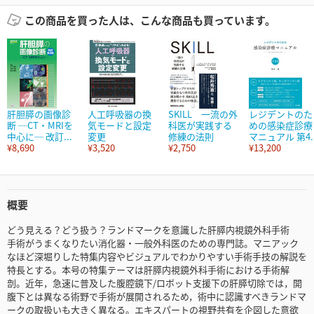
この商品を買った人は、こんな商品も買っています。
肝胆膵の画像診
人工呼吸器の換
SKILL 一流の外
レジデントのた
断 ─CT・MRIを
気モードと設定
科医が実践する
めの感染症診療
中心に─ 改訂...
変更
修練の法則
マニュアル 第4..
¥8,690
¥3,520
¥2,750
¥13,200
概要
どう見える？どう扱う？ランドマークを意識した肝膵内視鏡外科手術
手術がうまくなりたい消化器・一般外科医のための専門誌。マニアック
なほど深堀りした特集内容やビジュアルでわかりやすい手術手技の解説を
特長とする。本号の特集テーマは肝膵内視鏡外科手術における手術解
剖。近年，急速に普及した腹腔鏡下/ロボット支援下の肝膵切除では，開
腹下とは異なる術野で手術が展開されるため，術中に認識すべきランドマ
ークの取扱いも大きく異なる。エキスパートの視野共有を企図した意欲