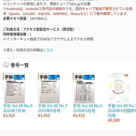
※コンテンツの使用にあたり、専用ビューアisho.jpが必要
※Androidは、Android２世代前の端末のうち、国内キャリア経由で販売されている端
末（Xperia、GALAXY、AQUOS、ARROWS、Nexusなど）にて動作確認しています
必要メモリ容量
190 MB以上
ご利用方法
アクセス型配信サービス（買切型）
同時使用端末数
1
※インターネット経由でのWEBブラウザによるアクセス参照
※導入・利用方法の詳細は
こちら
巻号一覧
手術 Vol.80 No.8
手術 Vol.80 No.7
手術 Vol.80 No.6
手術 Vol.80 No.
2026年7月号
2026年6月号
2026年5月号
2026年4月臨時
¥3,410
¥3,410
¥3,410
刊号
¥9,900