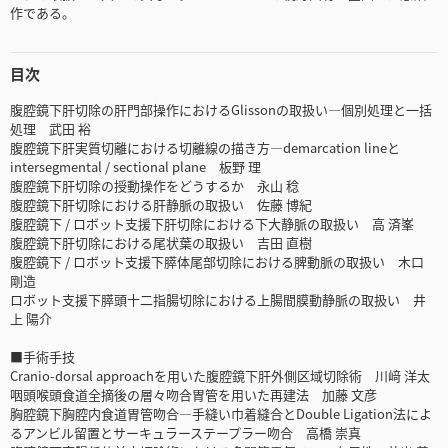
作である。
目次
腹腔鏡下肝切除の肝門部操作におけるGlissonの取扱い―個別処理と一括
処理 武田 裕
腹腔鏡下肝実質切離における切離線の描き方―demarcation lineと
intersegmental / sectional plane 板野 理
腹腔鏡下肝切除の授動操作をどうするか 永山 稔
腹腔鏡下肝切除における肝静脈の取扱い 佐藤 博紀
腹腔鏡下 / ロボット支援下肝切除における下大静脈の取扱い 高 済峯
腹腔鏡下肝切除における尾状葉の取扱い 吉田 直樹
腹腔鏡下 / ロボット支援下膵体尾部切除における脾動脈の取扱い 木口
剛造
ロボット支援下膵頭十二指腸切除における上腸間膜動静脈の取扱い 井
上 陽介
■手術手技
Cranio-dorsal approachを用いた腹腔鏡下肝外側区域切除術 川﨑 洋太
咽頭喉頭食道全摘後の層々吻合胃管を用いた再建法 加藤 文彦
胸腔鏡下胸腔内食道胃管吻合―手縫い巾着縫合とDouble Ligation法によ
るアンビル留置とサーキュラーステープラー吻合 高橋 崇真