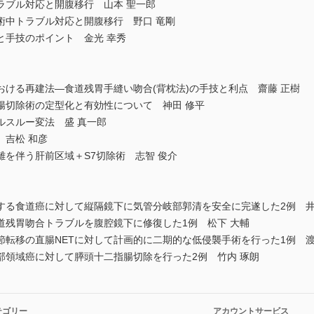
ラブル対応と開腹移行 山本 聖一郎
術中トラブル対応と開腹移行 野口 竜剛
と手技のポイント 金光 幸秀
ける再建法―食道残胃手縫い吻合(背枕法)の手技と利点 齋藤 正樹
腸切除術の定型化と有効性について 神田 修平
ルスルー変法 盛 真一郎
 吉松 和彦
を伴う肝前区域＋S7切除術 志智 俊介
有する食道癌に対して縦隔鏡下に気管分岐部郭清を安全に完遂した2例 井
道残胃吻合トラブルを腹腔鏡下に修復した1例 松下 大輔
転移の直腸NETに対して計画的に二期的な低侵襲手術を行った1例 渡
部領域癌に対して膵頭十二指腸切除を行った2例 竹内 琢朗
テゴリー
アカウントサービス