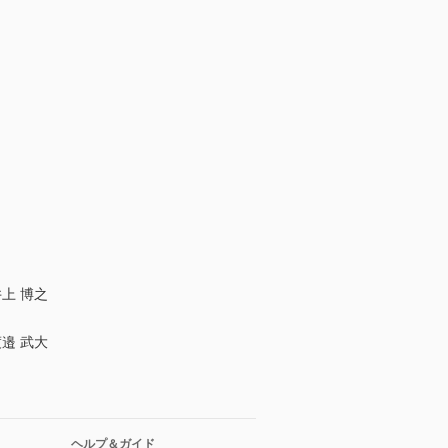
上 博之
邉 武大
ヘルプ＆ガイド