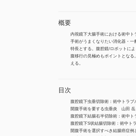
概要
内視鏡下大腸手術における術中ト
手術がうまくなりたい消化器・一
特長とする。腹腔鏡/ロボットに
腹移行の見極めもポイントとなる
える。
目次
腹腔鏡下虫垂切除術：術中トラブ
開腹手術を要する虫垂炎 山田 岳
腹腔鏡下結腸右半切除術：術中ト
腹腔鏡下S状結腸切除術：術中ト
開腹手術を選択すべき結腸癌症例