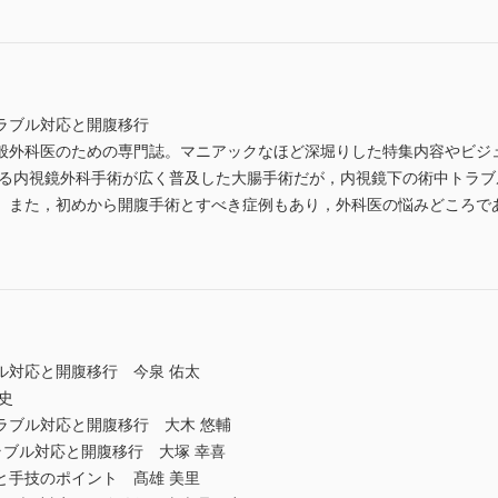
ラブル対応と開腹移行
般外科医のための専門誌。マニアックなほど深堀りした特集内容やビジ
よる内視鏡外科手術が広く普及した大腸手術だが，内視鏡下の術中トラ
。また，初めから開腹手術とすべき症例もあり，外科医の悩みどころで
ル対応と開腹移行 今泉 佑太
史
ラブル対応と開腹移行 大木 悠輔
ラブル対応と開腹移行 大塚 幸喜
と手技のポイント 髙雄 美里