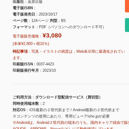
出版社
金原出版
電子版ISBN
電子版発売日
2023/10/17
ページ数
124ページ
判型
B5
フォーマット
PDF（パソコンへのダウンロード不可）
¥3,080
電子版販売価格：
(本体¥2,800＋税10％)
特記事項
写真・イラストの画質は，Web表示用に最適化されてい
ます。
印刷版ISSN
0037-4423
印刷版発行年月
2023/10
ご利用方法
ダウンロード型配信サービス（買切型）
同時使用端末数
2
対応OS
iOS最新の２世代前まで / Android最新の２世代前まで
※コンテンツの使用にあたり、専用ビューアisho.jpが必要
※Androidは、Android２世代前の端末のうち、国内キャリア経由で販
AQUOS、ARROWS、Nexusなど）にて動作確認しています