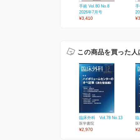
手術 Vol.80 No.8
手術
2026年7月号
2
¥3,410
¥3
この商品を買った人
臨床外科 Vol.78 No.13
臨
医学書院
医
¥2,970
¥2