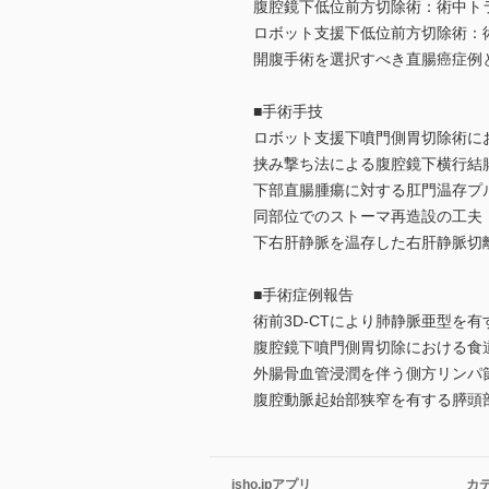
腹腔鏡下低位前方切除術：術中ト
ロボット支援下低位前方切除術：
開腹手術を選択すべき直腸癌症例
■手術手技
ロボット支援下噴門側胃切除術にお
挟み撃ち法による腹腔鏡下横行結
下部直腸腫瘍に対する肛門温存プ
同部位でのストーマ再造設の工夫
下右肝静脈を温存した右肝静脈切離
■手術症例報告
術前3D-CTにより肺静脈亜型を
腹腔鏡下噴門側胃切除における食
外腸骨血管浸潤を伴う側方リンパ節
腹腔動脈起始部狭窄を有する膵頭
isho.jpアプリ
カ