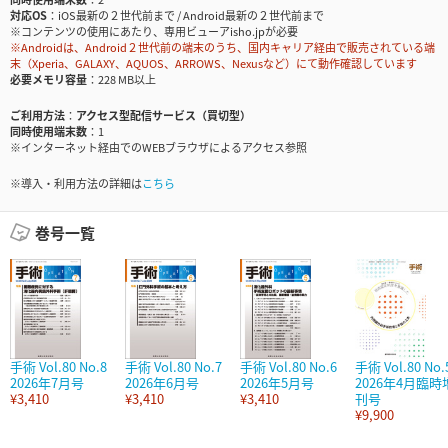
対応OS
iOS最新の２世代前まで / Android最新の２世代前まで
※コンテンツの使用にあたり、専用ビューアisho.jpが必要
※Androidは、Android２世代前の端末のうち、国内キャリア経由で販売されている端
末（Xperia、GALAXY、AQUOS、ARROWS、Nexusなど）にて動作確認しています
必要メモリ容量
228 MB以上
ご利用方法
アクセス型配信サービス（買切型）
同時使用端末数
1
※インターネット経由でのWEBブラウザによるアクセス参照
※導入・利用方法の詳細は
こちら
巻号一覧
手術 Vol.80 No.8
手術 Vol.80 No.7
手術 Vol.80 No.6
手術 Vol.80 No.
2026年7月号
2026年6月号
2026年5月号
2026年4月臨時
¥3,410
¥3,410
¥3,410
刊号
¥9,900