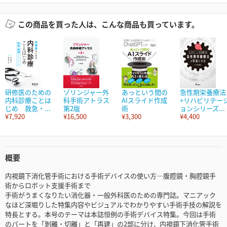
この商品を買った人は、こんな商品も買っています。
研修医のための
ゾリンジャー外
あっという間の
急性期栄養療法
内科診療ことは
科手術アトラス
AIスライド作成
+リハビリテー
じめ 救急・...
第2版
術
ョンシリーズ...
¥7,920
¥16,500
¥3,300
¥4,400
概要
内視鏡下消化管手術における手術デバイスの使い方―腹腔鏡・胸腔鏡手
術からロボット支援手術まで
手術がうまくなりたい消化器・一般外科医のための専門誌。マニアック
なほど深堀りした特集内容やビジュアルでわかりやすい手術手技の解説を
特長とする。本号のテーマは本誌恒例の手術デバイス特集。今回は手術
のパートを「剝離・切離」と「再建」の2部に分け，内視鏡下消化管手術