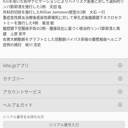
ICGを用いた術中ナビゲーションによりハイリスク患者に対して選択的リ
ンパ節郭清を施行した1例 天田 塩
外科的切除を施行したKillian Jamieson憩室の1例 大石 一行
重症急性膵炎治療後感染性膵壊死に対して単孔式後腹膜鏡下ネクロセク
トミーを施行した4例 菊池 聡
腹腔鏡下空腸癌手術の2例―腫瘍局在に基づく根治的リンパ節郭清と再
建 上原 崇平
右胃大網動脈をグラフトとした冠動脈バイパス術後の腹壁瘢痕ヘルニア
症例の検討 蛭川 浩史
isho.jpアプリ
カテゴリー
アカウントサービス
ヘルプ＆ガイド
シリアル番号をお持ちの方
シリアル番号入力