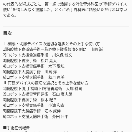
の代表的な術式ごとに，第一線で活躍する消化管外科医の“手術デバイス
使い”を惜しみなく披露した。とくに若手外科医に精読いただければ幸い
である。
目次
Ⅰ.剝離・切離デバイスの適切な選択とその上手な使い方
1)胸腔鏡下食道癌手術―胸腔鏡下縦隔郭清を例に 山﨑 誠
2)ロボット支援食道癌手術 川久保 博文
3)腹腔鏡下胃癌手術 松井 亮太
4)ロボット支援胃癌手術 木下 敬弘
5)腹腔鏡下大腸癌手術 川島 淳
6)ロボット支援大腸手術 秋月 恵美
Ⅱ.再建デバイスの適切な選択とその上手な使い方
1)腹腔鏡下(用手補助下)胃管再建術 大塚 耕司
2)ロボット支援胃管再建術 石山 廣志朗
3)腹腔鏡下胃癌手術 稲木 紀幸
4)ロボット支援胃癌手術 小濵 和貴
5)腹腔鏡下大腸癌手術 江本 成伸
6)ロボット支援大腸癌手術 芥田 壮平
■手術症例報告