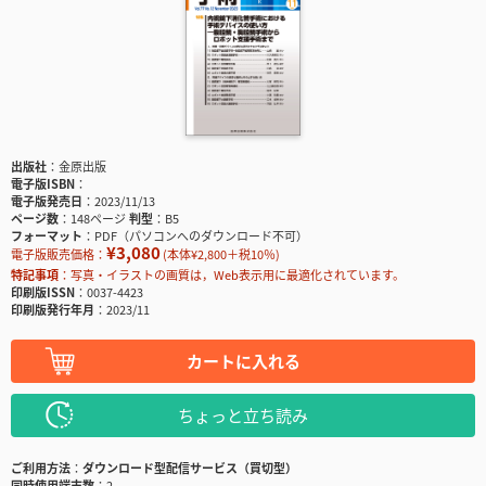
出版社
金原出版
電子版ISBN
電子版発売日
2023/11/13
ページ数
148ページ
判型
B5
フォーマット
PDF（パソコンへのダウンロード不可）
¥3,080
電子版販売価格：
(本体¥2,800＋税10％)
特記事項
写真・イラストの画質は，Web表示用に最適化されています。
印刷版ISSN
0037-4423
印刷版発行年月
2023/11
カートに入れる
ちょっと立ち読み
ご利用方法
ダウンロード型配信サービス（買切型）
同時使用端末数
2