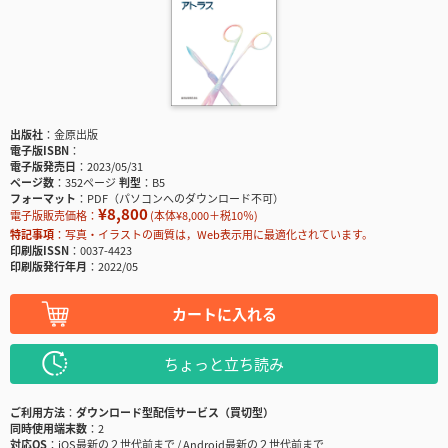
出版社
金原出版
電子版ISBN
電子版発売日
2023/05/31
ページ数
352ページ
判型
B5
フォーマット
PDF（パソコンへのダウンロード不可）
¥8,800
電子版販売価格：
(本体¥8,000＋税10％)
特記事項
写真・イラストの画質は，Web表示用に最適化されています。
印刷版ISSN
0037-4423
印刷版発行年月
2022/05
カートに入れる
ちょっと立ち読み
ご利用方法
ダウンロード型配信サービス（買切型）
同時使用端末数
2
対応OS
iOS最新の２世代前まで / Android最新の２世代前まで