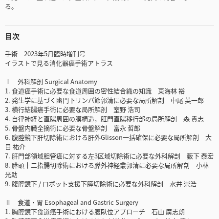
る。
目次
手術 2023年5月臨時増刊号
イラストで見る消化器癌手術アトラス
Ⅰ 外科解剖 Surgical Anatomy
1. 食道癌手術に必要な食道周囲の密性結合織の知識 東海林 裕
2. 発生学に基づく幽門下リンパ節郭清に必要な局所解剖 中尾 英一郎
3. 横行結腸癌手術に必要な局所解剖 室野 浩司
4. 自律神経と直腸周囲の膜構造，肛門直腸移行部の局所解剖 森 貴志
5. 骨盤内臓全摘術に必要な骨盤解剖 富永 哲郎
6. 腹腔鏡下肝切除術における肝外Glisson一括確保に必要な局所解剖 大
目 祐介
7. 肝門部領域胆管癌に対する左3区域切除術に必要な外科解剖 藪下 泰宏
8. 膵頭十二指腸切除術における膵外神経叢郭清に必要な局所解剖 小林
光助
9. 腹腔鏡下 / ロボット支援下膵切除術に必要な外科解剖 水井 崇浩
Ⅱ 食道・胃 Esophageal and Gastric Surgery
1. 胸腔鏡下食道癌手術における腹臥位アプローチ 石山 廣志朗