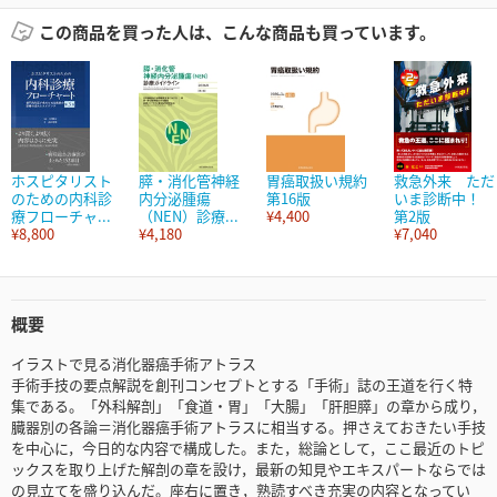
この商品を買った人は、こんな商品も買っています。
ホスピタリスト
膵・消化管神経
胃癌取扱い規約
救急外来 ただ
のための内科診
内分泌腫瘍
第16版
いま診断中！
療フローチャ...
（NEN）診療...
¥4,400
第2版
¥8,800
¥4,180
¥7,040
概要
イラストで見る消化器癌手術アトラス
手術手技の要点解説を創刊コンセプトとする「手術」誌の王道を行く特
集である。「外科解剖」「食道・胃」「大腸」「肝胆膵」の章から成り，
臓器別の各論＝消化器癌手術アトラスに相当する。押さえておきたい手技
を中心に，今日的な内容で構成した。また，総論として，ここ最近のトピ
ックスを取り上げた解剖の章を設け，最新の知見やエキスパートならでは
の見立てを盛り込んだ。座右に置き，熟読すべき充実の内容となってい