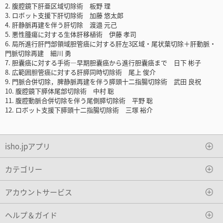
2. 腹腔鏡下肝亜区域切除術 板野 理
3. ロボット支援下肝切除術 加藤 悠太郎
4. 肝静脈再建を伴う肝切除 渡邉 元己
5. 悪性腫瘍に対する生体肝移植術 伊藤 孝司
6. 局所進行肝門部領域胆管癌に対する肝左3区域・尾状葉切除＋肝動脈・
門脈切除再建 細川 勇
7. 胆囊癌に対する手術―早期胆囊癌から進行胆囊癌まで 日下 彬子
8. 広範囲胆管癌に対する肝膵同時切除術 尾上 俊介
9. 門脈合併切除，脾静脈再建を伴う膵頭十二指腸切除術 武田 良祝
10. 腹腔鏡下膵体尾部切除術 中村 聡
11. 腹腔動脈合併切除を伴う尾側膵切除術 平野 聡
12. ロボット支援下膵頭十二指腸切除術 三塚 裕介
isho.jpアプリ
カテゴリー
アカウントサービス
ヘルプ＆ガイド