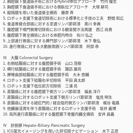
2. 胸腔鏡下食道癌手術におけるHybrid体位アプローチ 竹内 優志
3. 胸腔鏡下食道癌手術における側臥位アプローチ 大塚 耕司
4. 縦隔鏡を用いた食道亜全摘術 藤原 斉
5. ロボット支援下食道切除術における標準化と手技の工夫 野間 和広
6. 食道胃接合部癌に対する至適リンパ節郭清 黒川 幸典
7. 腹腔鏡下噴門側胃切除術における観音開き法再建 西江 尚貴
8. 腹腔鏡下胃全摘術における体腔内吻合 佐川 弘之
9. 上部進行胃癌に対する脾門部リンパ節郭清 木下 敬弘
10. 進行胃癌に対する大動脈周囲リンパ節郭清 阿部 恭
Ⅲ 大腸 Colorectal Surgery
1. 右側結腸癌に対する腹腔鏡手術 山口 茂樹
2. 横行結腸癌に対する腹腔鏡手術 諏訪 雄亮
3. 脾彎曲部結腸癌に対する腹腔鏡手術 大木 悠輔
4. ロボット支援下結腸右半切除術 平田 真太郎
5. ロボット支援下低位前方切除術 三浦 亮
6. 直腸癌に対する腹腔鏡下側方リンパ節郭清 福長 洋介
7. 直腸癌に対するロボット支援下側方リンパ節郭清 塩見 明生
8. 直腸癌に対する経肛門的 / 経会陰的側方リンパ節郭清 梶谷 竜路
9. 他臓器浸潤を伴う直腸癌に対するロボット支援手術 坂井 義博
10. 局所進行直腸癌に対する腹腔鏡下骨盤内臓全摘術 安井 昌義
Ⅳ 肝胆膵 Hepato-Biliary-Pancreatic Surgery
1. ICG蛍光イメージングを用いた肝切除ナビゲーション 木下 正彦