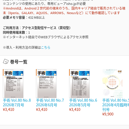
※コンテンツの使用にあたり、専用ビューアisho.jpが必要
※Androidは、Android２世代前の端末のうち、国内キャリア経由で販売されている端
末（Xperia、GALAXY、AQUOS、ARROWS、Nexusなど）にて動作確認しています
必要メモリ容量
432 MB以上
ご利用方法
アクセス型配信サービス（買切型）
同時使用端末数
1
※インターネット経由でのWEBブラウザによるアクセス参照
※導入・利用方法の詳細は
こちら
巻号一覧
手術 Vol.80 No.8
手術 Vol.80 No.7
手術 Vol.80 No.6
手術 Vol.80 No.
2026年7月号
2026年6月号
2026年5月号
2026年4月臨時
¥3,410
¥3,410
¥3,410
刊号
¥9,900