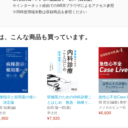
※インターネット経由でのWEBブラウザによるアクセス参照
※同時使用端末数は収録商品を参照ください
は、こんな商品も買っています。
棟指示と頻用薬の使い
研修医のための内科診療こ
急性心不全Case Li
 決定版
とはじめ 救急・病棟リ...
朔 啓太(編集) 奥村
メジカルビュー社
原 知康(編)
杉田 陽一郎(著)
¥6,600
土社
羊土社
,950
¥7,920