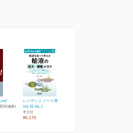
ve!
レジデントノート増刊
 貴裕(編集)
Vol.26 No.2
羊土社
¥5,170