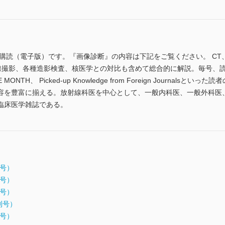
間購読（電子版）です。『画像診断』の内容は下記をご覧ください。 CT
線撮影、各種造影検査、核医学との対比も含めて総合的に解説。毎号、
F THE MONTH、 Picked-up Knowledge from Foreign Jour
容を豊富に揃える。放射線科医を中心として、一般内科医、一般外科医
臨床医学雑誌である。
月号）
月号）
月号）
増刊号）
月号）