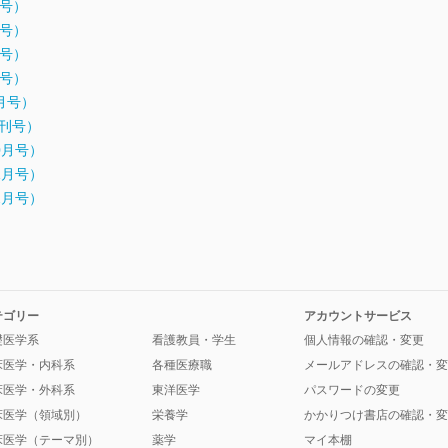
月号）
月号）
月号）
月号）
9月号）
年増刊号）
10月号）
11月号）
12月号）
テゴリー
アカウントサービス
礎医学系
看護教員・学生
個人情報の確認・変更
床医学・内科系
各種医療職
メールアドレスの確認・変
床医学・外科系
東洋医学
パスワードの変更
床医学（領域別）
栄養学
かかりつけ書店の確認・変
床医学（テーマ別）
薬学
マイ本棚