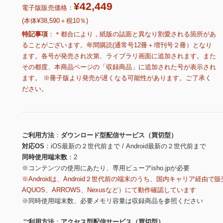
¥42,449
電子版販売価格：
(本体¥38,590＋税10％)
特記事項
＊都合により，紙版の誌面と異なり割愛される箇所があ
ることがございます。年間購読(通常号12冊＋増刊号２冊）となり
ます。各号が発売され次第、ライブラリ画面に追加されます。また
その都度、本商品ページの「収録商品」に追加された号が表示され
ます。 ※冊子版より発売が遅くなる可能性があります。ご了承く
ださい。
ご利用方法
ダウンロード型配信サービス（買切型）
対応OS
iOS最新の２世代前まで / Android最新の２世代前まで
同時使用端末数
2
※コンテンツの使用にあたり、専用ビューアisho.jpが必要
※Androidは、Android２世代前の端末のうち、国内キャリア経由で販
AQUOS、ARROWS、Nexusなど）にて動作確認しています
※同時使用端末数、必要メモリ容量は収録商品を参照ください
ご利用方法
アクセス型配信サービス（買切型）