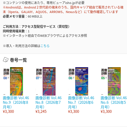
※コンテンツの使用にあたり、専用ビューアisho.jpが必要
※Androidは、Android２世代前の端末のうち、国内キャリア経由で販売されている端
末（Xperia、GALAXY、AQUOS、ARROWS、Nexusなど）にて動作確認しています
必要メモリ容量
60 MB以上
ご利用方法
アクセス型配信サービス（買切型）
同時使用端末数
1
※インターネット経由でのWEBブラウザによるアクセス参照
※導入・利用方法の詳細は
こちら
巻号一覧
画像診断 Vol.46
画像診断 Vol.46
画像診断 Vol.46
画像診断 Vol.46
No.9（2026年8
No.8（2026年7
No.7（2026年6
No.6（2026年5
月号）
月号）
月号）
月号）
¥3,300
¥3,245
¥3,300
¥3,300