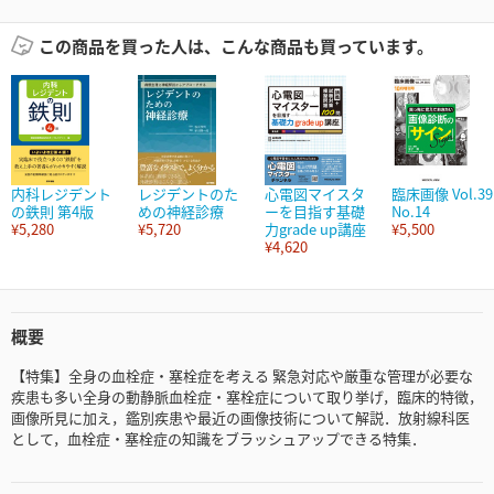
この商品を買った人は、こんな商品も買っています。
内科レジデント
レジデントのた
心電図マイスタ
臨床画像 Vol.39
の鉄則 第4版
めの神経診療
ーを目指す基礎
No.14
¥5,280
¥5,720
力grade up講座
¥5,500
¥4,620
概要
【特集】全身の血栓症・塞栓症を考える 緊急対応や厳重な管理が必要な
疾患も多い全身の動静脈血栓症・塞栓症について取り挙げ，臨床的特徴，
画像所見に加え，鑑別疾患や最近の画像技術について解説．放射線科医
として，血栓症・塞栓症の知識をブラッシュアップできる特集．