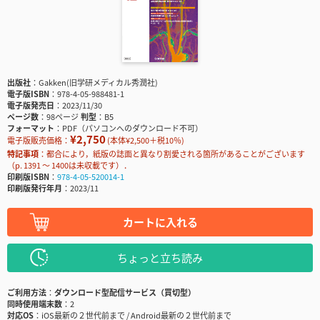
出版社
Gakken(旧学研メディカル秀潤社)
電子版ISBN
978-4-05-988481-1
電子版発売日
2023/11/30
ページ数
98ページ
判型
B5
フォーマット
PDF（パソコンへのダウンロード不可）
¥2,750
電子版販売価格：
(本体¥2,500＋税10％)
特記事項
都合により，紙版の誌面と異なり割愛される箇所があることがございます
（p. 1391 ～ 1400は未収載です）．
印刷版ISBN
978-4-05-520014-1
印刷版発行年月
2023/11
カートに入れる
ちょっと立ち読み
ご利用方法
ダウンロード型配信サービス（買切型）
同時使用端末数
2
対応OS
iOS最新の２世代前まで / Android最新の２世代前まで