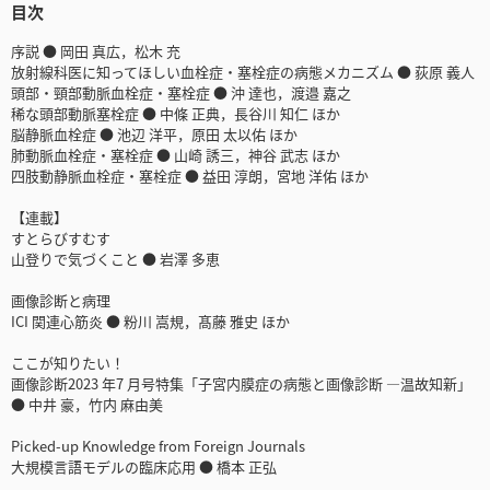
目次
序説 ● 岡田 真広，松木 充
放射線科医に知ってほしい血栓症・塞栓症の病態メカニズム ● 荻原 義人
頭部・頸部動脈血栓症・塞栓症 ● 沖 達也，渡邉 嘉之
稀な頭部動脈塞栓症 ● 中條 正典，長谷川 知仁 ほか
脳静脈血栓症 ● 池辺 洋平，原田 太以佑 ほか
肺動脈血栓症・塞栓症 ● 山崎 誘三，神谷 武志 ほか
四肢動静脈血栓症・塞栓症 ● 益田 淳朗，宮地 洋佑 ほか
【連載】
すとらびすむす
山登りで気づくこと ● 岩澤 多恵
画像診断と病理
ICI 関連心筋炎 ● 粉川 嵩規，髙藤 雅史 ほか
ここが知りたい！
画像診断2023 年7 月号特集「子宮内膜症の病態と画像診断 ―温故知新」
● 中井 豪，竹内 麻由美
Picked-up Knowledge from Foreign Journals
大規模言語モデルの臨床応用 ● 橋本 正弘