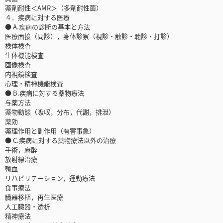
薬剤耐性＜AMR＞（多剤耐性菌）
４．疾病に対する医療
● A.疾病の診断の基本と方法
医療面接（問診），身体診察（視診・触診・聴診・打診）
検体検査
生体機能検査
画像検査
内視鏡検査
心理・精神機能検査
● B.疾病に対する薬物療法
与薬方法
薬物動態（吸収，分布，代謝，排泄）
薬効
薬理作用と副作用（有害事象）
● C.疾病に対する薬物療法以外の治療
手術，麻酔
放射線治療
輸血
リハビリテーション，運動療法
食事療法
臓器移植，再生医療
人工臓器・透析
精神療法