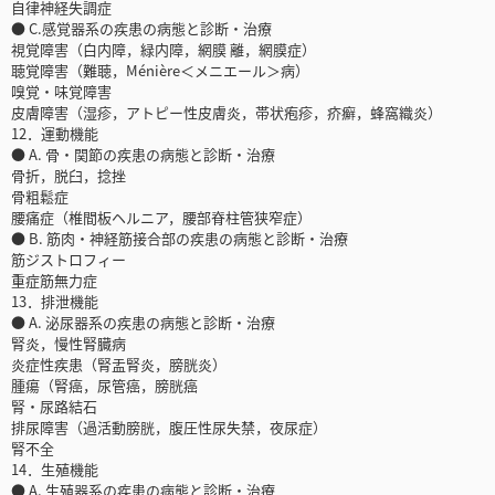
自律神経失調症
● C.感覚器系の疾患の病態と診断・治療
視覚障害（白内障，緑内障，網膜 離，網膜症）
聴覚障害（難聴，Ménière＜メニエール＞病）
嗅覚・味覚障害
皮膚障害（湿疹，アトピー性皮膚炎，帯状疱疹，疥癬，蜂窩織炎）
12．運動機能
● A. 骨・関節の疾患の病態と診断・治療
骨折，脱臼，捻挫
骨粗鬆症
腰痛症（椎間板ヘルニア，腰部脊柱管狭窄症）
● B. 筋肉・神経筋接合部の疾患の病態と診断・治療
筋ジストロフィー
重症筋無力症
13．排泄機能
● A. 泌尿器系の疾患の病態と診断・治療
腎炎，慢性腎臓病
炎症性疾患（腎盂腎炎，膀胱炎）
腫瘍（腎癌，尿管癌，膀胱癌
腎・尿路結石
排尿障害（過活動膀胱，腹圧性尿失禁，夜尿症）
腎不全
14．生殖機能
● A. 生殖器系の疾患の病態と診断・治療