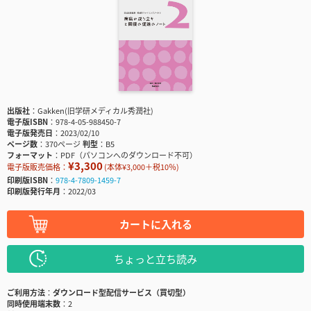
出版社
Gakken(旧学研メディカル秀潤社)
電子版ISBN
978-4-05-988450-7
電子版発売日
2023/02/10
ページ数
370ページ
判型
B5
フォーマット
PDF（パソコンへのダウンロード不可）
¥3,300
電子版販売価格：
(本体¥3,000＋税10％)
印刷版ISBN
978-4-7809-1459-7
印刷版発行年月
2022/03
カートに入れる
ちょっと立ち読み
ご利用方法
ダウンロード型配信サービス（買切型）
同時使用端末数
2