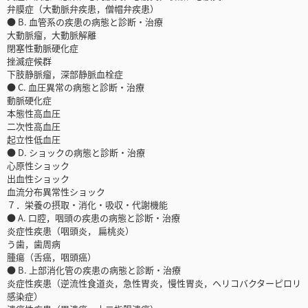
弁膜症（大動脈弁疾患，僧帽弁疾患）
● B. 血管系の疾患の病態と診断・治療
大動脈瘤，大動脈解離
閉塞性動脈硬化症
挫滅症候群
下肢静脈瘤，深部静脈血栓症
● C. 血圧異常の病態と診断・治療
動脈硬化症
本態性高血圧
二次性高血圧
起立性低血圧
● D. ショックの病態と診断・治療
心原性ショック
出血性ショック
血流分布異常性ショック
７．栄養の摂取・消化・吸収・代謝機能
● A. 口腔，咽頭の疾患の病態と診断・治療
炎症性疾患（咽頭炎， 扁桃炎）
う歯，歯周病
腫瘍（舌癌，咽頭癌）
● B. 上部消化管の疾患の病態と診断・治療
炎症性疾患（逆流性食道炎，急性胃炎，慢性胃炎，ヘリコバクターピロリ
感染症）