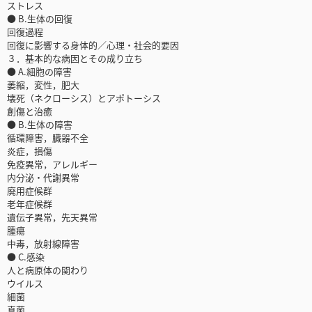
ストレス
● B.生体の回復
回復過程
回復に影響する身体的／心理・社会的要因
３．基本的な病因とその成り立ち
● A.細胞の障害
萎縮，変性，肥大
壊死（ネクローシス）とアポトーシス
創傷と治癒
● B.生体の障害
循環障害，臓器不全
炎症，損傷
免疫異常，アレルギー
内分泌・代謝異常
廃用症候群
老年症候群
遺伝子異常，先天異常
腫瘍
中毒，放射線障害
● C.感染
人と病原体の関わり
ウイルス
細菌
真菌