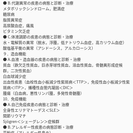
● B.代謝異常の疾患の病態と診断・治療
メタボリックシンドローム，肥満症
糖尿病
脂質異常症
高尿酸血症，痛風
ビタミン欠乏症
● C.体液調節の疾患の病態と診断・治療
水・電解質の異常（脱水，浮腫，低ナトリウム血症，高カリウム血症）
酸塩基平衡の異常（アシドーシス，アルカローシス）
９．造血機能
● A.血液・造血器の疾患の病態と診断・治療
貧血（鉄欠乏性貧血，巨赤芽球性貧血，溶血性貧血，骨髄異形成症候
群，二次性貧血）
白血球減少症
出血性疾患（血栓性血小板減少性紫斑病＜TTP＞，免疫性血小板減少性紫
斑病＜ITP＞，播種性血管内凝固＜DIC＞
腫瘍（白血病，悪性リンパ腫，多発性骨髄腫）
10．免疫機能
● A.自己免疫疾患の病態と診断・治療
全身性エリテマトーデス＜SLE＞
関節リウマチ
Sjögren＜シェーグレン＞症候群
● B.アレルギー性疾患の病態診断・治療
花粉症（アレルギー性鼻炎）