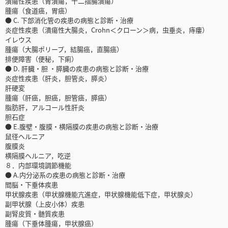
潰瘍性疾患（胃潰瘍，十二指腸潰瘍）
腫瘍（食道癌，胃癌）
● C. 下部消化管の疾患の病態と診断・治療
炎症性疾患（潰瘍性大腸炎，Crohn＜クローン＞病，虫垂炎，痔瘻）
イレウス
腫瘍（大腸ポリープ，結腸癌，直腸癌）
排便障害（便秘，下痢）
● D. 肝臓・胆 ・膵臓の疾患の病態と診断・治療
炎症性疾患（肝炎，胆管炎，膵炎）
肝硬変
腫瘍（肝癌，胆癌，胆管癌，膵癌）
脂肪肝，アルコール性肝炎
胆石症
● E.腹壁・腹膜・横隔膜の疾患の病態と診断・治療
鼠径ヘルニア
腹膜炎
横隔膜ヘルニア，吃逆
８．内部環境調節機能
● A.内分泌系の疾患の病態と診断・治療
間脳・下垂体疾患
甲状腺疾患（甲状腺機能亢進症，甲状腺機能低下症，甲状腺炎）
副甲状腺（上皮小体）疾患
副腎皮質・髄質疾患
腫瘍（下垂体腫瘍，甲状腺癌）