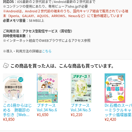
対応OS
iOS最新の２世代前まで / Android最新の２世代前まで
※コンテンツの使用にあたり、専用ビューアisho.jpが必要
※Androidは、Android２世代前の端末のうち、国内キャリア経由で販売されている端
末（Xperia、GALAXY、AQUOS、ARROWS、Nexusなど）にて動作確認しています
必要メモリ容量
58 MB以上
ご利用方法
アクセス型配信サービス（買切型）
同時使用端末数
1
※インターネット経由でのWEBブラウザによるアクセス参照
※導入・利用方法の詳細は
こちら
この商品を買った人は、こんな商品も買っています。
この1冊からはじ
プチナース
プチナース
Dr.石橋のスー
める 肺聴診の
Vol.34 No.6
Vol.34 No.5
ーミラクルキャ
手引き［Web...
¥1,650
¥1,210
ッチ☆循環器薬
¥3,850
¥2,420