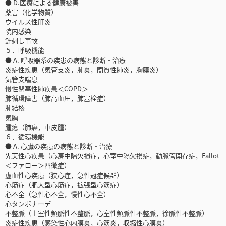
● D.医療による健康被害
薬害（化学物質）
ウイルス性肝炎
院内感染
針刺し事故
５．呼吸機能
● A. 呼吸器系の疾患の病態と診断・治療
炎症性疾患（気管支炎，肺炎，間質性肺炎，胸膜炎）
気管支喘息
慢性閉塞性肺疾患＜COPD＞
肺循環障害（肺高血圧，肺塞栓症）
肺結核
気胸
腫瘍（肺癌，中皮腫）
６．循環機能
● A. 心臓の疾患の病態と診断・治療
先天性心疾患（心房中隔欠損症，心室中隔欠損症，動脈管開存症，Fallot
＜ファロー＞四徴症）
虚血性心疾患（狭心症，急性冠症候群）
心筋症（肥大型心筋症，拡張型心筋症）
心不全（急性心不全，慢性心不全）
心タンポナーデ
不整脈（上室性頻脈性不整脈，心室性頻脈性不整脈，徐脈性不整脈）
炎症性疾患（感染性心内膜炎，心筋炎，収縮性心膜炎）