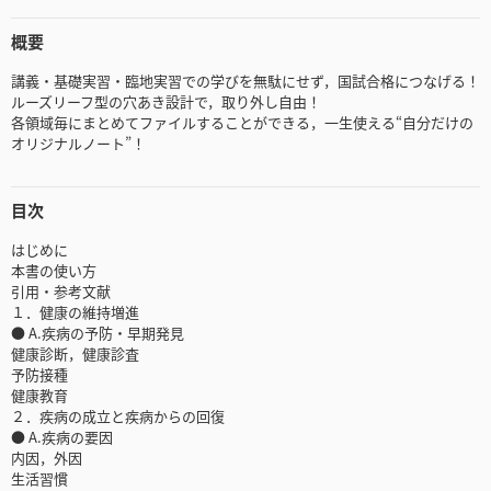
概要
講義・基礎実習・臨地実習での学びを無駄にせず，国試合格につなげる！
ルーズリーフ型の穴あき設計で，取り外し自由！
各領域毎にまとめてファイルすることができる，一生使える“自分だけの
オリジナルノート”！
目次
はじめに
本書の使い方
引用・参考文献
１．健康の維持増進
● A.疾病の予防・早期発見
健康診断，健康診査
予防接種
健康教育
２．疾病の成立と疾病からの回復
● A.疾病の要因
内因，外因
生活習慣