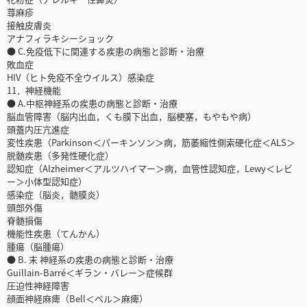
蕁麻疹
接触皮膚炎
アナフィラキシーショック
● C.免疫低下に関連する疾患の病態と診断・治療
敗血症
HIV（ヒト免疫不全ウイルス）感染症
11．神経機能
● A.中枢神経系の疾患の病態と診断・治療
脳血管障害（脳内出血，くも膜下出血，脳梗塞，もやもや病）
頭蓋内圧亢進症
変性疾患（Parkinson＜パーキンソン＞病，筋萎縮性側索硬化症＜ALS＞
脱髄疾患（多発性硬化症）
認知症（Alzheimer＜アルツハイマー＞病，血管性認知症，Lewy＜レビ
ー＞小体型認知症）
感染症（脳炎，髄膜炎）
頭部外傷
脊髄損傷
機能性疾患（てんかん）
腫瘍（脳腫瘍）
● B. 末 神経系の疾患の病態と診断・治療
Guillain-Barré＜ギラン・バレー＞症候群
圧迫性神経障害
顔面神経麻痺（Bell＜ベル＞麻痺）