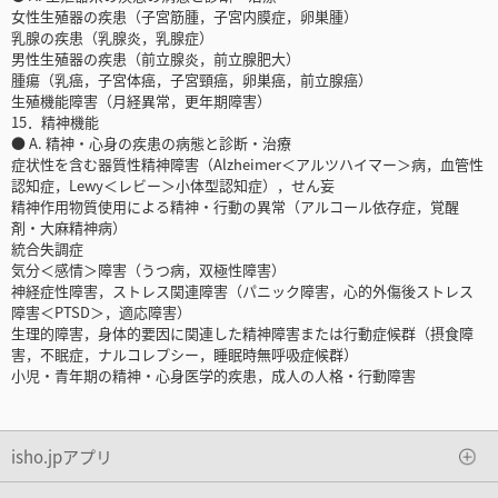
女性生殖器の疾患（子宮筋腫，子宮内膜症，卵巣腫）
乳腺の疾患（乳腺炎，乳腺症）
男性生殖器の疾患（前立腺炎，前立腺肥大）
腫瘍（乳癌，子宮体癌，子宮頸癌，卵巣癌，前立腺癌）
生殖機能障害（月経異常，更年期障害）
15．精神機能
● A. 精神・心身の疾患の病態と診断・治療
症状性を含む器質性精神障害（Alzheimer＜アルツハイマー＞病，血管性
認知症，Lewy＜レビー＞小体型認知症），せん妄
精神作用物質使用による精神・行動の異常（アルコール依存症，覚醒
剤・大麻精神病）
統合失調症
気分＜感情＞障害（うつ病，双極性障害）
神経症性障害，ストレス関連障害（パニック障害，心的外傷後ストレス
障害＜PTSD＞，適応障害）
生理的障害，身体的要因に関連した精神障害または行動症候群（摂食障
害，不眠症，ナルコレプシー，睡眠時無呼吸症候群）
小児・青年期の精神・心身医学的疾患，成人の人格・行動障害
isho.jpアプリ