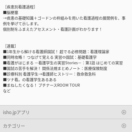
［疾患別看護過程］
■脳梗塞
→疾患の基礎知識＋ゴードンの枠組みを用いた看護過程の展開例を、事
例を挙げて示します。
個別制をふまえたアセスメント・看護計画がわかります！
［連載］
■1年生から解ける看護師国試！ 超でる必修問題：看護理論家
■同時攻略！ つなげて覚える 実習⇔国試：基礎看護学
■看護がはじまる －看護学生の実習Stories－：第1話 はじめての実習
■国試の苦手を解決！ 関係法規まとめノート：医療保険制度
■診療科別 看護学生→看護師ヒストリー：救命救急科
■ツナ看。の看護学生あるある
■まねしたくなる！ プチナースROOM TOUR
など
isho.jpアプリ
カテゴリー