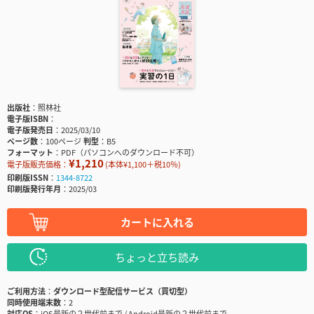
出版社
照林社
電子版ISBN
電子版発売日
2025/03/10
ページ数
100ページ
判型
B5
フォーマット
PDF（パソコンへのダウンロード不可）
¥1,210
電子版販売価格：
(本体¥1,100＋税10％)
印刷版ISSN
1344-8722
印刷版発行年月
2025/03
カートに入れる
ちょっと立ち読み
ご利用方法
ダウンロード型配信サービス（買切型）
同時使用端末数
2
対応OS
iOS最新の２世代前まで / Android最新の２世代前まで