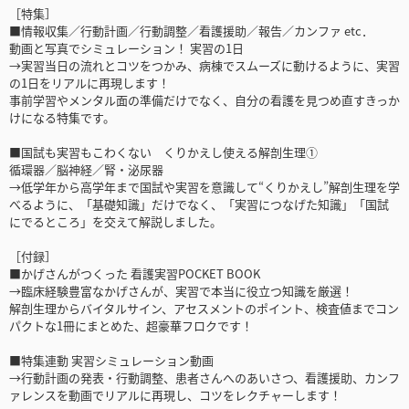
［特集］
■情報収集／行動計画／行動調整／看護援助／報告／カンファ etc．
動画と写真でシミュレーション！ 実習の1日
→実習当日の流れとコツをつかみ、病棟でスムーズに動けるように、実習
の1日をリアルに再現します！
事前学習やメンタル面の準備だけでなく、自分の看護を見つめ直すきっか
けになる特集です。
■国試も実習もこわくない くりかえし使える解剖生理①
循環器／脳神経／腎・泌尿器
→低学年から高学年まで国試や実習を意識して“くりかえし”解剖生理を学
べるように、「基礎知識」だけでなく、「実習につなげた知識」「国試
にでるところ」を交えて解説しました。
［付録］
■かげさんがつくった 看護実習POCKET BOOK
→臨床経験豊富なかげさんが、実習で本当に役立つ知識を厳選！
解剖生理からバイタルサイン、アセスメントのポイント、検査値までコン
パクトな1冊にまとめた、超豪華フロクです！
■特集連動 実習シミュレーション動画
→行動計画の発表・行動調整、患者さんへのあいさつ、看護援助、カンフ
ァレンスを動画でリアルに再現し、コツをレクチャーします！