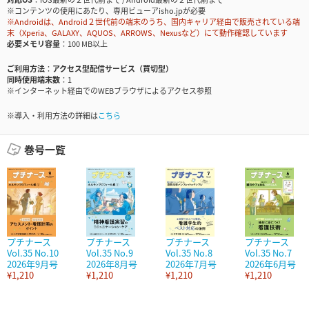
※コンテンツの使用にあたり、専用ビューアisho.jpが必要
※Androidは、Android２世代前の端末のうち、国内キャリア経由で販売されている端
末（Xperia、GALAXY、AQUOS、ARROWS、Nexusなど）にて動作確認しています
必要メモリ容量
100 MB以上
ご利用方法
アクセス型配信サービス（買切型）
同時使用端末数
1
※インターネット経由でのWEBブラウザによるアクセス参照
※導入・利用方法の詳細は
こちら
巻号一覧
プチナース
プチナース
プチナース
プチナース
Vol.35 No.10
Vol.35 No.9
Vol.35 No.8
Vol.35 No.7
2026年9月号
2026年8月号
2026年7月号
2026年6月号
¥1,210
¥1,210
¥1,210
¥1,210