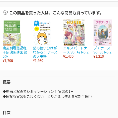
この商品を買った人は、こんな商品も買っています。
疾患別看護過程
薬の使い分けが
エキスパートナ
プチナース
＋病態関連図 第
わかる！ ナース
ース Vol.42 No.2
Vol.35 No.2
5版
のメモ帳
¥1,430
¥1,210
¥7,700
¥1,980
概要
◆動画と写真でシミュレーション！ 実習の1日
◆国試も実習もこわくない くりかえし使える解剖生理①
目次