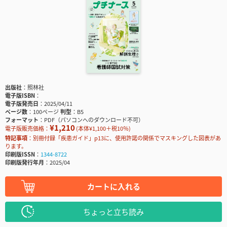
出版社
照林社
電子版ISBN
電子版発売日
2025/04/11
ページ数
100ページ
判型
B5
フォーマット
PDF（パソコンへのダウンロード不可）
¥1,210
電子版販売価格：
(本体¥1,100＋税10％)
特記事項
別冊付録「疾患ガイド」p13に、使用許諾の関係でマスキングした図表があ
ります。
印刷版ISSN
1344-8722
印刷版発行年月
2025/04
カートに入れる
ちょっと立ち読み