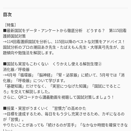
目次
［特集］
■最新国試をデータ・アンケートから徹底分析 どうする？ 第115回看
護師国試対策
→114回看護師国試を分析し、115回以降のベストな対策をアドバイス！
国試分析のプロの潮田あき先生・たばえもん先生・大塚真弓先生が、出
題傾向や勉強法を解説します。
■国試も実習もこわくない くりかえし使える解剖生理②
消化器／呼吸器
→4月号「循環器」「脳神経」「腎・泌尿器」に続いて、5月号では「消
化器」「呼吸器」について学びます。
「基礎知識」だけでなく、「実習につなげた知識」「国試にでるとこ
ろ」を交えて解説しました。
さらに、QRコードから講義動画を視聴して国試対策しましょう！
■授業・実習がうまくいく “習慣力”の高めかた
→目標を達成するため、毎日をもう少し充実させるため、カギになるの
が「習慣」。
やりたいことがあっても「続けるのが苦手」「なかなか時間を確保できな
い…」