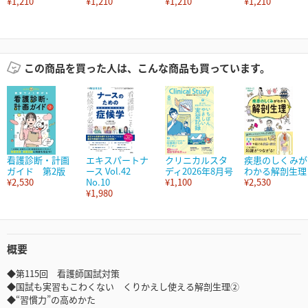
¥1,210
¥1,210
¥1,210
¥1,210
この商品を買った人は、こんな商品も買っています。
看護診断・計画
エキスパートナ
クリニカルスタ
疾患のしくみが
ガイド 第2版
ース Vol.42
ディ2026年8月号
わかる解剖生理
¥2,530
No.10
¥1,100
¥2,530
¥1,980
概要
◆第115回 看護師国試対策
◆国試も実習もこわくない くりかえし使える解剖生理②
◆“習慣力”の高めかた