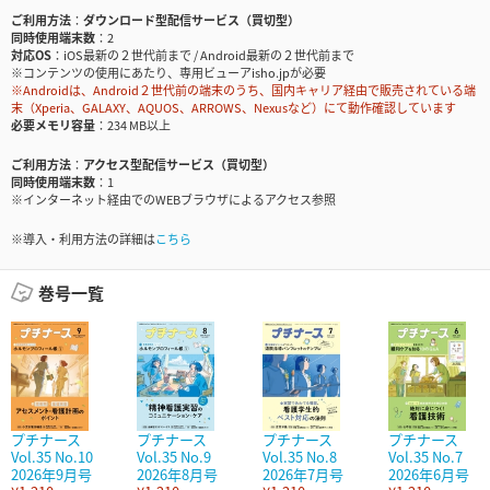
ご利用方法
ダウンロード型配信サービス（買切型）
同時使用端末数
2
対応OS
iOS最新の２世代前まで / Android最新の２世代前まで
※コンテンツの使用にあたり、専用ビューアisho.jpが必要
※Androidは、Android２世代前の端末のうち、国内キャリア経由で販売されている端
末（Xperia、GALAXY、AQUOS、ARROWS、Nexusなど）にて動作確認しています
必要メモリ容量
234 MB以上
ご利用方法
アクセス型配信サービス（買切型）
同時使用端末数
1
※インターネット経由でのWEBブラウザによるアクセス参照
※導入・利用方法の詳細は
こちら
巻号一覧
プチナース
プチナース
プチナース
プチナース
Vol.35 No.10
Vol.35 No.9
Vol.35 No.8
Vol.35 No.7
2026年9月号
2026年8月号
2026年7月号
2026年6月号