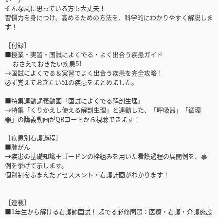
そんな風に思っている方も大丈夫！
習慣力を身につけ、高めるための方法を、科学的にわかりやすく解説しま
す！
［付録］
■授業・実習・国試によくでる・よく出合う疾患ガイド
─ おさえておきたい疾患51 ─
→国試によくでる＆実習でよく出合う疾患を完全攻略！
必ず覚えておきたい51の疾患をまとめました。
■特集連動講義動画「国試によくでる解剖生理」
→特集「くりかえし使える解剖生理」と連動した、「呼吸器」「循環
器」の講義動画がQRコードから視聴できます！
［疾患別看護過程］
■肺がん
→疾患の基礎知識＋ゴードンの枠組みを用いた看護過程の展開例を、事
例を挙げて示します。
個別制をふまえたアセスメント・看護計画がわかります！
［連載］
■1年生から解ける看護師国試！ 超でる必修問題：医療・看護・介護施設