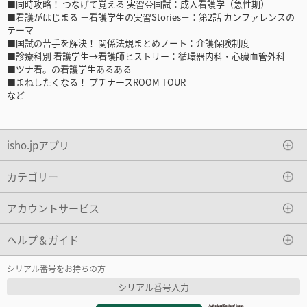
■同時攻略！ つなげて覚える 実習⇔国試：成人看護学（急性期）
■看護がはじまる －看護学生の実習Stories－：第2話 カンファレンスの
テーマ
■国試の苦手を解決！ 関係法規まとめノート：介護保険制度
■診療科別 看護学生→看護師ヒストリー：循環器内科・心臓血管外科
■ツナ看。の看護学生あるある
■まねしたくなる！ プチナースROOM TOUR
など
isho.jpアプリ
カテゴリー
アカウントサービス
ヘルプ＆ガイド
シリアル番号をお持ちの方
シリアル番号入力