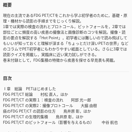
概要
現在の主流であるFDG PET/CTをこれから学ぶ初学者のために，基礎・原
理・機材から読影の手順までをじっくり解説。
1章では実際の検査の流れとプロトコール，ピットフォールを，2章では
部位ごとに頻度の高い疾患の撮像法と画像診断のコツを解説。撮像・読
影の要点を解説する「Hot Point」，初学者には難しいので読み飛ばして
もいいが知っておくと理解が深まる「ちょっとだけ深いPETの世界」など
のコラムでPET初学者にもわかりやすい紙面としている。さらに3章では
読影クイズを掲載し，実臨床に近い実力試しができる。
巻末付録として，FDG集積の特徴から疾患を探せる早見表も掲載。
目次
Ⅰ章 総論 PETはじめました
FDG PET/CT 総論 村松 直人，ほか
FDG PET/CT の実際１：検査の流れ 阿部 光一郎
FDG PET/CT の実際2：撮像プロトコール 大脇 由樹
癌のFDG PET/CT の読影の仕方 鳥井原 彰，ほか
FDG PET/CT の生理的集積 鳥井原 彰，ほか
FDG PET/CT のピットフォール（影響を与えるもの） 中谷 航也