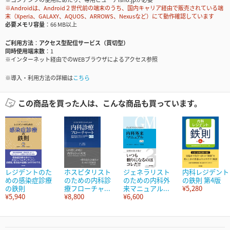
※Androidは、Android２世代前の端末のうち、国内キャリア経由で販売されている端
末（Xperia、GALAXY、AQUOS、ARROWS、Nexusなど）にて動作確認しています
必要メモリ容量
66 MB以上
ご利用方法
アクセス型配信サービス（買切型）
同時使用端末数
1
※インターネット経由でのWEBブラウザによるアクセス参照
※導入・利用方法の詳細は
こちら
この商品を買った人は、こんな商品も買っています。
レジデントのた
ホスピタリスト
ジェネラリスト
内科レジデント
めの感染症診療
のための内科診
のための内科外
の鉄則 第4版
の鉄則
療フローチャ...
来マニュアル...
¥5,280
¥5,940
¥8,800
¥6,600