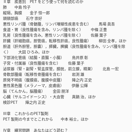
Ⅱ章 疾患別 PET をどう使って何を読むのか
肺 中島 怜子
縦隔，胸膜 金子 恒一郎
頭頸部癌 石守 崇好
悪性リンパ腫（骨髄腫，リンパ増殖性疾患を含む） 馬場 眞吾
食道・胃（良性腫瘍を含み，リンパ腫を除く） 中條 正豊
乳房（良性腫瘍を含み，悪性リンパ腫を除く） 佐藤 葉子
肝臓（肝細胞癌，胆管癌，転移性肝癌，良性腫瘍） 柳田 全孝，ほか
胆道（肝外胆管，胆嚢），膵臓，脾臓（良性腫瘍を含み，リンパ腫を除
く） 大図 ひろみ，ほか
下部消化管癌（結腸・直腸・小腸） 鳥井原 彰
子宮・付属器（良性腫瘍を含む） 佐藤 葉子
泌尿器（腎・副腎・腎盂尿管，膀胱，前立腺，精巣） 北島 一宏
骨軟部腫瘍（転移性骨腫瘍を含む） 岩渕 雄
原発不明癌（腹膜癌，腹膜中皮腫） 陣之内 正史
悪性黒色腫（メラノーマ，皮膚癌） 伊藤 公輝
脳（てんかん，脳腫瘍） 金田 朋洋
心臓（サルコイドーシス）・大血管 真鍋 治，ほか
検診PET 陣之内 正史
Ⅲ章 これからのPET製剤
PET 製剤の今までとこれから 中本 裕士，ほか
Ⅳ章 練習問題 あなたはどう読む？