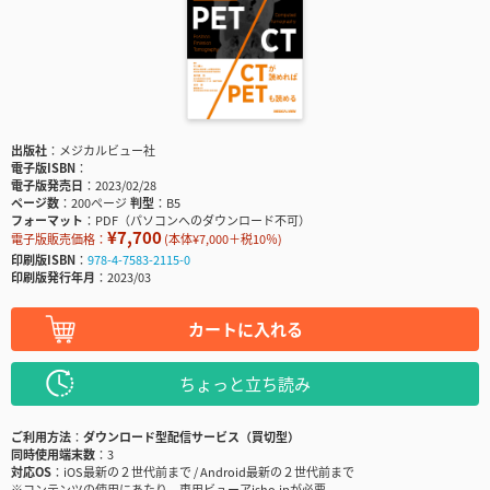
出版社
メジカルビュー社
電子版ISBN
電子版発売日
2023/02/28
ページ数
200ページ
判型
B5
フォーマット
PDF（パソコンへのダウンロード不可）
¥7,700
電子版販売価格：
(本体¥7,000＋税10％)
印刷版ISBN
978-4-7583-2115-0
印刷版発行年月
2023/03
カートに入れる
ちょっと立ち読み
ご利用方法
ダウンロード型配信サービス（買切型）
同時使用端末数
3
対応OS
iOS最新の２世代前まで / Android最新の２世代前まで
※コンテンツの使用にあたり、専用ビューアisho.jpが必要