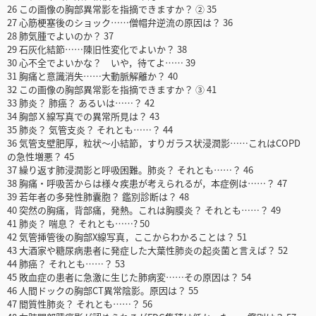
26 この画像の胸部異常影を指摘できますか？ ② 35
27 心筋梗塞後のショック……僧帽弁逆流の原因は？ 36
28 肺気腫でよいのか？ 37
29 石灰化結節……陳旧性変化でよいか？ 38
30 心不全でよいかな？ いや，待てよ…… 39
31 胸痛と意識消失……大動脈解離か？ 40
32 この画像の胸部異常影を指摘できますか？ ③ 41
33 肺炎？ 肺癌？ あるいは……？ 42
34 胸部Ｘ線写真での異常所見は？ 43
35 肺炎？ 気管支炎？ それとも……？ 44
36 気管支壁肥厚，粒状～小結節，すりガラス状浸潤影……これはCOPD
の急性増悪？ 45
37 繰り返す肺浸潤影と呼吸困難。肺炎？ それとも……？ 46
38 胸痛・呼吸苦からは様々疾患が考えられるが，本症例は……？ 47
39 若年者の多発性肺囊胞？ 鑑別診断は？ 48
40 突然の胸痛，背部痛，発熱。これは胸膜炎？ それとも……？ 49
41 肺炎？ 喘息？ それとも……? 50
42 気管挿管後の胸部X線写真，ここからわかることは？ 51
43 大酒家や糖尿病患者に発症した大葉性肺炎の起炎菌と言えば？ 52
44 肺癌？ それとも……？ 53
45 敗血症の患者に急激に生じた肺病変……その原因は？ 54
46 人間ドックの胸部CT異常陰影。原因は？ 55
47 間質性肺炎？ それとも……？ 56