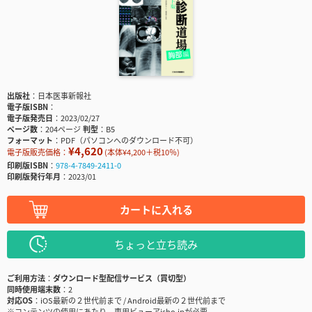
出版社
日本医事新報社
電子版ISBN
電子版発売日
2023/02/27
ページ数
204ページ
判型
B5
フォーマット
PDF（パソコンへのダウンロード不可）
¥4,620
電子版販売価格：
(本体¥4,200＋税10％)
印刷版ISBN
978-4-7849-2411-0
印刷版発行年月
2023/01
カートに入れる
ちょっと立ち読み
ご利用方法
ダウンロード型配信サービス（買切型）
同時使用端末数
2
対応OS
iOS最新の２世代前まで / Android最新の２世代前まで
※コンテンツの使用にあたり、専用ビューアisho.jpが必要