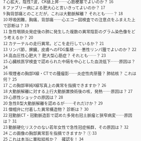
7 心拡大，陰性T波，CK値上昇……心筋梗塞でよいのか？ 16
8 ファブリー病による肥大心と言いきってよいのか？ 17
9 胸背部痛とのことだが，これは大動脈解離？ それとも……？ 18
10 呼吸困難，胸痛，背部痛……心エコー図検査での注意点をふまえた上
で診断は？ 19
11 急性咽頭炎発症後の肺に発生した複数の異常陰影のグラム染色像をど
う考えるか？ 20
12 カテーテルの走行異常。どこを走行しているか？ 21
13 リンパ節，脾臓，皮膚へのFDG集積……悪性リンパ腫でよいのか？ 22
14 高血圧性心肥大？ 肥大型心筋症？ それとも……？ 23
15 心臓核医学検査で認められた中隔を中心とした血流低下……原因は？
24
16 喫煙者の胸部X線・CTでの腫瘤影……炎症性肉芽腫？ 肺結核？ これは
何？ 25
17 この胸部単純X線写真上の異常を指摘できますか？ 26
18 大動脈解離に対する上行大動脈置換術後の咳，発熱……原因は？ 27
19 心原性ショックの原因は？ 28
20 急性B型大動脈解離を認めるが……それだけか？ 29
21 僧帽弁に付着した異常構造物？ 診断は？ 30
22 冠動脈CT・冠動脈造影で認めた多発右冠土脈瘤と狭窄病変……原因
は？ 31
23 動脈硬化リスクのない若年女性で急性冠症候群，その原因は？ 32
24 この画像の胸部異常影を指摘できますか？ ① 33
25 これは本当に粟粒結核か？ 確認を！ 34