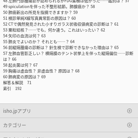
48 左肺門部腫瘍影が認められるがFDG集積は低かった……鑑別は？ 57
49 spiculationを伴った不整形結節。肺腺癌か？ 58
50 肺癌新出の所見を指摘できますか？ 59
51 検診単純X線写真異常影の原因は？ 60
52 CTで偶然発見された小すりガラス状吸収値病変の診断は？ 61
53 粟粒結核？……でも，何か違う。これはいったい？ 62
54 矢印の血流は何？ 63
55 肺炎でよいのか？ それとも……？ 64
56 前縦隔腫瘍の診断は？ 針生検で診断できなかった理由は？ 65
57 左肺血管影乏しい？ 横隔膜のテント状挙上を伴った縦隔偏位……診断
は？ 66
58 起炎菌は何？ 67
59 胸痛は虚血性？ 非虚血性？ 原因は？ 68
60 肺病変の原因は？ 69
解答＆解説 71
索引 192
isho.jpアプリ
カテゴリー