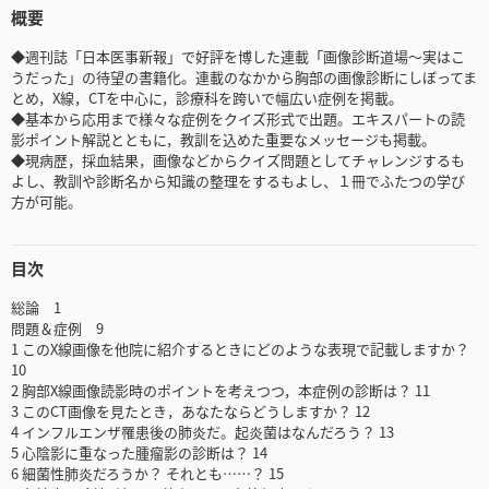
概要
◆週刊誌「日本医事新報」で好評を博した連載「画像診断道場～実はこ
うだった」の待望の書籍化。連載のなかから胸部の画像診断にしぼってま
とめ，X線，CTを中心に，診療科を跨いで幅広い症例を掲載。
◆基本から応用まで様々な症例をクイズ形式で出題。エキスパートの読
影ポイント解説とともに，教訓を込めた重要なメッセージも掲載。
◆現病歴，採血結果，画像などからクイズ問題としてチャレンジするも
よし、教訓や診断名から知識の整理をするもよし、１冊でふたつの学び
方が可能。
目次
総論 1
問題＆症例 9
1 このX線画像を他院に紹介するときにどのような表現で記載しますか？
10
2 胸部X線画像読影時のポイントを考えつつ，本症例の診断は？ 11
3 このCT画像を見たとき，あなたならどうしますか？ 12
4 インフルエンザ罹患後の肺炎だ。起炎菌はなんだろう？ 13
5 心陰影に重なった腫瘤影の診断は？ 14
6 細菌性肺炎だろうか？ それとも……？ 15