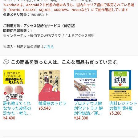
※Androidは、Android２世代前の端末のうち、国内キャリア経由で販売されている端
末（Xperia、GALAXY、AQUOS、ARROWS、Nexusなど）にて動作確認しています
必要メモリ容量
196 MB以上
ご利用方法
アクセス型配信サービス（買切型）
同時使用端末数
1
※インターネット経由でのWEBブラウザによるアクセス参照
※導入・利用方法の詳細は
こちら
この商品を買った人は、こんな商品も買っています。
誰も教えてくれ
循環器のトビラ
プロメテウス解
内科レジデント
なかった皮疹の
¥5,940
剖学アトラス 解
の鉄則 第4版
診かた・考え...
剖学総論／運...
¥5,280
¥4,400
¥14,300