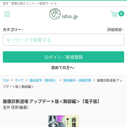
医学・医療の電子コンテンツ配信サービス
0
カテゴリー
詳細検索
ログイン／新規登録
初めての方へ
TOP
すべて
臨床医学（領域別）
放射線科・画像診断
画像診断道場 アッ
プデート版＜胸部編＞
画像診断道場 アップデート版＜胸部編＞【電子版】
金井 信恭(編著)