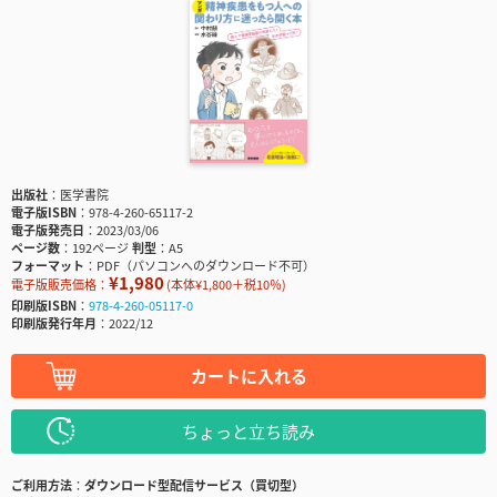
出版社
医学書院
電子版ISBN
978-4-260-65117-2
電子版発売日
2023/03/06
ページ数
192ページ
判型
A5
フォーマット
PDF（パソコンへのダウンロード不可）
¥1,980
電子版販売価格：
(本体¥1,800＋税10％)
印刷版ISBN
978-4-260-05117-0
印刷版発行年月
2022/12
カートに入れる
ちょっと立ち読み
ご利用方法
ダウンロード型配信サービス（買切型）