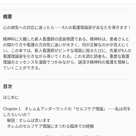
概要
心の病気への対応に迷ったら……8人の看護理論家があなたを導きます！
精神科に入職した新人看護師の成長物語である。精神科は、患者さんと
の関わり方や看護の方向性に迷いが大きく、何が正解なのかが見えにく
い。この本では、新人看護師がピンチな場面に陥るたびに、先輩が8人の
看護理論家を引きながら導いてくれる。これを読む読者も、重要な看護
理論のエッセンスを漫画でつかみながら、謎深き精神科の看護を理解し
ていくことができる。
目次
はじめに
Chapter 1 オレム＆アンダーウッドの「セルフケア理論」──私は何を
したらいいの？
解説：オレムは言います
オレムのセルフケア理論にまつわる臨床での経験