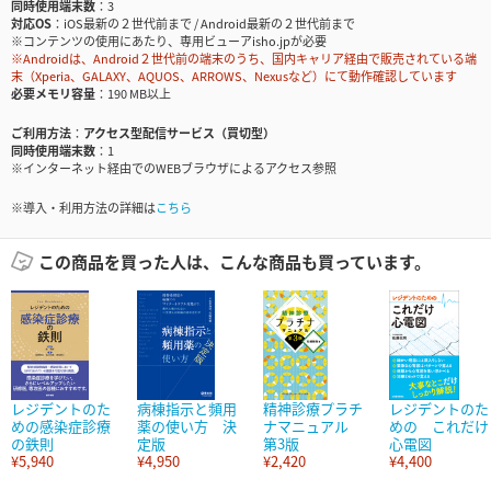
同時使用端末数
3
対応OS
iOS最新の２世代前まで / Android最新の２世代前まで
※コンテンツの使用にあたり、専用ビューアisho.jpが必要
※Androidは、Android２世代前の端末のうち、国内キャリア経由で販売されている端
末（Xperia、GALAXY、AQUOS、ARROWS、Nexusなど）にて動作確認しています
必要メモリ容量
190 MB以上
ご利用方法
アクセス型配信サービス（買切型）
同時使用端末数
1
※インターネット経由でのWEBブラウザによるアクセス参照
※導入・利用方法の詳細は
こちら
この商品を買った人は、こんな商品も買っています。
レジデントのた
病棟指示と頻用
精神診療プラチ
レジデントのた
めの感染症診療
薬の使い方 決
ナマニュアル
めの これだけ
の鉄則
定版
第3版
心電図
¥5,940
¥4,950
¥2,420
¥4,400