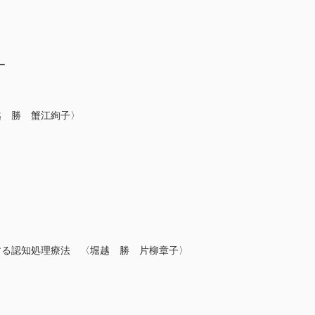
ー
越 勝 蟹江絢子〉
する認知処理療法 〈堀越 勝 片柳章子〉