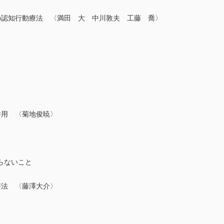
の認知行動療法 〈満田 大 中川敦夫 工藤 喬〉
併用 〈菊地俊暁〉
らないこと
療法 〈藤澤大介〉