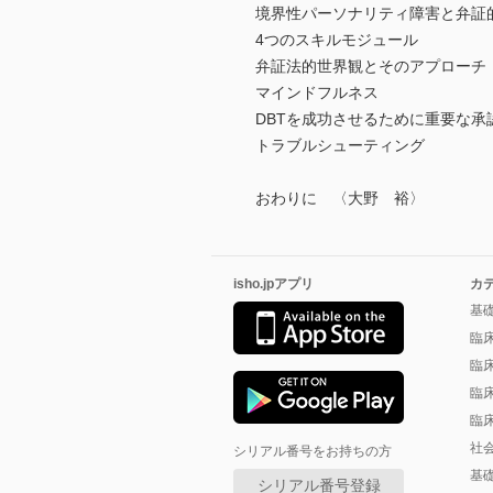
境界性パーソナリティ障害と弁証
4つのスキルモジュール
弁証法的世界観とそのアプローチ
マインドフルネス
DBTを成功させるために重要な承
トラブルシューティング
おわりに 〈大野 裕〉
isho.jpアプリ
カ
基
臨
臨
臨
臨
社
シリアル番号をお持ちの方
基
シリアル番号登録