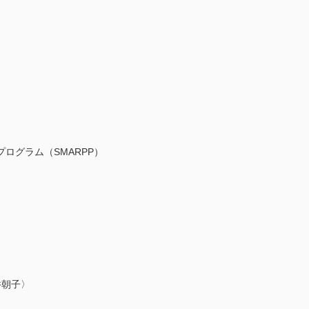
ログラム（SMARPP）
井朝子〉