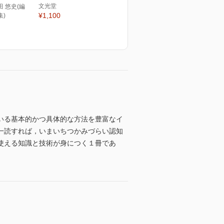
文光堂
田 悠史(編
¥1,100
集)
いる基本的かつ具体的な方法を豊富なイ
一読すれば，いまいちつかみづらい認知
使える知識と技術が身につく１冊であ