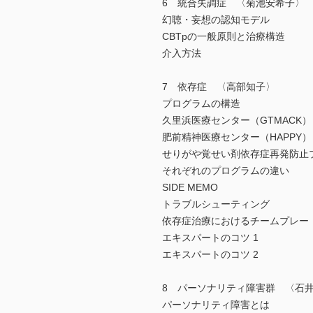
6 統合失調症 〈菊池安希子〉
幻聴・妄想の認知モデル
CBTpの一般原則と治療構造
介入方法
7 依存症 〈高部知子〉
プログラムの構造
久里浜医療センター（GTMACK）
肥前精神医療センター（HAPPY）
せりがや覚せい剤依存症再発防止プ
それぞれのプログラムの違い
SIDE MEMO
トラブルシューティング
依存症治療におけるチームプレー
エキスパートのコツ 1
エキスパートのコツ 2
8 パーソナリティ障害群 〈石
パーソナリティ障害とは