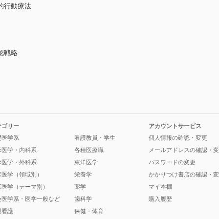
的行動療法
認戦略
テゴリー
アカウントサービス
礎医学系
看護教員・学生
個人情報の確認・変更
床医学・内科系
各種医療職
メールアドレスの確認・変
床医学・外科系
東洋医学
パスワードの変更
床医学（領域別）
栄養学
かかりつけ書店の確認・変
床医学（テーマ別）
薬学
マイ本棚
会医学系・医学一般など
歯科学
購入履歴
礎看護
保健・体育