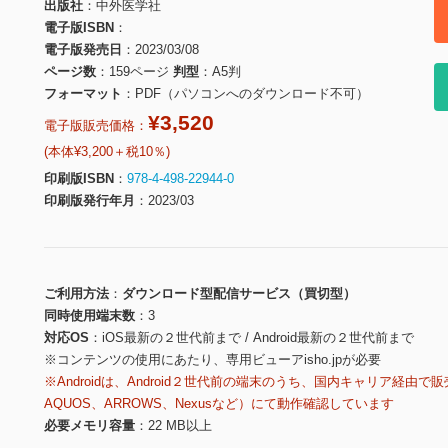
出版社
中外医学社
電子版ISBN
電子版発売日
2023/03/08
ページ数
159ページ
判型
A5判
フォーマット
PDF（パソコンへのダウンロード不可）
¥3,520
電子版販売価格：
(本体¥3,200＋税10％)
印刷版ISBN
978-4-498-22944-0
印刷版発行年月
2023/03
ご利用方法
ダウンロード型配信サービス（買切型）
同時使用端末数
3
対応OS
iOS最新の２世代前まで / Android最新の２世代前まで
※コンテンツの使用にあたり、専用ビューアisho.jpが必要
※Androidは、Android２世代前の端末のうち、国内キャリア経由で販
AQUOS、ARROWS、Nexusなど）にて動作確認しています
必要メモリ容量
22 MB以上