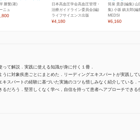
岸 勝繁(著)
日本高血圧学会高血圧管理・
筒泉 貴彦(編集) 山
ーニュ
治療ガイドライン委員会(編)
集) 小坂 鎮太郎(編
,800
ライフサイエンス出版
MEDSI
¥4,180
¥6,160
使って解説．実践に使える知識が身に付く１冊．
ように対象疾患ごとにまとめた．リーディングエキスパートが実践して
エキスパートの経験に基づいた実施のコツも惜しみなく紹介している．
きるだろう．堅苦しくなく学べ，自信を持って患者へアプローチできる