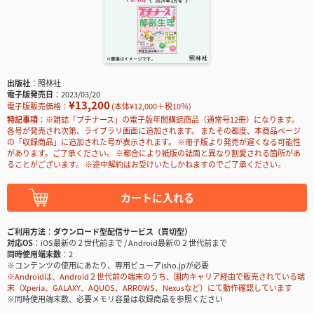
出版社
照林社
電子版発売日
2023/03/20
¥13,200
電子版販売価格：
(本体¥12,000＋税10％)
特記事項
※雑誌「プチナース」の電子版年間購読商品（通常号12冊）になります。
各号が発売され次第、ライブラリ画面に追加されます。 またその都度、本商品ページ
の「収録商品」に追加された号が表示されます。 ※冊子版より発売が遅くなる可能性
があります。ご了承ください。 ※都合により紙版の誌面と異なり割愛される箇所があ
ることがございます。 ※途中解約はお受けいたしかねますのでご了承ください。
カートに入れる
ご利用方法
ダウンロード型配信サービス（買切型）
対応OS
iOS最新の２世代前まで / Android最新の２世代前まで
同時使用端末数
2
※コンテンツの使用にあたり、専用ビューアisho.jpが必要
※Androidは、Android２世代前の端末のうち、国内キャリア経由で販売されている端
末（Xperia、GALAXY、AQUOS、ARROWS、Nexusなど）にて動作確認しています
※同時使用端末数、必要メモリ容量は収録商品を参照ください