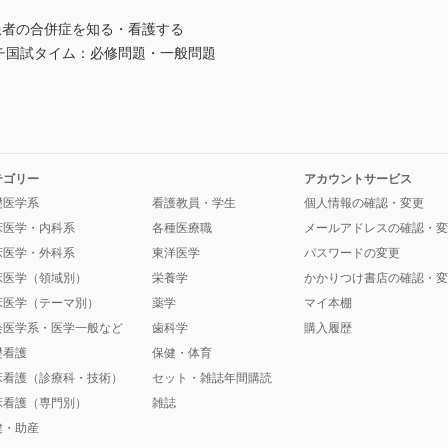
患者の合併症を知る・看護する
チ国試タイム：必修問題・一般問題
テゴリー
アカウントサービス
礎医学系
看護教員・学生
個人情報の確認・変更
床医学・内科系
各種医療職
メールアドレスの確認・変
床医学・外科系
東洋医学
パスワードの変更
床医学（領域別）
栄養学
かかりつけ書店の確認・変
床医学（テーマ別）
薬学
マイ本棚
会医学系・医学一般など
歯科学
購入履歴
礎看護
保健・体育
床看護（診療科・技術）
セット・雑誌年間購読
床看護（専門別）
雑誌
健・助産