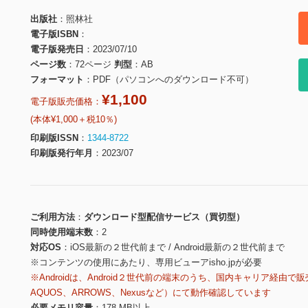
出版社
照林社
電子版ISBN
電子版発売日
2023/07/10
ページ数
72ページ
判型
AB
フォーマット
PDF（パソコンへのダウンロード不可）
¥1,100
電子版販売価格：
(本体¥1,000＋税10％)
印刷版ISSN
1344-8722
印刷版発行年月
2023/07
ご利用方法
ダウンロード型配信サービス（買切型）
同時使用端末数
2
対応OS
iOS最新の２世代前まで / Android最新の２世代前まで
※コンテンツの使用にあたり、専用ビューアisho.jpが必要
※Androidは、Android２世代前の端末のうち、国内キャリア経由で販
AQUOS、ARROWS、Nexusなど）にて動作確認しています
必要メモリ容量
178 MB以上