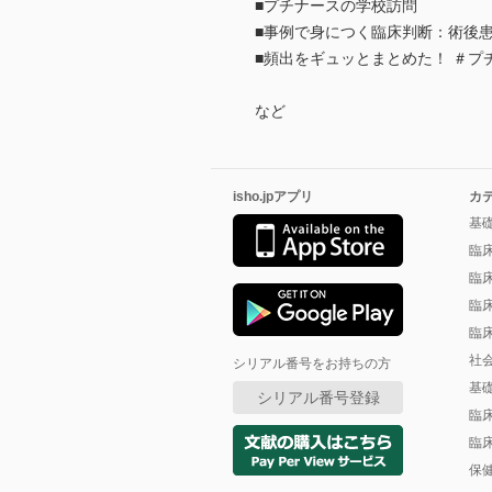
■プチナースの学校訪問
■事例で身につく臨床判断：術後
■頻出をギュッとまとめた！ ＃プ
など
isho.jpアプリ
カ
基
臨
臨
臨
臨
社
シリアル番号をお持ちの方
基
シリアル番号登録
臨
臨
保