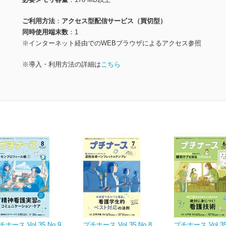
ご利用方法
アクセス型配信サービス（買切型）
同時使用端末数
1
※インターネット経由でのWEBブラウザによるアクセス参照
※導入・利用方法の詳細は
こちら
チナース Vol.35 No.9
プチナース Vol.35 No.8
プチナース Vol.35