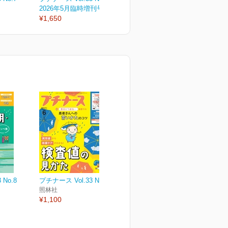
2026年5月臨時増刊号
2026年5月号
2
¥1,650
¥1,210
¥
 No.8
プチナース Vol.33 No.7
照林社
¥1,100