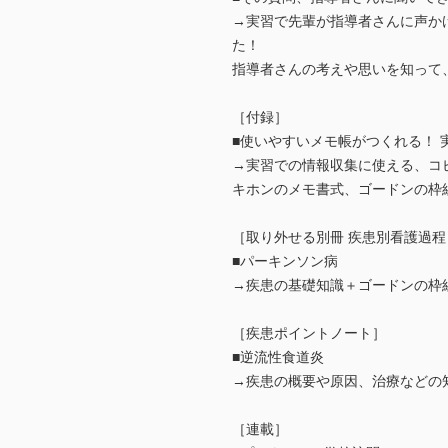
→実習で先輩が指導者さんに声か
た！
指導者さんの考えや思いを知って
［付録］
■使いやすいメモ帳がつくれる！ 
→実習での情報収集に使える、コ
キホンのメモ書式、ゴードンの枠
［取り外せる別冊 疾患別看護過程
■パーキンソン病
→疾患の基礎知識＋ゴードンの枠
［疾患ポイントノート］
■逆流性食道炎
→疾患の概要や原因、治療などの
［連載］