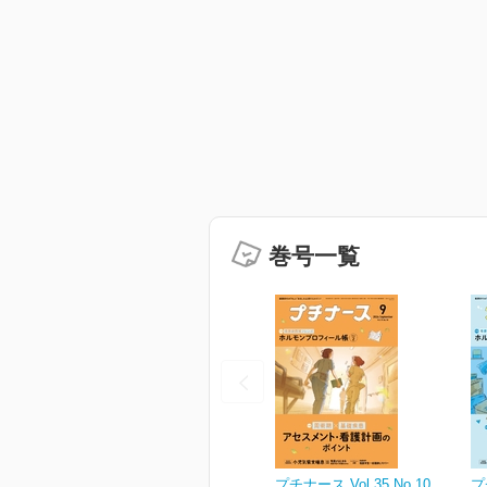
巻号一覧
プチナース Vol.35 No.10
プ