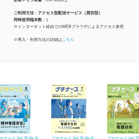
ご利用方法
アクセス型配信サービス（買切型）
同時使用端末数
1
※インターネット経由でのWEBブラウザによるアクセス参照
※導入・利用方法の詳細は
こちら
チナース Vol.35 No.9
プチナース Vol.35 No.8
プチナース Vol.35