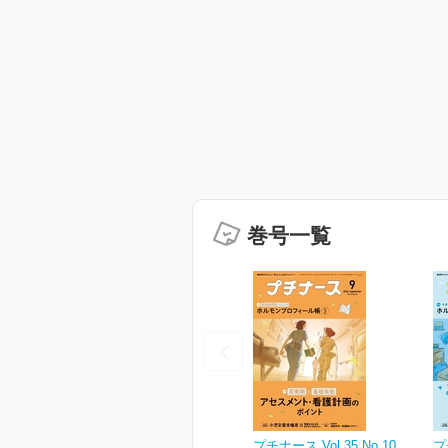
巻号一覧
プチナース Vol.35 No.10
プ