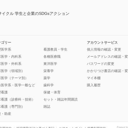
サイクル 学生と企業のSDGsアクション
テゴリー
アカウントサービス
礎医学系
看護教員・学生
個人情報の確認・変更
床医学・内科系
各種医療職
メールアドレスの確認・変
床医学・外科系
東洋医学
パスワードの変更
床医学（領域別）
栄養学
かかりつけ書店の確認・変
床医学（テーマ別）
薬学
マイ本棚
会医学系・医学一般など
歯科学
購入履歴
礎看護
保健・体育
床看護（診療科・技術）
セット・雑誌年間購読
床看護（専門別）
雑誌
健・助産
Copyri