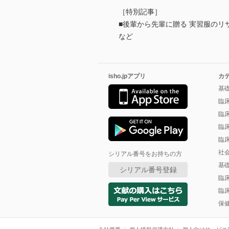
［特別記事］
■後輩から先輩に贈る 実習服のリ
など
isho.jpアプリ
カ
基
臨
臨
臨
臨
社
シリアル番号をお持ちの方
基
シリアル番号登録
臨
臨
保