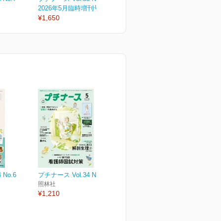
2026年5月臨時増刊号
2026年5月号
2
¥1,650
¥1,210
¥
 No.6
プチナース Vol.34 No.5
照林社
¥1,210