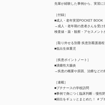
先輩が経験した事例から、実習に
［付録］
■成人・老年実習POCKET BOOK
→成人・老年期の患者さんを受け
検査値・薬・観察・アセスメント
［取り外せる別冊 疾患別看護過程
■低出生体重児
［疾患ポイントノート］
■潰瘍性大腸炎
→疾患の概要や原因、治療などの
［連載］
■プチナースの学校訪問
■事例で身につく臨床判断：慢性閉
■頻出をギュッとまとめた！ ＃プ