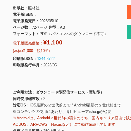
出版社
照林社
電子版ISBN
電子版発売日
2023/05/10
ページ数
72ページ
判型
AB
フォーマット
PDF（パソコンへのダウンロード不可）
¥1,100
電子版販売価格：
(本体¥1,000＋税10％)
印刷版ISSN
1344-8722
印刷版発行年月
2023/05
ご利用方法
ダウンロード型配信サービス（買切型）
同時使用端末数
2
対応OS
iOS最新の２世代前まで / Android最新の２世代前まで
※コンテンツの使用にあたり、専用ビューアisho.jpが必要
※Androidは、Android２世代前の端末のうち、国内キャリア経由で販
AQUOS、ARROWS、Nexusなど）にて動作確認しています
必要メモリ容量
250 MB以上