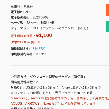
出版社
照林社
電子版ISBN
電子版発売日
2023/06/09
ページ数
72ページ
判型
AB
フォーマット
PDF（パソコンへのダウンロード不可）
¥1,100
電子版販売価格：
(本体¥1,000＋税10％)
印刷版ISSN
1344-8722
印刷版発行年月
2023/06
ご利用方法
ダウンロード型配信サービス（買切型）
同時使用端末数
2
対応OS
iOS最新の２世代前まで / Android最新の２世代前まで
※コンテンツの使用にあたり、専用ビューアisho.jpが必要
※Androidは、Android２世代前の端末のうち、国内キャリア経由で販
AQUOS、ARROWS、Nexusなど）にて動作確認しています
必要メモリ容量
166 MB以上