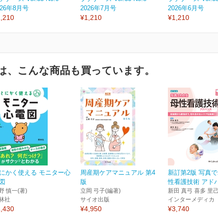
026年8月号
2026年7月号
2026年6月号
,210
¥1,210
¥1,210
は、こんな商品も買っています。
にかく使える モニター心
周産期ケアマニュアル 第4
新訂第2版 写真
図
版
性看護技術 アド
野 慎一(著)
立岡 弓子(編著)
新田 真弓 喜多 里己
林社
サイオ出版
インターメディカ
,430
¥4,950
¥3,740