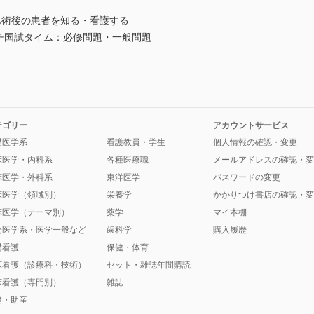
ん術後の患者を知る・看護する
チ国試タイム：必修問題・一般問題
テゴリー
アカウントサービス
礎医学系
看護教員・学生
個人情報の確認・変更
床医学・内科系
各種医療職
メールアドレスの確認・変
床医学・外科系
東洋医学
パスワードの変更
床医学（領域別）
栄養学
かかりつけ書店の確認・変
床医学（テーマ別）
薬学
マイ本棚
会医学系・医学一般など
歯科学
購入履歴
礎看護
保健・体育
床看護（診療科・技術）
セット・雑誌年間購読
床看護（専門別）
雑誌
健・助産