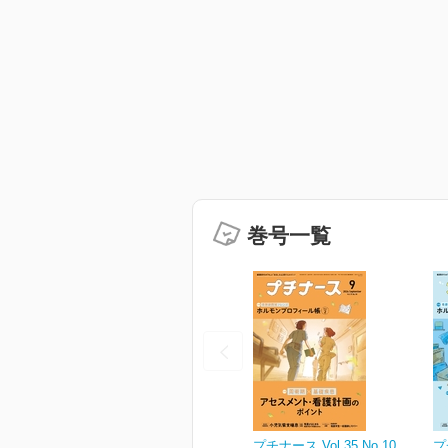
巻号一覧
プチナース Vol.35 No.10
プ