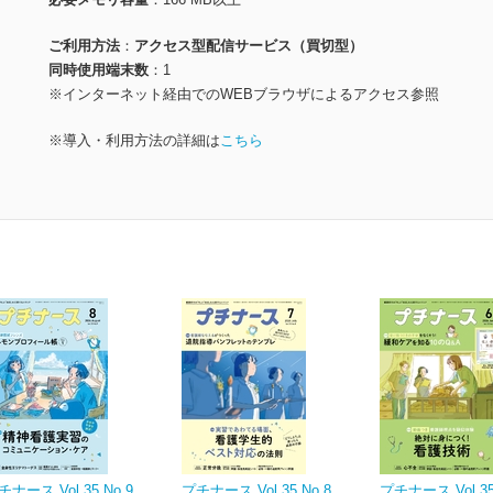
ご利用方法
アクセス型配信サービス（買切型）
同時使用端末数
1
※インターネット経由でのWEBブラウザによるアクセス参照
※導入・利用方法の詳細は
こちら
チナース Vol.35 No.9
プチナース Vol.35 No.8
プチナース Vol.35