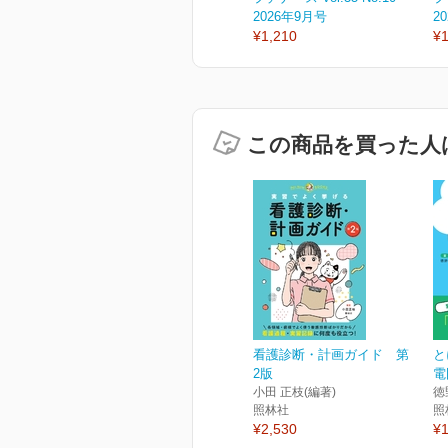
2026年9月号
2
¥1,210
¥1
この商品を買った人
看護診断・計画ガイド 第
と
2版
電
小田 正枝(編著)
徳
照林社
照
¥2,530
¥1