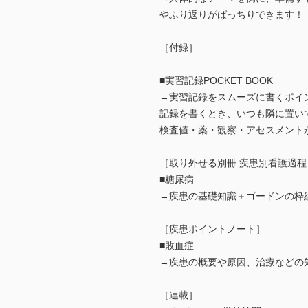
やふり返りがばっちりできます！
［付録］
■実習記録POCKET BOOK
→実習記録をスムーズに書くポイ
記録を書くとき、いつも隣に置い
検査値・薬・観察・アセスメント
［取り外せる別冊 疾患別看護過程
■糖尿病
→疾患の基礎知識＋ゴードンの枠
［疾患ポイントノート］
■敗血症
→疾患の概要や原因、治療などの
［連載］