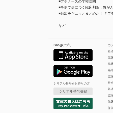
■プチナースの学校訪問
■事例で身につく臨床判断：胃が
■頻出をギュッとまとめた！ ＃プ
など
isho.jpアプリ
カ
基
臨
臨
臨
臨
社
シリアル番号をお持ちの方
基
シリアル番号登録
臨
臨
保