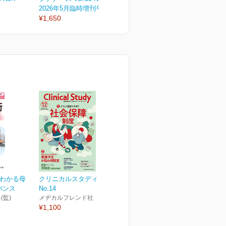
2026年5月臨時増刊号
2026年5月号
2
¥1,650
¥1,210
¥
でわかる母
クリニカルスタディ Vol.46
バンス
No.14
(監)
メヂカルフレンド社
¥1,100