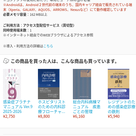
※Androidは、Android２世代前の端末のうち、国内キャリア経由で販売されている端
末（Xperia、GALAXY、AQUOS、ARROWS、Nexusなど）にて動作確認しています
必要メモリ容量
162 MB以上
ご利用方法
アクセス型配信サービス（買切型）
同時使用端末数
1
※インターネット経由でのWEBブラウザによるアクセス参照
※導入・利用方法の詳細は
こちら
この商品を買った人は、こんな商品も買っています。
感染症プラチナ
ホスピタリスト
総合内科病棟マ
レジデントのた
マニュアル Ver.9
のための内科診
ニュアル 疾患
めの感染症診療
2025-2026
療フローチャ...
ごとの管理
の鉄則
¥2,750
¥8,800
¥6,160
¥5,940