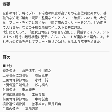
概要
全身の骨折，特にプレート治療の頻度が高いものを部位別に列挙し，基
礎的な知識（解剖・読影・整復など）とプレート治療において最も大切
な「プレートをどこに置くか」「固定用のスクリューをどこにどの向き
で入れるか」などの手技を精緻なイラストと共に詳説。
改訂にあたって，「肘脱臼骨折」の項目を追加し，掲載するインプラント
はすべて現行の最新機種に更新，さらにプレートが複数ある場合には，そ
れぞれの特徴を示してプレート選択の助けになるよう解説を加えた。
目次
■上肢
鎖骨骨折 倉田慎平，仲川喜之
上腕骨近位部骨折 塩田直史
上腕骨骨幹部骨折 小林 誠
上腕骨遠位端骨折 松村福広
肘頭骨折 重本顕史
肘関節脱臼骨折 工藤俊哉
前腕骨骨幹部骨折 中村誠也
橈骨遠位端骨折 善家雄吉，酒井昭典
手指の骨折 高群浩司