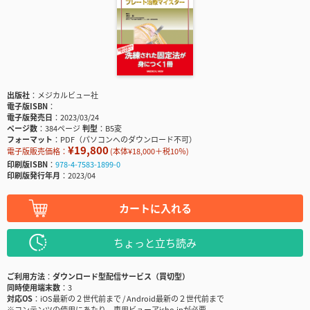
出版社
メジカルビュー社
電子版ISBN
電子版発売日
2023/03/24
ページ数
384ページ
判型
B5変
フォーマット
PDF（パソコンへのダウンロード不可）
¥19,800
電子版販売価格：
(本体¥18,000＋税10％)
印刷版ISBN
978-4-7583-1899-0
印刷版発行年月
2023/04
カートに入れる
ちょっと立ち読み
ご利用方法
ダウンロード型配信サービス（買切型）
同時使用端末数
3
対応OS
iOS最新の２世代前まで / Android最新の２世代前まで
※コンテンツの使用にあたり、専用ビューアisho.jpが必要