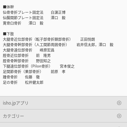
■体幹
仙骨骨折プレート固定法 白濵正博
仙腸関節プレート固定法 澤口 毅
寛骨臼骨折 澤口 毅
■下肢
大腿骨近位部骨折（転子部骨折頚部骨折） 正田悦朗
大腿骨骨幹部骨折（人工関節周囲骨折） 岩井信太郎，澤口 毅
大腿骨遠位部骨折 峰原宏昌
脛骨近位部骨折 前 隆男
脛骨骨幹部骨折 野田知之
下腿遠位部骨折（Pilon骨折） 宮本俊之
足関節骨折（果部骨折） 前原 孝
踵骨骨折 佐藤 徹
足の骨折 松井健太郎
isho.jpアプリ
カテゴリー