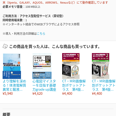
末（Xperia、GALAXY、AQUOS、ARROWS、Nexusなど）にて動作確認しています
必要メモリ容量
108 MB以上
ご利用方法
アクセス型配信サービス（買切型）
同時使用端末数
1
※インターネット経由でのWEBブラウザによるアクセス参照
※導入・利用方法の詳細は
こちら
この商品を買った人は、こんな商品も買っています。
より理解を深め
心電図マイスタ
CT・MRI画像解
CT・MRI画像解
る！体液電解質
ーを目指す基礎
剖ポケットアト
剖ポケットアト
異常と輸液...
力grade up講座
ラス 第4版...
ラス 第4版...
¥5,940
¥4,620
¥4,400
¥4,400
概要