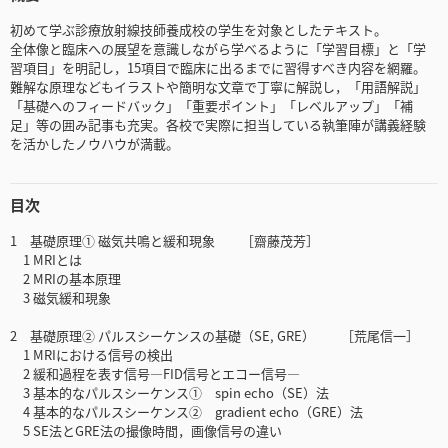
初めて学ぶ診療放射線技師養成校の学生を対象としたテキスト。
全体像と臨床への展望を意識しながら学べるように「学習目標」と「学
習項目」を明記し，15項目で臨床に出るまでに習得すべき内容を網羅。
難解な原理などもイラストや簡明な文章で丁寧に解説し，「用語解説」
「基礎へのフィードバック」「重要ポイント」「レベルアップ」「補
足」等の囲み記事も充実。各校で実際に担当している執筆陣が講義経験
を活かしたノウハウが満載。
目次
1 基礎原理① 磁気共鳴と緩和現象 ［齋藤茂芳］
1 MRIとは
2 MRIの基本原理
3 磁気緩和現象
2 基礎原理② パルスシーケンスの基礎（SE, GRE） ［荒尾信一］
1 MRIにおける信号の検出
2 緩和過程を表す信号―FID信号とエコー信号―
3 基本的なパルスシーケンス① spin echo（SE）法
4 基本的なパルスシーケンス② gradient echo（GRE）法
5 SE法とGRE法の撮像時間，画像信号の違い