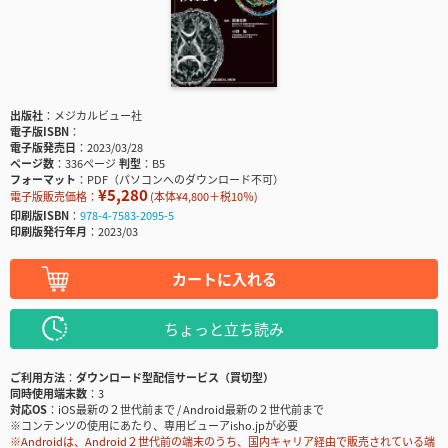
出版社
メジカルビュー社
電子版ISBN
電子版発売日
2023/03/28
ページ数
336ページ
判型
B5
フォーマット
PDF（パソコンへのダウンロード不可）
¥5,280
電子版販売価格：
(本体¥4,800＋税10％)
印刷版ISBN
978-4-7583-2095-5
印刷版発行年月
2023/03
カートに入れる
ちょっと立ち読み
ご利用方法
ダウンロード型配信サービス（買切型）
同時使用端末数
3
対応OS
iOS最新の２世代前まで / Android最新の２世代前まで
※コンテンツの使用にあたり、専用ビューアisho.jpが必要
※Androidは、Android２世代前の端末のうち、国内キャリア経由で販売されている端