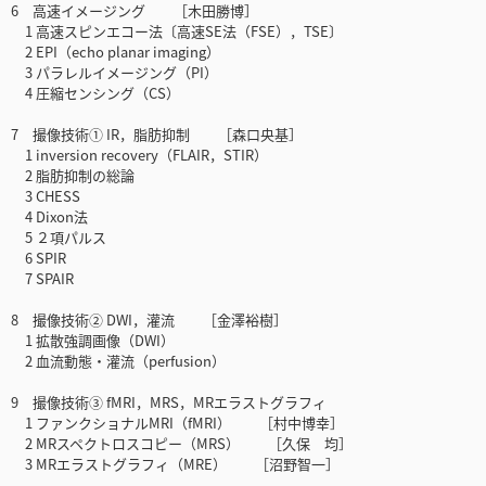
6 高速イメージング ［木田勝博］
1 高速スピンエコー法〔高速SE法（FSE），TSE〕
2 EPI（echo planar imaging）
3 パラレルイメージング（PI）
4 圧縮センシング（CS）
7 撮像技術① IR，脂肪抑制 ［森口央基］
1 inversion recovery（FLAIR，STIR）
2 脂肪抑制の総論
3 CHESS
4 Dixon法
5 ２項パルス
6 SPIR
7 SPAIR
8 撮像技術② DWI，灌流 ［金澤裕樹］
1 拡散強調画像（DWI）
2 血流動態・灌流（perfusion）
9 撮像技術③ fMRI，MRS，MRエラストグラフィ
1 ファンクショナルMRI（fMRI） ［村中博幸］
2 MRスペクトロスコピー（MRS） ［久保 均］
3 MRエラストグラフィ（MRE） ［沼野智一］