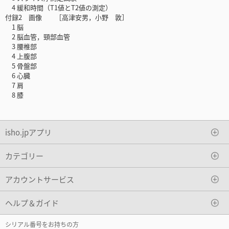
4 緩和時間（T1値とT2値の測定）
付録2 画像 ［高津安男，小野 敦］
1 脳
2 脳血管，頸部血管
3 腰椎部
4 上腹部
5 骨盤部
6 心臓
7 肩
8 膝
isho.jpアプリ
カテゴリー
アカウントサービス
ヘルプ＆ガイド
シリアル番号をお持ちの方