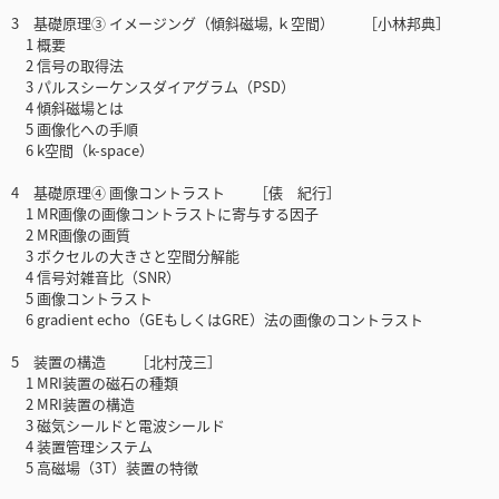
3 基礎原理③ イメージング（傾斜磁場, ｋ空間） ［小林邦典］
1 概要
2 信号の取得法
3 パルスシーケンスダイアグラム（PSD）
4 傾斜磁場とは
5 画像化への手順
6 k空間（k-space）
4 基礎原理④ 画像コントラスト ［俵 紀行］
1 MR画像の画像コントラストに寄与する因子
2 MR画像の画質
3 ボクセルの大きさと空間分解能
4 信号対雑音比（SNR）
5 画像コントラスト
6 gradient echo（GEもしくはGRE）法の画像のコントラスト
5 装置の構造 ［北村茂三］
1 MRI装置の磁石の種類
2 MRI装置の構造
3 磁気シールドと電波シールド
4 装置管理システム
5 高磁場（3T）装置の特徴