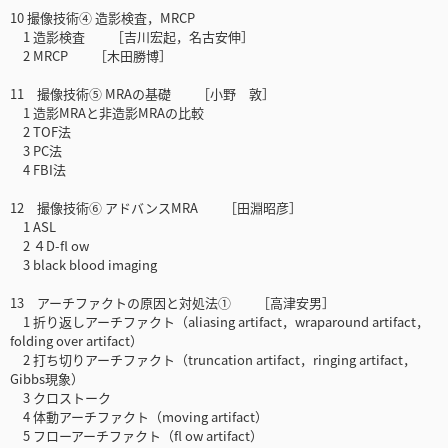
10 撮像技術④ 造影検査，MRCP
1 造影検査 ［吉川宏起，名古安伸］
2 MRCP ［木田勝博］
11 撮像技術⑤ MRAの基礎 ［小野 敦］
1 造影MRAと非造影MRAの比較
2 TOF法
3 PC法
4 FBI法
12 撮像技術⑥ アドバンスMRA ［田淵昭彦］
1 ASL
2 ４D-fl ow
3 black blood imaging
13 アーチファクトの原因と対処法① ［高津安男］
1 折り返しアーチファクト（aliasing artifact，wraparound artifact，
folding over artifact）
2 打ち切りアーチファクト（truncation artifact，ringing artifact，
Gibbs現象）
3 クロストーク
4 体動アーチファクト（moving artifact）
5 フローアーチファクト（fl ow artifact）