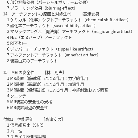
6 部分容積効果（パーシャルボリューム効果）
7 ブラーリング効果（blurring eff ect）
14 アーチファクトの原因と対処法② ［高津安男
1 ケミカル（化学）シフトアーチファクト（chemical shift artifact）
2 磁化率アーチファクト（susceptibility artifact）
3 マジックアングル（魔法角）アーチファクト（magic angle artifact）
4 N/2（エヌハーフ）アーチファクト
5 RF不均一
6 ジッパーアーチファクト（zipper like artifact）
7 アネファクトアーチファクト（annefact artifact）
8 装置由来のアーチファクト
15 MRIの安全性 ［林 則夫］
1 MR装置（静磁場）による作用：力学的作用
2 MR装置（高周波）による作用：加温作用
3 MR装置（傾斜磁場）による作用：神経刺激および騒音
4 クエンチ
5 MR装置の安全性の規格
6 MR装置周辺の安全性
付録1 性能評価 ［高津安男］
1 信号雑音比（SNR）
2 均一性
3 スライス厚測定試験