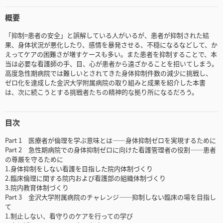
概要
「抑制=患者の安全」と誤解している人がいるが、患者が抑制された結
果、身体状況が悪化したり、感情を暴発させる、不穏になるなどして、か
えってケアの困難さが増すケースも多い。また患者を抑制することで、本
当は必要な看護師の手、目、心が患者から遠ざかることを招いてしまう。
高度急性期病院では難しいとされてきた身体抑制件数の減少に挑戦し、
ゼロ化を達成した金沢大学附属病院の取り組みと成果を紹介した本書
は、次に続こうとする挑戦者たちの精神的な拠り所になるだろう。
目次
Part 1 医療者が倫理を学ぶ意味とは――身体抑制ゼロを実現するために
Part 2 急性期病院での身体抑制ゼロに向けた看護管理者の役割――患者
の尊厳を守るために
1.身体抑制をしない看護を目指した院内体制づくり
2.臨床倫理に関する院内および看護部の組織体制づくり
3.院内教育体制づくり
Part 3 金沢大学附属病院のチャレンジ――抑制しない臨床の場を目指し
て
1.制止しない、看守りのケアを行っての学び