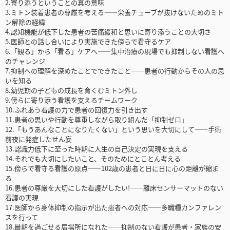
2.寄り添うということの真の意味
3.ミトン装着患者の尊厳を考える――栄養チューブが抜けないためのミト
ン解除の経緯
4.認知機能が低下した患者の苦痛緩和と思いに寄り添うことの大切さ
5.医師との話し合いにより実施できた傍らで看守るケア
6.「観る」から「看る」ケアへ――集中治療の現場でも抑制しない看護へ
のチャレンジ
7.抑制への理解を深めたことでできたこと――患者の行動からその人の思
いを知る
8.幼児期の子どもの成長を育くむミトン外し
9.傍らに寄り添う看護を支えるチームワーク
10.ふれあう看護の力で患者の回復力を引き出す
11.患者の思いや行動を尊重しながら取り組んだ「抑制ゼロ」
12.「もうあんなことになりたくない」という思いを大切にして――手術
前夜に発症したせん妄
13.認識力低下に至った時期に人生の自己決定の実現を支える
14.それでも大切にしたいこと、そのためにとことん考える
15.傍らで看守る看護の原点――102歳の患者と日に日に心の距離が縮ま
る
16.患者の尊厳を大切にした看護がしたい!――離床センサーマットのない
看護の実現
17.医師から身体抑制の指示が出た患者への対応――多職種カンファレン
スを行って
18.最期を過ごせる居場所になれた――抑制のない看護が患者・家族の安