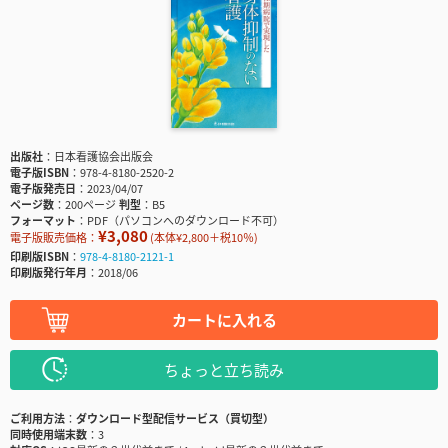
出版社
日本看護協会出版会
電子版ISBN
978-4-8180-2520-2
電子版発売日
2023/04/07
ページ数
200ページ
判型
B5
フォーマット
PDF（パソコンへのダウンロード不可）
¥3,080
電子版販売価格：
(本体¥2,800＋税10％)
印刷版ISBN
978-4-8180-2121-1
印刷版発行年月
2018/06
カートに入れる
ちょっと立ち読み
ご利用方法
ダウンロード型配信サービス（買切型）
同時使用端末数
3