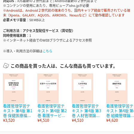
対応OS
iOS最新の２世代前まで / Android最新の２世代前まで
※コンテンツの使用にあたり、専用ビューアisho.jpが必要
※Androidは、Android２世代前の端末のうち、国内キャリア経由で販売されている端
末（Xperia、GALAXY、AQUOS、ARROWS、Nexusなど）にて動作確認しています
必要メモリ容量
58 MB以上
ご利用方法
アクセス型配信サービス（買切型）
同時使用端末数
1
※インターネット経由でのWEBブラウザによるアクセス参照
※導入・利用方法の詳細は
こちら
この商品を買った人は、こんな商品も買っています。
看護管理学習テ
看護管理学習テ
看護管理学習テ
看護管理学習テ
キスト 第4版 第1
キスト 第4版 第2
キスト 第4版 第3
キスト 第4版 第
巻 保健医療福...
巻 看護サービ...
巻 人材管理論...
巻 組織管理論...
¥3,520
¥4,510
¥4,510
¥4,620