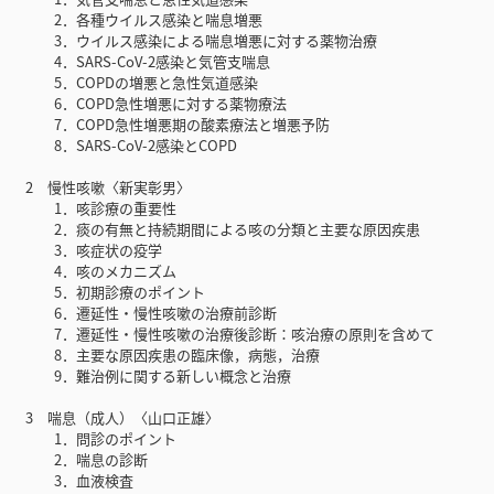
2．各種ウイルス感染と喘息増悪
3．ウイルス感染による喘息増悪に対する薬物治療
4．SARS-CoV-2感染と気管支喘息
5．COPDの増悪と急性気道感染
6．COPD急性増悪に対する薬物療法
7．COPD急性増悪期の酸素療法と増悪予防
8．SARS-CoV-2感染とCOPD
2 慢性咳嗽〈新実彰男〉
1．咳診療の重要性
2．痰の有無と持続期間による咳の分類と主要な原因疾患
3．咳症状の疫学
4．咳のメカニズム
5．初期診療のポイント
6．遷延性・慢性咳嗽の治療前診断
7．遷延性・慢性咳嗽の治療後診断：咳治療の原則を含めて
8．主要な原因疾患の臨床像，病態，治療
9．難治例に関する新しい概念と治療
3 喘息（成人）〈山口正雄〉
1．問診のポイント
2．喘息の診断
3．血液検査