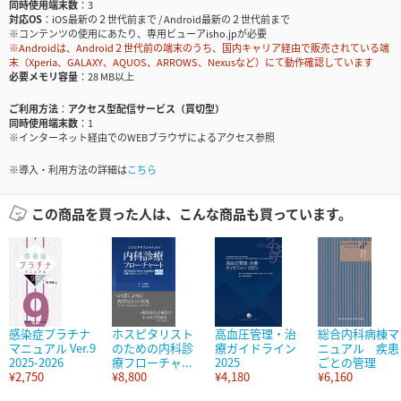
同時使用端末数
3
対応OS
iOS最新の２世代前まで / Android最新の２世代前まで
※コンテンツの使用にあたり、専用ビューアisho.jpが必要
※Androidは、Android２世代前の端末のうち、国内キャリア経由で販売されている端
末（Xperia、GALAXY、AQUOS、ARROWS、Nexusなど）にて動作確認しています
必要メモリ容量
28 MB以上
ご利用方法
アクセス型配信サービス（買切型）
同時使用端末数
1
※インターネット経由でのWEBブラウザによるアクセス参照
※導入・利用方法の詳細は
こちら
この商品を買った人は、こんな商品も買っています。
感染症プラチナ
ホスピタリスト
高血圧管理・治
総合内科病棟マ
マニュアル Ver.9
のための内科診
療ガイドライン
ニュアル 疾患
2025-2026
療フローチャ...
2025
ごとの管理
¥2,750
¥8,800
¥4,180
¥6,160