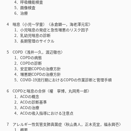
4．呼吸機能検査
5．画像検査
6．治療
4 喘息（小児〜学童）〈永倉顕一，海老澤元宏〉
1．小児喘息の発症と急性増悪のリスク因子
2．乳幼児喘息の診断
3．長期管理のサイクル
5 COPD〈浅井一久，渡辺徹也〉
1．COPDの病態
2．COPDの診断
3．安定期COPDの治療方針
4．増悪期COPDの治療方針
5．COVID-19流行期におけるCOPDの作業診断と管理手順
6 COPDと喘息の合併〈權 寧博，丸岡秀一郎〉
1．ACOの概念
2．ACOの診断基準
3．ACOの治療
4．ACOの吸入指導における注意点
7 アレルギー性気管支肺真菌症〈秋山勇人，正木克宜，福永興壱〉
1．概要