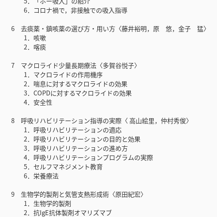
5．「ホー吸入」の紹介
6．コロナ禍で，非接触での吸入指導
6 去痰薬・鎮咳薬の選び方・用い方〈藤井裕明，原 悠，金子 猛〉
1．咳嗽
2．喀痰
7 マクロライド少量長期療法〈多賀谷悦子〉
1．マクロライドの作用機序
2．喘息に対するマクロライドの効果
3．COPDに対するマクロライドの効果
4．安全性
8 呼吸リハビリテーション指導の実際〈 高山絵里，仲村秀俊〉
1．呼吸リハビリテーションの適応
2．呼吸リハビリテーションの目的と効果
3．呼吸リハビリテーションの進め方
4．呼吸リハビリテーションプログラムの実際
5．セルフマネジメント教育
6．栄養療法
9 生物学的製剤と気管支熱形成術〈原田紀宏〉
1．生物学的製剤
2．抗IgE抗体製剤オマリズマブ