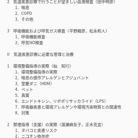
2 気道疾患診療で行うことが望ましい血液検査〈田中明彦〉
1．喘息
2．COPD
3．その他
3 呼吸機能および呼気ガス検査〈平野綱彦，松永和人〉
1．呼吸機能検査
2．呼気NO検査
II 気道疾患診療に必要な管理と治療
1 環境整備指導の実際〈杣 知行〉
1．環境整備指導の実際
2．喘息の感作アレルゲンとアジュバント
3．室塵ダニ（HDM）
4．ペット
5．真菌
6．エンドトキシン，リポポリサッカライド（LPS）
7．呼吸器疾患と環境アレルゲンや環境汚染物質との関連性
8．対策
2 禁煙指導（支援）の実際〈渡瀬麻友子，正木克宜〉
1．タバコと疾患リスク
2．ニコチン依存症