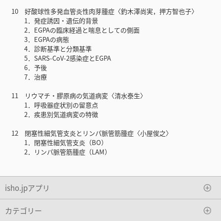
10 好酸球性多発血管炎性肉芽腫症〈釣木澤尚実，押方智也子〉
1．発症誘因・遺伝的背景
2．EGPAの臨床経過と喘息としての側面
3．EGPAの病態
4．診断基準と分類基準
5．SARS-CoV-2感染症とEGPA
6．予後
7．治療
11 リウマチ・膠原病の気道病変〈清水泰生〉
1．呼吸器症状別の留意点
2．疾患別気道病変の特徴
12 閉塞性細気管支炎とリンパ脈管筋腫症〈小屋俊之〉
1．閉塞性細気管支炎（BO）
2．リンパ脈管筋腫症（LAM）
isho.jpアプリ
カテゴリー