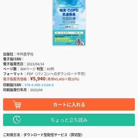
出版社
中外医学社
電子版ISBN
電子版発売日
2023/04/14
ページ数
304ページ
判型
A5判
フォーマット
PDF（パソコンへのダウンロード不可）
¥5,940
電子版販売価格：
(本体¥5,400＋税10％)
印刷版ISBN
978-4-498-13104-0
印刷版発行年月
2023/04
カートに入れる
ちょっと立ち読み
ご利用方法
ダウンロード型配信サービス（買切型）