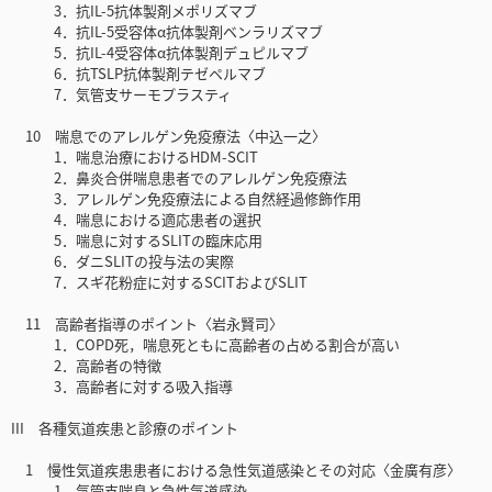
3．抗IL-5抗体製剤メポリズマブ
4．抗IL-5受容体α抗体製剤ベンラリズマブ
5．抗IL-4受容体α抗体製剤デュピルマブ
6．抗TSLP抗体製剤テゼペルマブ
7．気管支サーモプラスティ
10 喘息でのアレルゲン免疫療法〈中込一之〉
1．喘息治療におけるHDM-SCIT
2．鼻炎合併喘息患者でのアレルゲン免疫療法
3．アレルゲン免疫療法による自然経過修飾作用
4．喘息における適応患者の選択
5．喘息に対するSLITの臨床応用
6．ダニSLITの投与法の実際
7．スギ花粉症に対するSCITおよびSLIT
11 高齢者指導のポイント〈岩永賢司〉
1．COPD死，喘息死ともに高齢者の占める割合が高い
2．高齢者の特徴
3．高齢者に対する吸入指導
III 各種気道疾患と診療のポイント
1 慢性気道疾患患者における急性気道感染とその対応〈金廣有彦〉
1．気管支喘息と急性気道感染