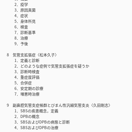
2．疫学
3．原因真菌
4．症状
5．身体所見
6．検査
7．診断基準
8．治療
9．予後
8 気管支拡張症〈松本久子〉
1．定義と診断
2．どのような症例で気管支拡張症を疑うか
3．診断時検査
4．重症度評価
5．合併症
6．安定期の診療
7．増悪時治療
9 副鼻腔気管支症候群とびまん性汎細気管支炎〈久田剛志〉
1．SBSの疾患概念，定義
2．DPBの概念
3．SBSおよびDPBの病態と診断
4．SBSおよびDPBの治療