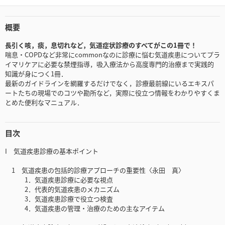
概要
長引く咳，痰，息切れなど，気道症状診療のすべてがこの1冊で！
喘息・COPDなど非常にcommonなのに診療に悩む気道疾患についてプラ
イマリケアに必要な禁煙指導，吸入療法から高度専門的治療まで実践的
知識が身につく1冊．
最新のガイドラインを網羅するだけでなく，診療最前線にいるエキスパ
ートたちの現場でのコツや勘所など，実際に役立つ情報をわかりやすくま
とめた便利なマニュアル．
目次
I 気道疾患診療の基本ポイント
1 気道疾患の包括的診療アプローチの重要性〈永田 真〉
1．気道疾患診療に必要な視点
2．代表的気道疾患のメカニズム
3．気道疾患診療で役立つ検査
4．気道疾患の管理・治療のための主なアイテム