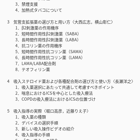
3．禁煙支援
4．加熱式タバコについて
3 気管支拡張薬の選び方と用い方〈大西広志，横山彰仁〉
1．β2刺激薬の作用機序
2．短時間作用性β2刺激薬（SABA）
3．長時間作用性β2刺激薬（LABA）
4．抗コリン薬の作用機序
5．短時間作用性抗コリン薬（SAMA）
6．長時間作用性抗コリン薬（LAMA）
7．LAMA/LABA配合剤
8．テオフィリン薬
4 吸入ステロイド薬および各種配合剤の選び方と使い方〈長瀬洋之〉
1．吸入薬選択にあたって共通して考慮すべきポイント
2．喘息におけるICSを中心とした吸入療法
3．COPDの吸入療法におけるICSの位置づけ
5 吸入指導の実際〈堀口高彦，近藤りえ子〉
1．吸入薬の種類
2．デバイスの選択手順
3．新しい吸入操作ビデオの紹介
4．吸入指導の手順