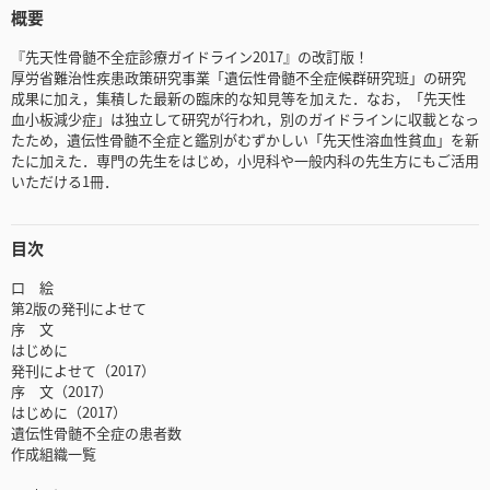
概要
『先天性骨髄不全症診療ガイドライン2017』の改訂版！
厚労省難治性疾患政策研究事業「遺伝性骨髄不全症候群研究班」の研究
成果に加え，集積した最新の臨床的な知見等を加えた．なお，「先天性
血小板減少症」は独立して研究が行われ，別のガイドラインに収載となっ
たため，遺伝性骨髄不全症と鑑別がむずかしい「先天性溶血性貧血」を新
たに加えた．専門の先生をはじめ，小児科や一般内科の先生方にもご活用
いただける1冊．
目次
口 絵
第2版の発刊によせて
序 文
はじめに
発刊によせて（2017）
序 文（2017）
はじめに（2017）
遺伝性骨髄不全症の患者数
作成組織一覧