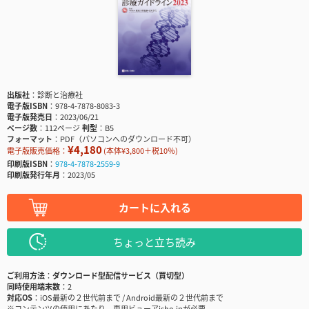
出版社
診断と治療社
電子版ISBN
978-4-7878-8083-3
電子版発売日
2023/06/21
ページ数
112ページ
判型
B5
フォーマット
PDF（パソコンへのダウンロード不可）
¥4,180
電子版販売価格：
(本体¥3,800＋税10％)
印刷版ISBN
978-4-7878-2559-9
印刷版発行年月
2023/05
カートに入れる
ちょっと立ち読み
ご利用方法
ダウンロード型配信サービス（買切型）
同時使用端末数
2
対応OS
iOS最新の２世代前まで / Android最新の２世代前まで
※コンテンツの使用にあたり、専用ビューアisho.jpが必要