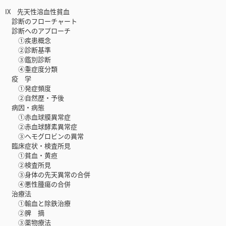
IX 先天性溶血性貧血
診断のフローチャート
診断へのアプローチ
①疾患概念
②診断基準
③鑑別診断
④重症度分類
疫 学
①発症頻度
②自然歴・予後
病因・病態
①赤血球膜異常症
②赤血球酵素異常症
③ヘモグロビンの異常
臨床症状・検査所見
①貧血・黄疸
②検査所見
③身体の先天異常の合併
④悪性腫瘍の合併
治療法
①輸血と除鉄治療
②脾 摘
③薬物療法