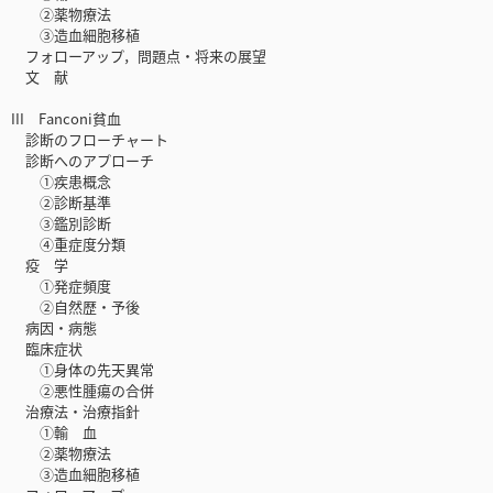
②薬物療法
③造血細胞移植
フォローアップ，問題点・将来の展望
文 献
III Fanconi貧血
診断のフローチャート
診断へのアプローチ
①疾患概念
②診断基準
③鑑別診断
④重症度分類
疫 学
①発症頻度
②自然歴・予後
病因・病態
臨床症状
①身体の先天異常
②悪性腫瘍の合併
治療法・治療指針
①輸 血
②薬物療法
③造血細胞移植