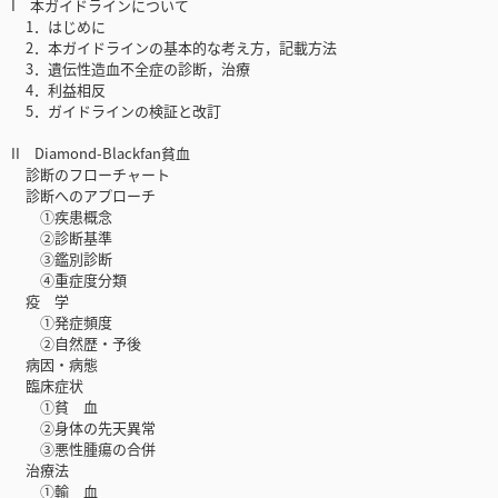
I 本ガイドラインについて
1．はじめに
2．本ガイドラインの基本的な考え方，記載方法
3．遺伝性造血不全症の診断，治療
4．利益相反
5．ガイドラインの検証と改訂
II Diamond-Blackfan貧血
診断のフローチャート
診断へのアプローチ
①疾患概念
②診断基準
③鑑別診断
④重症度分類
疫 学
①発症頻度
②自然歴・予後
病因・病態
臨床症状
①貧 血
②身体の先天異常
③悪性腫瘍の合併
治療法
①輸 血