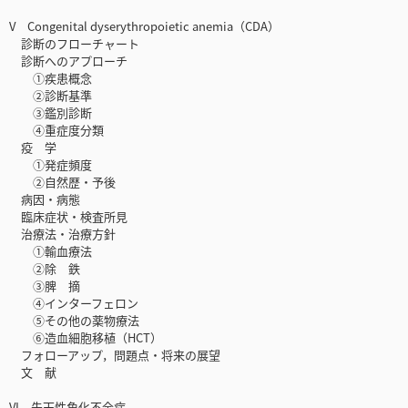
V Congenital dyserythropoietic anemia（CDA）
診断のフローチャート
診断へのアプローチ
①疾患概念
②診断基準
③鑑別診断
④重症度分類
疫 学
①発症頻度
②自然歴・予後
病因・病態
臨床症状・検査所見
治療法・治療方針
①輸血療法
②除 鉄
③脾 摘
④インターフェロン
⑤その他の薬物療法
⑥造血細胞移植（HCT）
フォローアップ，問題点・将来の展望
文 献
VI 先天性角化不全症