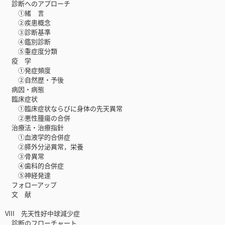
診断へのアプローチ
①緒 言
②疾患概念
③診断基準
④鑑別診断
⑤重症度分類
疫 学
①発症頻度
②自然歴・予後
病因・病態
臨床症状
①臨床症状ならびに身体の先天異常
②悪性腫瘍の合併
治療法・治療指針
①血液学的合併症
②膵外分泌異常，栄養
③骨異常
④歯科的合併症
⑤神経発達
フォローアップ
文 献
VIII 先天性好中球減少症
診断のフローチャート