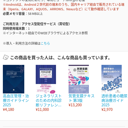
※Androidは、Android２世代前の端末のうち、国内キャリア経由で販売されている端
末（Xperia、GALAXY、AQUOS、ARROWS、Nexusなど）にて動作確認しています
必要メモリ容量
58 MB以上
ご利用方法
アクセス型配信サービス（買切型）
同時使用端末数
1
※インターネット経由でのWEBブラウザによるアクセス参照
※導入・利用方法の詳細は
こちら
この商品を買った人は、こんな商品も買っています。
高血圧管理・治
ジェネラリスト
気管支鏡テキス
透析患者の糖尿
療ガイドライン
のための内科診
ト 第3版
病治療ガイド
2025
断リファレン...
¥13,200
2025
¥4,180
¥11,000
¥2,970