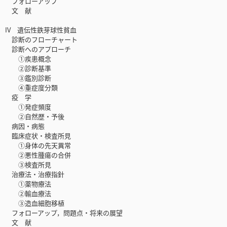
フォローアップ
文 献
IV 遺伝性鉄芽球性貧血
診断のフローチャート
診断へのアプローチ
①疾患概念
②診断基準
③鑑別診断
④重症度分類
疫 学
①発症頻度
②自然歴・予後
病因・病態
臨床症状・検査所見
①身体の先天異常
②悪性腫瘍の合併
③検査所見
治療法・治療指針
①薬物療法
②輸血療法
③造血細胞移植
フォローアップ，問題点・将来の展望
文 献