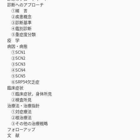
診断へのアプローチ
①緒 言
②疾患概念
③診断基準
④鑑別診断
⑤重症度分類
疫 学
病因・病態
①SCN1
②SCN2
③SCN3
④SCN4
⑤SCN5
⑥SRP54欠乏症
臨床症状
①臨床症状，身体所見
②検査所見
治療法・治療指針
①対症療法
②根治療法
③その他の治療戦略
フォローアップ
文 献