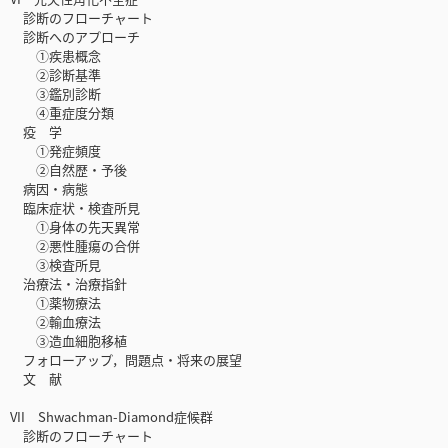
診断のフローチャート
診断へのアプローチ
①疾患概念
②診断基準
③鑑別診断
④重症度分類
疫 学
①発症頻度
②自然歴・予後
病因・病態
臨床症状・検査所見
①身体の先天異常
②悪性腫瘍の合併
③検査所見
治療法・治療指針
①薬物療法
②輸血療法
③造血細胞移植
フォローアップ，問題点・将来の展望
文 献
VII Shwachman-Diamond症候群
診断のフローチャート