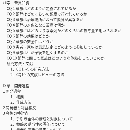
Ⅷ章 背景知識
CQ 1 鎮静はどのように定義されているか
CQ 2 鎮静はどのくらいの頻度で行われているか
CQ 3 鎮静は治療場所によって頻度が異なるか
CQ 4 鎮静の対象となる苦痛は何か
CQ 5 鎮静にはどのような薬剤がどのくらいの投与量で用いられるか
CQ 6 鎮静の効果はどうか
CQ 7 鎮静の安全性はどうか
CQ 8 患者・家族は意思決定にどのように参加しているか
CQ 9 鎮静は生命予後を短くするのか
CQ 10 鎮静に関して家族はどのような体験をしているのか
研究方法・文献
1．CQ1～9 の研究方法
2．CQ10 の文献レビューの方法
Ⅸ章 開発過程
1 開発過程
1．概要
2．作成方法
2 開発者と利益相反
3 今後の検討点
1．手引き全体の構成と対象について
2．鎮静の妥当性の評価について
3．患者や家族の意思について