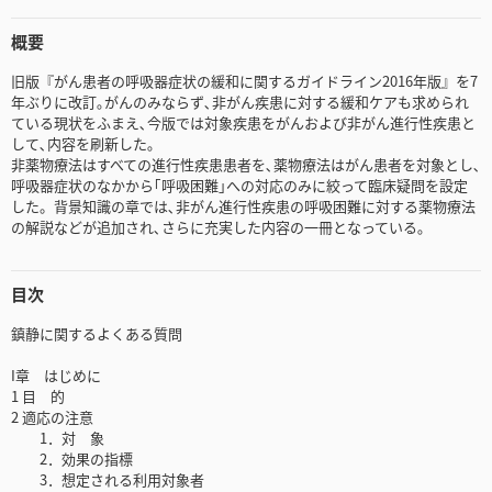
概要
旧版『がん患者の呼吸器症状の緩和に関するガイドライン2016年版』を7
年ぶりに改訂｡がんのみならず､非がん疾患に対する緩和ケアも求められ
ている現状をふまえ､今版では対象疾患をがんおよび非がん進行性疾患と
して､内容を刷新した｡
非薬物療法はすべての進行性疾患患者を､薬物療法はがん患者を対象とし､
呼吸器症状のなかから｢呼吸困難｣への対応のみに絞って臨床疑問を設定
した。背景知識の章では､非がん進行性疾患の呼吸困難に対する薬物療法
の解説などが追加され､さらに充実した内容の一冊となっている｡
目次
鎮静に関するよくある質問
I章 はじめに
1 目 的
2 適応の注意
1．対 象
2．効果の指標
3．想定される利用対象者