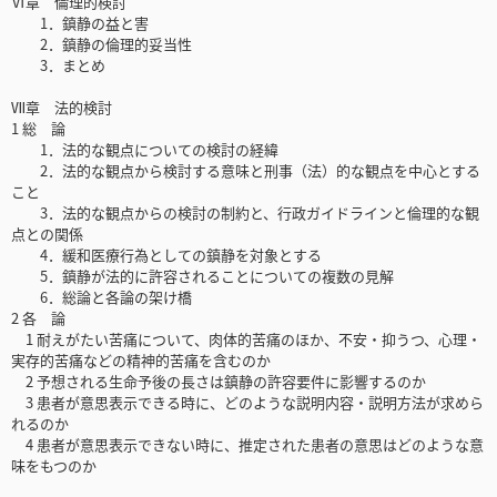
Ⅵ章 倫理的検討
1．鎮静の益と害
2．鎮静の倫理的妥当性
3．まとめ
Ⅶ章 法的検討
1 総 論
1．法的な観点についての検討の経緯
2．法的な観点から検討する意味と刑事（法）的な観点を中心とする
こと
3．法的な観点からの検討の制約と、行政ガイドラインと倫理的な観
点との関係
4．緩和医療行為としての鎮静を対象とする
5．鎮静が法的に許容されることについての複数の見解
6．総論と各論の架け橋
2 各 論
1 耐えがたい苦痛について、肉体的苦痛のほか、不安・抑うつ、心理・
実存的苦痛などの精神的苦痛を含むのか
2 予想される生命予後の長さは鎮静の許容要件に影響するのか
3 患者が意思表示できる時に、どのような説明内容・説明方法が求めら
れるのか
4 患者が意思表示できない時に、推定された患者の意思はどのような意
味をもつのか