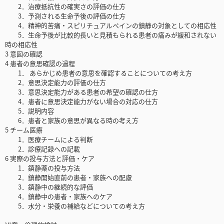
2．治療抵抗性の確実さの評価の仕方
3．予測される生命予後の評価の仕方
4．精神的苦痛・スピリチュアルペインの鎮静の対象としての相応性
5．生命予後が比較的長いと見積もられる患者の痛みが緩和されない
時の相応性
3 意図の確認
4 患者の意思確認の過程
1． あらかじめ患者の意思を確認することについての考え方
2．意思決定能力の評価の仕方
3．意思決定能力がある患者の希望の確認の仕方
4．患者に意思決定能力がない場合の対応の仕方
5．説明内容
6．患者と家族の意思が異なる時の考え方
5 チーム医療
1．医療チームによる判断
2．診療記録への記載
6 実際の投与方法と評価・ケア
1．鎮静薬の投与方法
2．鎮静開始直前の患者・家族への配慮
3．鎮静中の継続的な評価
4．鎮静中の患者・家族へのケア
5．水分・栄養の補給などについての考え方