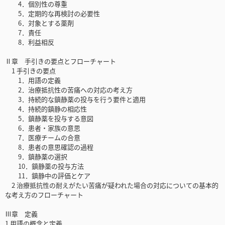
4．個別性の尊重
5．定期的な再検討の必要性
6．対象とする薬剤
7．責任
8．利益相反
Ⅱ章 手引きの要点とフローチャート
1 手引きの要点
1．用語の定義
2．治療抵抗性の苦痛への対応の考え方
3．持続的な鎮静薬の投与を行う要件と適用
4．持続的鎮静の相応性
5．鎮静薬を投与する意図
6．患者・家族の意思
7．医療チームの合意
8．患者の意思確認の過程
9．鎮静薬の選択
10．鎮静薬の投与方法
11．鎮静中の評価とケア
2 治療抵抗性の耐えがたい苦痛が疑われた場合の対応についての基本的
な考え方のフローチャート
Ⅲ章 定義
1 用語の概念と定義