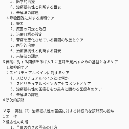
5．医学的治療
6．治療抵抗性と判断する目安
7．未解決の課題
4 呼吸困難に対する緩和ケア
1．概要
2．原因の同定と治療
3．治療目標の設定
4．苦痛を悪化させている要因の改善とケア
5．医学的治療
6．治療抵抗性と判断する目安
7．未解決の課題
3 苦痛に対する閾値をあげ人生に意味を見出すための基盤となるケア
1 精神的ケア
2 スピリチュアルペインに対するケア
1．スピリチュアルペインとは何か
2．スピリチュアルペインのアセスメントとケア
3．治療抵抗性の苦痛をもつ患者に関わる医療者のケア
4．未解決の課題
4 間欠的鎮静
Ⅴ章 実践（2）治療抵抗性の苦痛に対する持続的な鎮静薬の投与
1 要 件
2 相応性の判断
1．苦痛の強さの評価の仕方