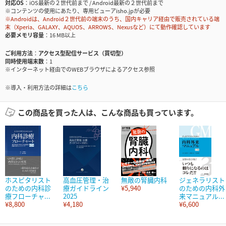
対応OS
iOS最新の２世代前まで / Android最新の２世代前まで
※コンテンツの使用にあたり、専用ビューアisho.jpが必要
※Androidは、Android２世代前の端末のうち、国内キャリア経由で販売されている端
末（Xperia、GALAXY、AQUOS、ARROWS、Nexusなど）にて動作確認しています
必要メモリ容量
16 MB以上
ご利用方法
アクセス型配信サービス（買切型）
同時使用端末数
1
※インターネット経由でのWEBブラウザによるアクセス参照
※導入・利用方法の詳細は
こちら
この商品を買った人は、こんな商品も買っています。
ホスピタリスト
高血圧管理・治
無敵の腎臓内科
ジェネラリスト
のための内科診
療ガイドライン
¥5,940
のための内科外
療フローチャ...
2025
来マニュアル...
¥8,800
¥4,180
¥6,600