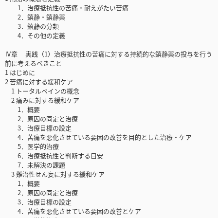
1．治療抵抗性の苦痛・耐えがたい苦痛
2．鎮静・鎮静薬
3．鎮静の分類
4．その他の定義
Ⅳ章 実践（1）治療抵抗性の苦痛に対する持続的な鎮静薬の投与を行う
前に考えるべきこと
1 はじめに
2 苦痛に対する緩和ケア
1 トータルペインの概念
2 痛みに対する緩和ケア
1．概要
2．原因の同定と治療
3．治療目標の設定
4．苦痛を悪化させている要因の改善を目的とした治療・ケア
5．医学的治療
6．治療抵抗性と判断する目安
7．未解決の課題
3 難治性せん妄に対する緩和ケア
1．概要
2．原因の同定と治療
3．治療目標の設定
4．苦痛を悪化させている要因の改善とケア