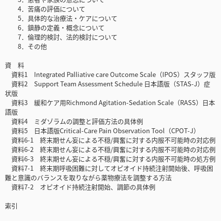
4．苦痛の評価について
5．具体的な治療法・ケアについて
6．鎮静の定義・概念について
7．倫理的検討、法的検討について
8．その他
資 料
資料1 Integrated Palliative care Outcome Scale（IPOS）スタッフ版
資料2 Support Team Assessment Schedule 日本語版（STAS-J）症
状版
資料3 緩和ケア用Richmond Agitation-Sedation Scale（RASS）日本
語版
資料4 ミダゾラムの調整と評価方法の具体例
資料5 日本語版Critical-Care Pain Observation Tool（CPOT-J）
資料6-1 終末期せん妄による不穏/興奮に対する内服不可能時の対応例
資料6-2 終末期せん妄による不穏/興奮に対する内服不可能時の対応例
資料6-3 終末期せん妄による不穏/興奮に対する内服不可能時の処方例
資料7-1 終末期呼吸困難に対してオピオイド持続注射開始後、呼吸困
難と意識のバランスを取りながら薬物療法を調整する方法
資料7-2 オピオイド持続注射開始、調節の具体例
索引