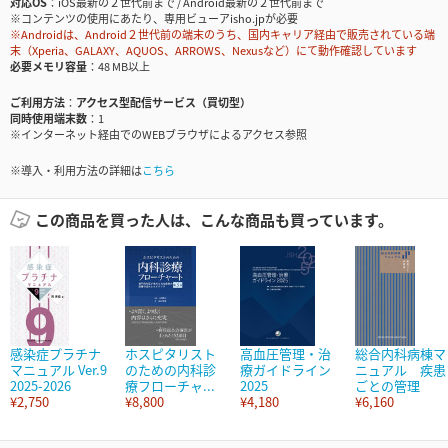
対応OS
iOS最新の２世代前まで / Android最新の２世代前まで
※コンテンツの使用にあたり、専用ビューアisho.jpが必要
※Androidは、Android２世代前の端末のうち、国内キャリア経由で販売されている端
末（Xperia、GALAXY、AQUOS、ARROWS、Nexusなど）にて動作確認しています
必要メモリ容量
48 MB以上
ご利用方法
アクセス型配信サービス（買切型）
同時使用端末数
1
※インターネット経由でのWEBブラウザによるアクセス参照
※導入・利用方法の詳細は
こちら
この商品を買った人は、こんな商品も買っています。
感染症プラチナ
ホスピタリスト
高血圧管理・治
総合内科病棟マ
マニュアル Ver.9
のための内科診
療ガイドライン
ニュアル 疾患
2025-2026
療フローチャ...
2025
ごとの管理
¥2,750
¥8,800
¥4,180
¥6,160