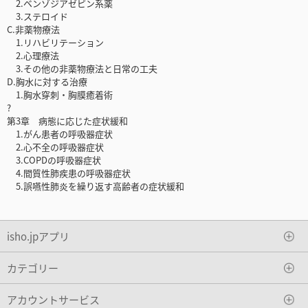
2.ベンゾジアゼピン系薬
3.ステロイド
C.非薬物療法
1.リハビリテーション
2.心理療法
3.その他の非薬物療法と日常の工夫
D.胸水に対する治療
1.胸水穿刺・胸膜癒着術
?
第3章 病態に応じた症状緩和
1.がん患者の呼吸器症状
2.心不全の呼吸器症状
3.COPDの呼吸器症状
4.間質性肺疾患の呼吸器症状
5.誤嚥性肺炎を繰り返す高齢者の症状緩和
isho.jpアプリ
カテゴリー
アカウントサービス