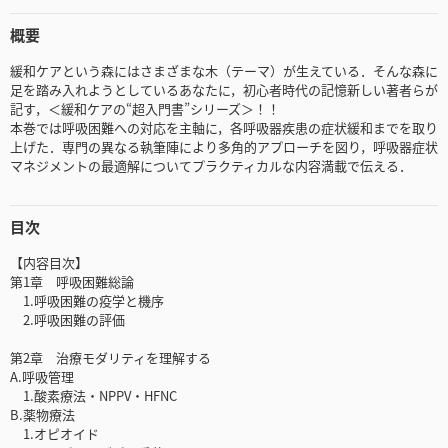
概要
緩和ケアという森にはさまざまな木（テーマ）が生えている．そんな森に
足を踏み入れようとしているあなたに，初心者時代の記憶新しい著者らが
記す，＜緩和ケアの“超入門書”シリーズ＞！！
本巻では呼吸困難への対応を主軸に，各呼吸器疾患の症状緩和までを取り
上げた．専門の異なる執筆陣により多角的アプローチを図り，呼吸器症状
マネジメントの最適解についてプラクティカルな内容満載で伝える．
目次
【内容目次】
第1章 呼吸困難総論
1.呼吸困難の疫学と機序
2.呼吸困難の評価
第2章 治療モダリティを理解する
A.呼吸管理
1.酸素療法・NPPV・HFNC
B.薬物療法
1.オピオイド