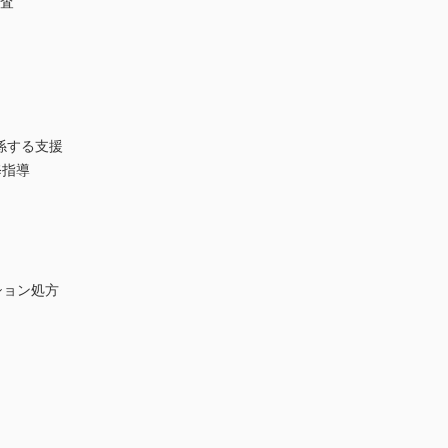
検査
係する支援
修指導
ション処方
）