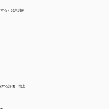
する）発声訓練
練
）
）
練
関係する評価・検査