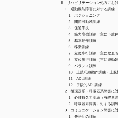
II．リハビリテーション処方にお
1 運動機能障害に対する訓練
1 ポジショニング
2 関節可動域訓練
3 促通手技
4 筋力増強訓練（主に下肢体
5 基本動作訓練
6 移乗訓練
7 立位歩行訓練（主に脳血管
8 立位歩行訓練（主に運動器
9 バランス訓練
10 上肢巧緻動作訓練・上肢
11 ADL訓練
12 手段的ADL訓練
2 循環器系・呼吸器系障害に
1 心肺持久力訓練（有酸素運
2 呼吸器系障害に対する訓
3 コミュニケーション障害に
1 失語症の訓練