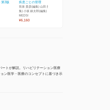
 第3版
疾患ごとの管理
筒泉 貴彦(編集) 山田 悠史(編
集) 小坂 鎮太郎(編集)
MEDSI
¥6,160
パートが解説。リハビリテーション医療
ション医学・医療のコンセプトに基づき示