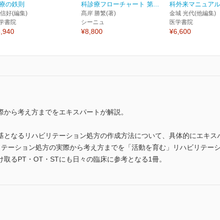
療の鉄則
科診療フローチャート 第...
科外来マニュアル
 信好(編集)
髙岸 勝繁(著)
金城 光代(他編集)
学書院
シーニュ
医学書院
,940
¥8,800
¥6,600
際から考え方までをエキスパートが解説。
基となるリハビリテーション処方の作成方法について、具体的にエキス
リテーション処方の実際から考え方までを「活動を育む」リハビリテー
取るPT・OT・STにも日々の臨床に参考となる1冊。