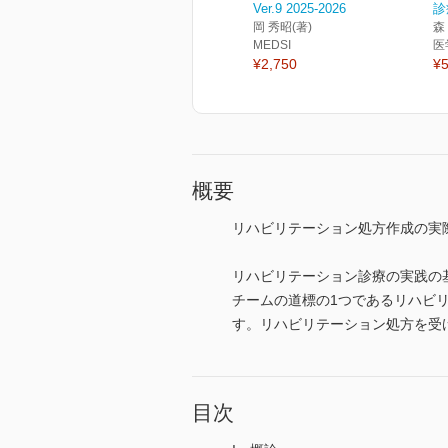
Ver.9 2025-2026
診
岡 秀昭(著)
森
MEDSI
医
¥2,750
¥5
概要
リハビリテーション処方作成の実
リハビリテーション診療の実践の
チームの道標の1つであるリハビ
す。リハビリテーション処方を受け
目次