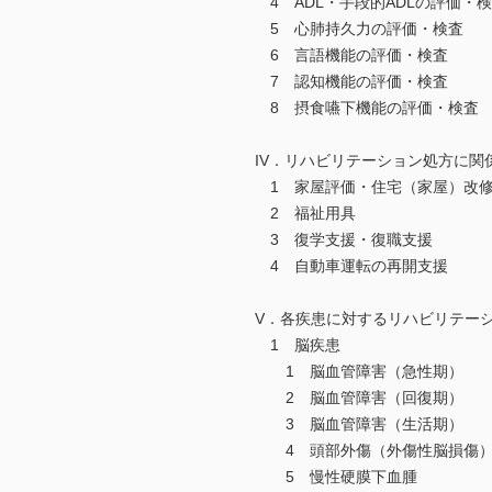
4 ADL・手段的ADLの評価・
5 心肺持久力の評価・検査
6 言語機能の評価・検査
7 認知機能の評価・検査
8 摂食嚥下機能の評価・検査
IV．リハビリテーション処方に関
1 家屋評価・住宅（家屋）改
2 福祉用具
3 復学支援・復職支援
4 自動車運転の再開支援
V．各疾患に対するリハビリテー
1 脳疾患
1 脳血管障害（急性期）
2 脳血管障害（回復期）
3 脳血管障害（生活期）
4 頭部外傷（外傷性脳損傷
5 慢性硬膜下血腫