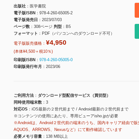
出版社
医学書院
電子版ISBN
978-4-260-65005-2
電子版発売日
2023/07/03
ページ数
308ページ
判型
B5
フォーマット
PDF（パソコンへのダウンロード不可）
¥4,950
電子版販売価格：
(本体¥4,500＋税10％)
印刷版ISBN
978-4-260-05005-0
印刷版発行年月
2023/06
ご利用方法
ダウンロード型配信サービス（買切型）
同時使用端末数
3
対応OS
iOS最新の２世代前まで / Android最新の２世代前まで
※コンテンツの使用にあたり、専用ビューアisho.jpが必要
※Androidは、Android２世代前の端末のうち、国内キャリア経由で販
AQUOS、ARROWS、Nexusなど）にて動作確認しています
必要メモリ容量
138 MB以上