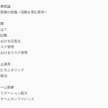
医療総論
療の意義 ─活動を育む医学─
実際
は？
記載
おける注意点
リスク管理
おけるリスク管理
止基準
とモニタリング
処法
チーム医療
リテーション処方
チームカンファレンス