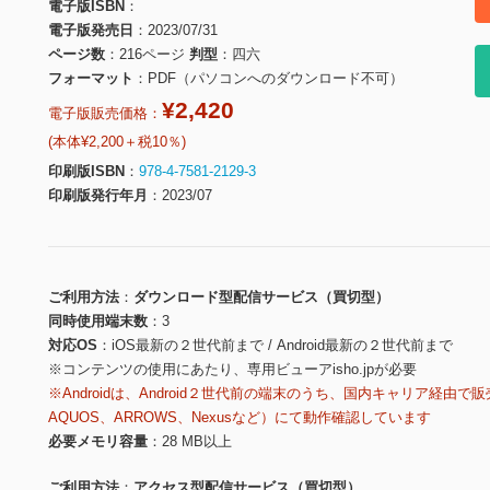
電子版ISBN
電子版発売日
2023/07/31
ページ数
216ページ
判型
四六
フォーマット
PDF（パソコンへのダウンロード不可）
¥2,420
電子版販売価格：
(本体¥2,200＋税10％)
印刷版ISBN
978-4-7581-2129-3
印刷版発行年月
2023/07
ご利用方法
ダウンロード型配信サービス（買切型）
同時使用端末数
3
対応OS
iOS最新の２世代前まで / Android最新の２世代前まで
※コンテンツの使用にあたり、専用ビューアisho.jpが必要
※Androidは、Android２世代前の端末のうち、国内キャリア経由で販
AQUOS、ARROWS、Nexusなど）にて動作確認しています
必要メモリ容量
28 MB以上
ご利用方法
アクセス型配信サービス（買切型）