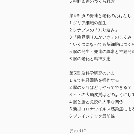
5 神経回路のつくられ方
第4章 脳の発達と老化のおはなし
1 グリア細胞の産生
2 シナプスの「刈り込み」
3 「臨界期りんかいき」のしくみ
4 いくつになっても脳細胞はつく
5 脳の発生・発達の異常と神経発
6 脳の老化と精神疾患
第5章 脳科学研究のいま
1 光で神経回路を操作する
2 脳のシワはどうやってできる？
3 ヒトの大脳皮質はどのようにし
4 脳と腸と免疫の大事な関係
5 新型コロナウイルス感染症によ
6 ブレインテック最前線
おわりに