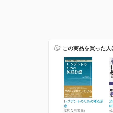
この商品を買った人
レジデントのための神経診
消
療
N
塩尻 俊明(監修)
松