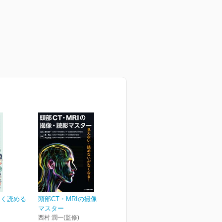
しく読める
頭部CT・MRIの撮像・読影
マスター
西村 潤一(監修)