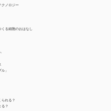
テクノロジー
つくる細胞のおはなし
い
ス
ブル」
くられる？
まる？