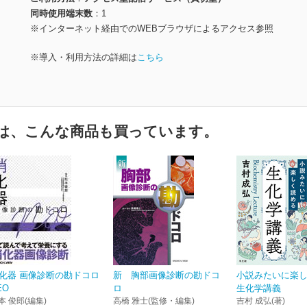
同時使用端末数
1
※インターネット経由でのWEBブラウザによるアクセス参照
※導入・利用方法の詳細は
こちら
は、こんな商品も買っています。
化器 画像診断の勘ドコロ
新 胸部画像診断の勘ドコ
小説みたいに楽
EO
ロ
生化学講義
本 俊郎(編集)
高橋 雅士(監修・編集)
吉村 成弘(著)