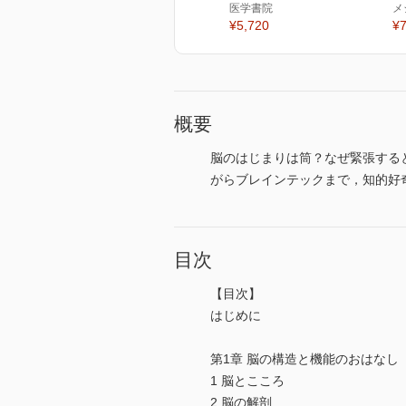
医学書院
メ
¥5,720
¥7
概要
脳のはじまりは筒？なぜ緊張する
がらブレインテックまで，知的好
目次
【目次】
はじめに
第1章 脳の構造と機能のおはなし
1 脳とこころ
2 脳の解剖