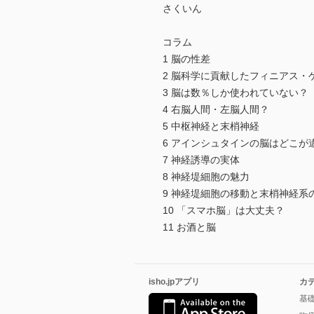
さくいん
コラム
1 脳の性差
2 脳科学に貢献したフィニアス・
3 脳は数％しか使われていない？
4 右脳人間・左脳人間？
5 中枢神経と末梢神経
6 アインシュタインの脳はどこが
7 神経誘導の実体
8 神経堤細胞の魅力
9 神経堤細胞の移動と末梢神経系
10 「スマホ脳」は大丈夫？
11 お酒と脳
isho.jpアプリ
カ
基