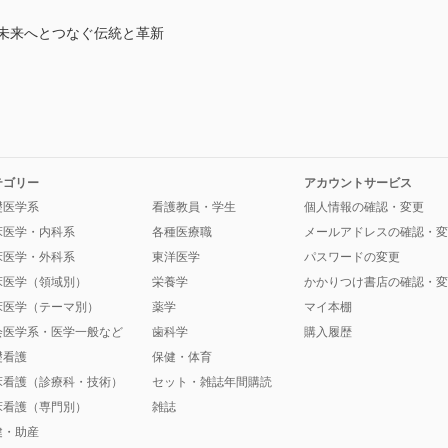
―未来へとつなぐ伝統と革新
テゴリー
アカウントサービス
礎医学系
看護教員・学生
個人情報の確認・変更
床医学・内科系
各種医療職
メールアドレスの確認・変
床医学・外科系
東洋医学
パスワードの変更
床医学（領域別）
栄養学
かかりつけ書店の確認・変
床医学（テーマ別）
薬学
マイ本棚
会医学系・医学一般など
歯科学
購入履歴
礎看護
保健・体育
床看護（診療科・技術）
セット・雑誌年間購読
床看護（専門別）
雑誌
健・助産