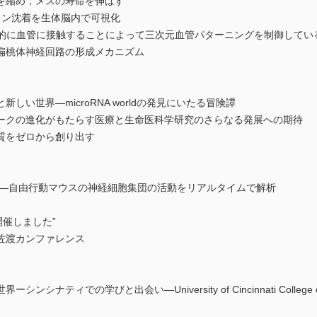
を縮め，メスの寿命を伸ばす
イン沈着を生体脳内で可視化
依存的に血管に接触することによって三次元血管パターニングを制御してい
扁桃体神経回路の形成メカニズム
い世界―microRNA worldの発見にいたる冒険譚
ークの進化がもたらす医療と生命医科学研究のさらなる発展への期待
質をゼロから創り出す
ー―自由行動マウスの神経細胞集団の活動をリアルタイムで解析
加・開催しました”
佐渡カンファレンス
ティでの学びと出会い―University of Cincinnati College of 