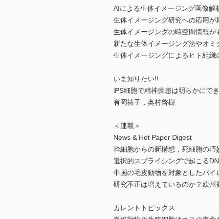
AIによる生体イメージング画像解
生体イメージング研究への応用が
生体イメージングの時空間情報が
新たな生体イメージング法やオミ
生体イメージングによるヒト組織
いま知りたい!!
iPS細胞で精神疾患は明らかにで
有岡祐子，奥村啓樹
＜連載＞
News & Hot Paper Digest
幹細胞からの新構想，死細胞の巧
選択的スプライシングで起こるDNA修
中国の毛皮動物を対象としたバイ
研究不正は増えているのか？欧州
カレントトピックス