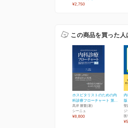
¥2,750
この商品を買った人
ホスピタリストのための内
内
科診療フローチャート 第...
版
髙岸 勝繁(著)
聖
シーニュ
ジ
¥8,800
医
¥5