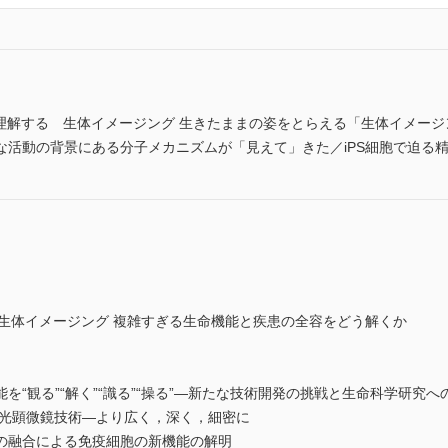
理解する 生体イメージング 生きたままの姿をとらえる「生体イメージ
な活動の背景にある分子メカニズムが「見えて」きた／iPS細胞で迫る
 生体イメージング 複雑すぎる生命機能と疾患の全容をどう解くか
“観る”“解く”“識る”“操る”―新たな技術開発の挑戦と生命科学研究へ
蛍光顕微鏡技術―より広く，深く，細密に
の融合による免疫細胞の新機能の解明