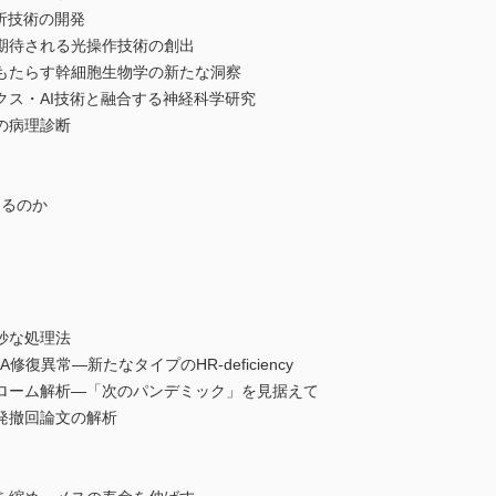
析技術の開発
期待される光操作技術の創出
もたらす幹細胞生物学の新たな洞察
クス・AI技術と融合する神経科学研究
の病理診断
きるのか
妙な処理法
復異常―新たなタイプのHR-deficiency
ローム解析―「次のパンデミック」を見据えて
発撤回論文の解析