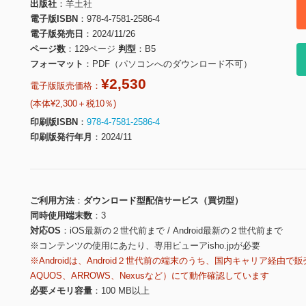
出版社
羊土社
電子版ISBN
978-4-7581-2586-4
電子版発売日
2024/11/26
ページ数
129ページ
判型
B5
フォーマット
PDF（パソコンへのダウンロード不可）
¥2,530
電子版販売価格：
(本体¥2,300＋税10％)
印刷版ISBN
978-4-7581-2586-4
印刷版発行年月
2024/11
ご利用方法
ダウンロード型配信サービス（買切型）
同時使用端末数
3
対応OS
iOS最新の２世代前まで / Android最新の２世代前まで
※コンテンツの使用にあたり、専用ビューアisho.jpが必要
※Androidは、Android２世代前の端末のうち、国内キャリア経由で販
AQUOS、ARROWS、Nexusなど）にて動作確認しています
必要メモリ容量
100 MB以上