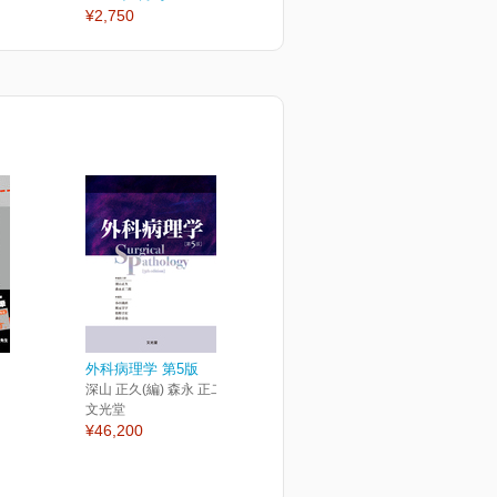
¥2,750
¥2,750
外科病理学 第5版
深山 正久(編) 森永 正二郎(編)
文光堂
¥46,200