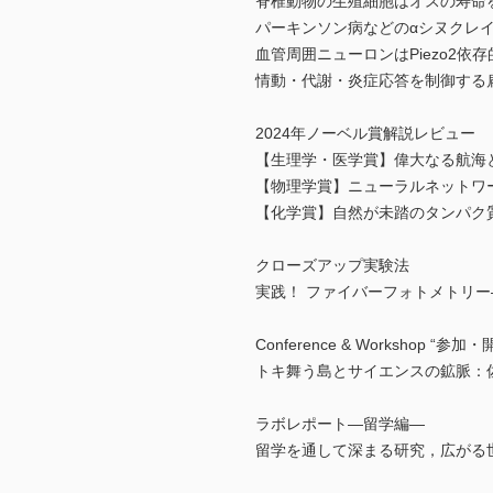
脊椎動物の生殖細胞はオスの寿命
パーキンソン病などのαシヌクレ
血管周囲ニューロンはPiezo2
情動・代謝・炎症応答を制御する
2024年ノーベル賞解説レビュー
【生理学・医学賞】偉大なる航海と新し
【物理学賞】ニューラルネットワ
【化学賞】自然が未踏のタンパク
クローズアップ実験法
実践！ ファイバーフォトメトリ
Conference & Workshop “参
トキ舞う島とサイエンスの鉱脈：
ラボレポート―留学編―
留学を通して深まる研究，広がる世界ーシンシナ