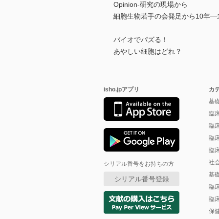
Opinion-研究の現場から
細胞生物若手の会発足から10年
バイオでパズる！
あやしい細胞はどれ？
isho.jpアプリ
カ
基
臨
臨
臨
臨
社
シリアル番号をお持ちの方
基
シリアル番号登録
臨
臨
保