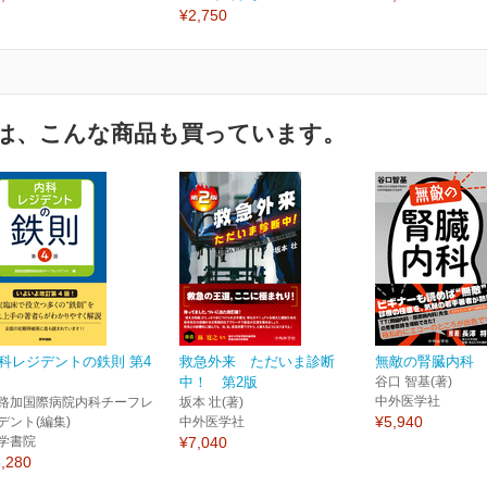
¥2,750
は、こんな商品も買っています。
科レジデントの鉄則 第4
救急外来 ただいま診断
無敵の腎臓内科
中！ 第2版
谷口 智基(著)
中外医学社
路加国際病院内科チーフレ
坂本 壮(著)
¥5,940
デント(編集)
中外医学社
学書院
¥7,040
,280