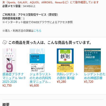
末（Xperia、GALAXY、AQUOS、ARROWS、Nexusなど）にて動作確認しています
必要メモリ容量
94 MB以上
ご利用方法
アクセス型配信サービス（買切型）
同時使用端末数
1
※インターネット経由でのWEBブラウザによるアクセス参照
※導入・利用方法の詳細は
こちら
この商品を買った人は、こんな商品も買っています。
感染症プラチナ
ジェネラリスト
内科レジデント
レジデントのた
マニュアル Ver.9
のための内科外
の鉄則 第4版
めの神経診療
2025-2026
来マニュアル...
¥5,280
¥5,720
¥2,750
¥6,600
概要