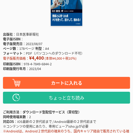
出版社
日本医事新報社
電子版ISBN
電子版発売日
2023/08/07
ページ数
178ページ
判型
A4
フォーマット
PDF（パソコンへのダウンロード不可）
¥4,400
電子版販売価格：
(本体¥4,000＋税10％)
印刷版ISBN
978-4-7849-6844-2
印刷版発行年月
2023/04
カートに入れる
ちょっと立ち読み
ご利用方法
ダウンロード型配信サービス（買切型）
同時使用端末数
2
対応OS
iOS最新の２世代前まで / Android最新の２世代前まで
※コンテンツの使用にあたり、専用ビューアisho.jpが必要
※Androidは、Android２世代前の端末のうち、国内キャリア経由で販売されている端