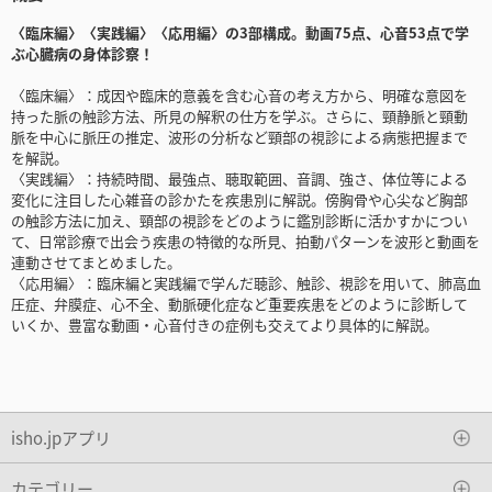
〈臨床編〉〈実践編〉〈応用編〉の3部構成。動画75点、心音53点で学
ぶ心臓病の身体診察！
〈臨床編〉：成因や臨床的意義を含む心音の考え方から、明確な意図を
持った脈の触診方法、所見の解釈の仕方を学ぶ。さらに、頸静脈と頸動
脈を中心に脈圧の推定、波形の分析など頸部の視診による病態把握まで
を解説。
〈実践編〉：持続時間、最強点、聴取範囲、音調、強さ、体位等による
変化に注目した心雑音の診かたを疾患別に解説。傍胸骨や心尖など胸部
の触診方法に加え、頸部の視診をどのように鑑別診断に活かすかについ
て、日常診療で出会う疾患の特徴的な所見、拍動パターンを波形と動画を
連動させてまとめました。
〈応用編〉：臨床編と実践編で学んだ聴診、触診、視診を用いて、肺高血
圧症、弁膜症、心不全、動脈硬化症など重要疾患をどのように診断して
いくか、豊富な動画・心音付きの症例も交えてより具体的に解説。
isho.jpアプリ
カテゴリー