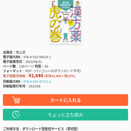
出版社
南山堂
電子版ISBN
978-4-525-98514-1
電子版発売日
2023/08/31
ページ数
139ページ
判型
A5
フォーマット
PDF（パソコンへのダウンロード不可）
¥2,640
電子版販売価格：
(本体¥2,400＋税10％)
印刷版ISBN
978-4-525-47171-2
印刷版発行年月
2023/08
カートに入れる
ちょっと立ち読み
ご利用方法
ダウンロード型配信サービス（買切型）