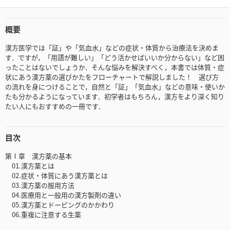
概要
漢方医学では「証」や「気血水」などの症状・体質から治療法を決めま
す．ですが，「用語が難しい」「どう活かせばいいか分からない」など困
ったことはないでしょうか．そんな悩みを解決すべく，本書では体質・症
状にあう漢方薬の選びかたをフローチャートで解説しました！ 選び方
の流れを身につけることで，自然と「証」「気血水」などの意味・使いか
たも分かるようになっています．初学者はもちろん，漢方をより深く知り
たい人にもおすすめの一冊です．
目次
第Ⅰ章 漢方薬の基本
01.漢方薬とは
02.症状・体質にあう漢方薬とは
03.漢方薬の服用方法
04.医療用と一般用の漢方製剤の違い
05.漢方薬とドーピングのかかわり
06.重複に注意する生薬