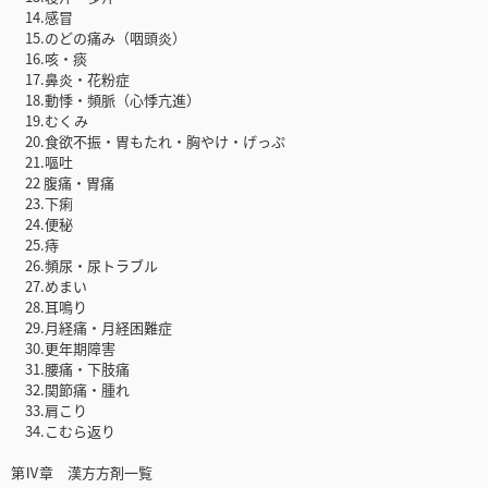
14.感冒
15.のどの痛み（咽頭炎）
16.咳・痰
17.鼻炎・花粉症
18.動悸・頻脈（心悸亢進）
19.むくみ
20.食欲不振・胃もたれ・胸やけ・げっぷ
21.嘔吐
22 腹痛・胃痛
23.下痢
24.便秘
25.痔
26.頻尿・尿トラブル
27.めまい
28.耳鳴り
29.月経痛・月経困難症
30.更年期障害
31.腰痛・下肢痛
32.関節痛・腫れ
33.肩こり
34.こむら返り
第Ⅳ章 漢方方剤一覧