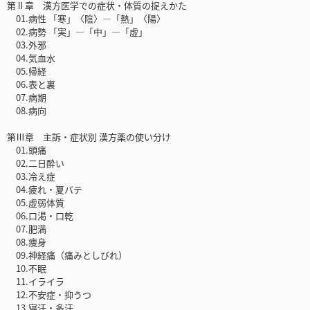
第Ⅱ章 漢方医学での症状・体質の捉えかた
01.病性 「寒」〈陰〉―「熱」〈陽〉
02.病勢 「実」―「中」―「虚」
03.外邪
04.気血水
05.帰経
06.表と裏
07.病期
08.病向
第Ⅲ章 主訴・症状別 漢方薬の使い分け
01.頭痛
02.二日酔い
03.冷え症
04.疲れ・夏バテ
05.虚弱体質
06.口渇・口乾
07.肥満
08.痩身
09.神経痛（痛みとしびれ）
10.不眠
11.イライラ
12.不安症・抑うつ
13.寝汗・多汗