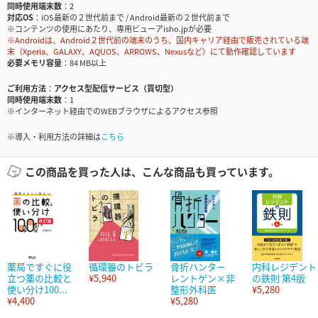
同時使用端末数
2
対応OS
iOS最新の２世代前まで / Android最新の２世代前まで
※コンテンツの使用にあたり、専用ビューアisho.jpが必要
※Androidは、Android２世代前の端末のうち、国内キャリア経由で販売されている端
末（Xperia、GALAXY、AQUOS、ARROWS、Nexusなど）にて動作確認しています
必要メモリ容量
84 MB以上
ご利用方法
アクセス型配信サービス（買切型）
同時使用端末数
1
※インターネット経由でのWEBブラウザによるアクセス参照
※導入・利用方法の詳細は
こちら
この商品を買った人は、こんな商品も買っています。
薬局ですぐに役
循環器のトビラ
骨折ハンター
内科レジデント
立つ薬の比較と
¥5,940
レントゲン×非
の鉄則 第4版
使い分け100...
整形外科医
¥5,280
¥4,400
¥5,280