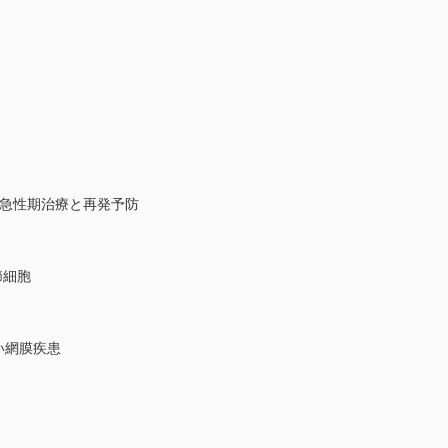
の急性期治療と再発予防
節細胞
い網膜疾患
）