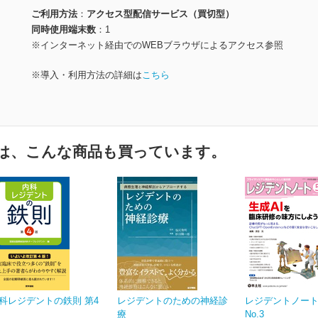
ご利用方法
アクセス型配信サービス（買切型）
同時使用端末数
1
※インターネット経由でのWEBブラウザによるアクセス参照
※導入・利用方法の詳細は
こちら
は、こんな商品も買っています。
科レジデントの鉄則 第4
レジデントのための神経診
レジデントノート V
療
No.3