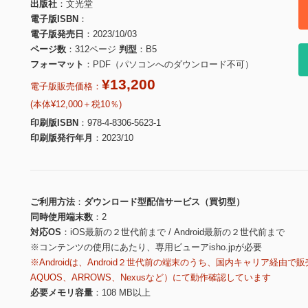
出版社
文光堂
電子版ISBN
電子版発売日
2023/10/03
ページ数
312ページ
判型
B5
フォーマット
PDF（パソコンへのダウンロード不可）
¥13,200
電子版販売価格：
(本体¥12,000＋税10％)
印刷版ISBN
978-4-8306-5623-1
印刷版発行年月
2023/10
ご利用方法
ダウンロード型配信サービス（買切型）
同時使用端末数
2
対応OS
iOS最新の２世代前まで / Android最新の２世代前まで
※コンテンツの使用にあたり、専用ビューアisho.jpが必要
※Androidは、Android２世代前の端末のうち、国内キャリア経由で販
AQUOS、ARROWS、Nexusなど）にて動作確認しています
必要メモリ容量
108 MB以上