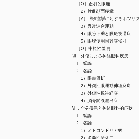
［O］羞明と眼痛
2）片側顔面痙攣
［A］眼瞼痙攣に対するボツリヌ
3）異常連合運動
4）眼瞼下垂と眼瞼後退症
5）眼球使用困難症候群
［O］中枢性羞明
Ⅶ．外傷による神経眼科疾患
1．総論
2．各論
1）眼窩骨折
2）外傷性眼運動神経麻痺
3）外傷性視神経症
4）脳脊髄液漏出症
Ⅷ．全身疾患と神経眼科的症状
1．総論
2．各論
1）ミトコンドリア病
2）多発性硬化症