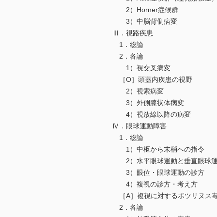
2）Horner症候群
3）中脳背側病変
Ⅲ．視路疾患
1．総論
2．各論
1）視交叉病変
［O］頭蓋内疾患の視野
2）視索病変
3）外側膝状体病変
4）視放線以降の病変
Ⅳ．眼球運動障害
1．総論
1）中枢から末梢への指令
2）水平眼球運動と垂直眼球
3）眼位・眼球運動の診方
4）複視の診方・考え方
［A］複視に対するボツリヌス
2．各論