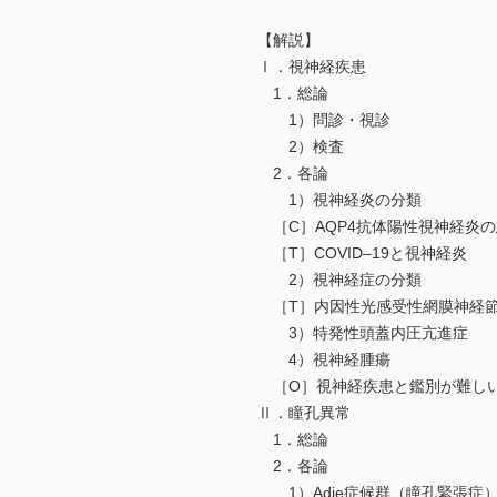
【解説】
Ⅰ．視神経疾患
1．総論
1）問診・視診
2）検査
2．各論
1）視神経炎の分類
［C］AQP4抗体陽性視神経炎
［T］COVID–19と視神経炎
2）視神経症の分類
［T］内因性光感受性網膜神経
3）特発性頭蓋内圧亢進症
4）視神経腫瘍
［O］視神経疾患と鑑別が難し
Ⅱ．瞳孔異常
1．総論
2．各論
1）Adie症候群（瞳孔緊張症