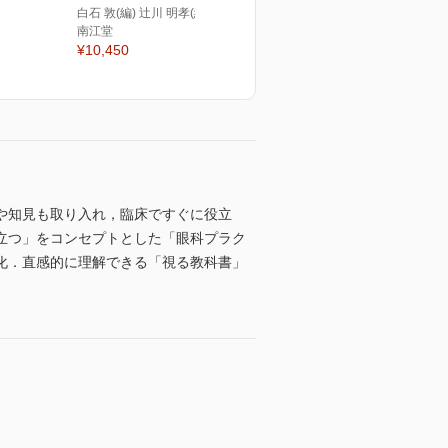
白石 敦(編) 辻川 明孝(編)
南江堂
¥10,450
や知見も取り入れ，臨床ですぐに役立
立つ」をコンセプトとした「眼科プラク
化．直感的に理解できる「視る教科書」