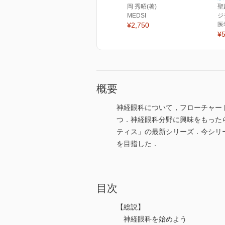
岡 秀昭(著)
聖
MEDSI
ジ
¥2,750
医
¥5
概要
神経眼科について，フローチャー
つ．神経眼科分野に興味をもった
ティス」の最新シリーズ．今シリ
を目指した．
目次
【総説】
神経眼科を始めよう