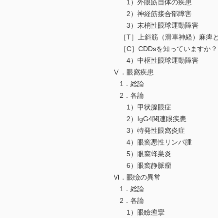
1）外眼筋自体の疾患
2）神経筋接合部障害
3）末梢性眼球運動障害
［T］上斜筋（滑車神経）麻痺とsag
［C］CDDsを知っていますか？
4）中枢性眼球運動障害
Ⅴ．眼窩疾患
1．総論
2．各論
1）甲状腺眼症
2）IgG4関連眼疾患
3）特発性眼窩炎症
4）眼窩悪性リンパ腫
5）眼窩蜂巣炎
6）眼窩静脈瘤
Ⅵ．眼瞼の異常
1．総論
2．各論
1）眼瞼痙攣