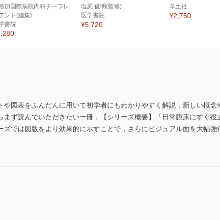
路加国際病院内科チーフレ
塩尻 俊明(監修)
羊土社
デント(編集)
医学書院
¥2,750
学書院
¥5,720
,280
トや図表をふんだんに用いて初学者にもわかりやすく解説．新しい概念
らまず読んでいただきたい一冊．【シリーズ概要】「日常臨床にすぐ役
ーズでは図版をより効果的に示すことで，さらにビジュアル面を大幅強